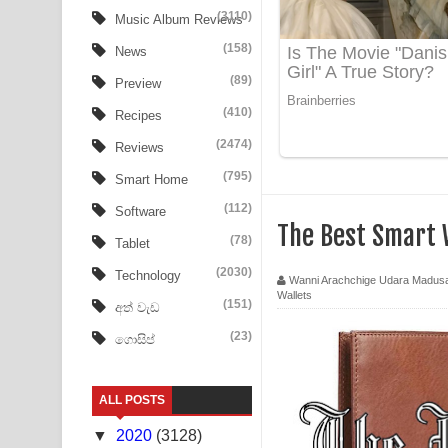
Tharu Yaye Dilena Song Lyrics - තරු යායේ දිලෙනා
(3110)
Music Album Reviews
(158)
Ow Man Sosa Song Lyrics - ඔව් මං සෝසා ගීතයේ ප
News
(89)
Preview
Heavy Weight Song Lyrics
(410)
Recipes
Aye Lanweela Song Lyrics - ආයේ ලංවීලා ගීතයේ පද
(2474)
Reviews
Ala purannata Song Lyrics - ආල පුරන්නට ගීතයේ ප
(795)
Smart Home
(112)
Software
FEVER DREAM Lyrics - Alex Warren
The Best Smart 
(78)
Tablet
BTS : Hooligan Lyrics
(2030)
Technology
Wanni Arachchige Udara Madus
Wallets
Apa Hamuwee Song Lyrics - අප හමුවී ගීතයේ පද ප
(151)
අත් වැඩ
(23)
ගොසිප්
PATHINIYE Song Lyrics - පතිනියනේ ගීතයේ පද පෙළ
Sorry Sir Song Lyrics - සොරි සර් ගීතයේ පද පෙළ
ALL POSTS
Mathaka Aluthin Liyanna Song Lyrics - මතක අලුති
▼
2020
(3128)