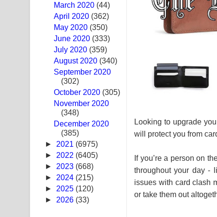
March 2020
(44)
Sandak Awith Song Lyrics - සඳක් ඇවිත් ගීතයේ පද 
April 2020
(362)
May 2020
(350)
Swetha Sande Song Lyrics - ශ්වේත සඳේ ගීතයේ පද
June 2020
(333)
July 2020
(359)
Ma Igili Giya Lyrics - මා ඉගිලී ගියා ගීතයේ පද පෙළ
August 2020
(340)
September 2020
Ras Balan Song Lyrics - රැස් බලන් ගීතයේ පද පෙළ
(302)
October 2020
Hoda sihiyen Song Lyrics - හොද සිහියෙන් ගීතයේ ප
(305)
November 2020
(348)
Awanken Song Lyrics - අවංකෙන් ගීතයේ පද පෙළ
Looking to upgrade your
December 2020
(385)
Pa Sina Song Lyrics - පෑ සිනා ගීතයේ පද පෙළ
will protect you from ca
►
2021
(6975)
Pemwanthiye Song Lyrics - පෙම්වන්තියේ ගීතයේ ප
►
2022
(6405)
If you’re a person on th
►
2023
(668)
throughout your day - li
Manobhawa Song Lyrics - මනෝභව ගීතයේ පද පෙළ
►
2024
(215)
issues with card clash 
►
2025
(120)
Akahe Indala Song Lyrics - ආකාහේ ඉඳලා ගීතයේ ප
or take them out altoge
►
2026
(33)
Raawaya Song Lyrics - රාවය ගීතයේ පද පෙළ