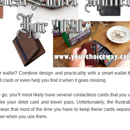
පෙළ
 පෙළ
ද පෙළ
 wallet? Combine design and practicality with a smart wallet t
rd clash or even help you find it when it goes missing
ද පෙළ
e go, you’ll most likely have several contactless cards that you 
ke your debit card and travel pass. Unfortunately, the frustrat
mean that most of the time you have to keep these cards separa
ද පෙළ
ther when you use them.