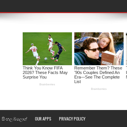
තයේ පද පෙළ
 පද පෙළ
ළ
රේ ගීතයේ පද පෙළ
ෙළ
ළ
තයේ පද පෙළ
l world cup song lyrics
සිංහල බ්ලොග්
OUR APPS
PRIVACY POLICY
 පද පෙළ