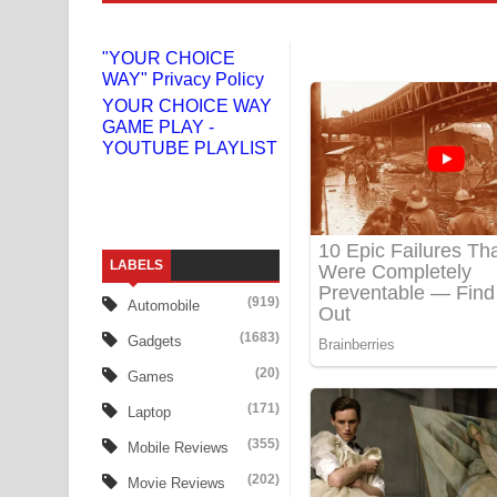
Gemak Deela Song Lyrics - ගේමක් දීලා ගීතයේ පද 
"YOUR CHOICE
WAY" Privacy Policy
Niwuna Numba Hinda Song Lyrics - නිවුනා නුඹ හින
YOUR CHOICE WAY
GAME PLAY -
Numba Dun Aadare Song Lyrics - නුඹ දුන් ආදරේ ග
YOUTUBE PLAYLIST
Liyamuda Dan Anagathe Song Lyrics - ලියමුද දැන
Doni Song Lyrics - දෝණි ගීතයේ පද පෙළ
LABELS
Benthara Palame Song Lyrics - බෙන්තර පාලමේ ගී
(919)
Automobile
Sanda Babalena Song Lyrics - සඳ බැබලෙන ගීතයේ
(1683)
Gadgets
Adare Wadi Nisa Song Lyrics - ආදරේ වැඩි නිසා ගී
(20)
Games
(171)
Laptop
UNUHUMA Song Lyrics - උණුහුම ගීතයේ පද පෙළ
(355)
Mobile Reviews
Katakara Song Lyrics - කටකාර ගීතයේ පද පෙළ
(202)
Movie Reviews