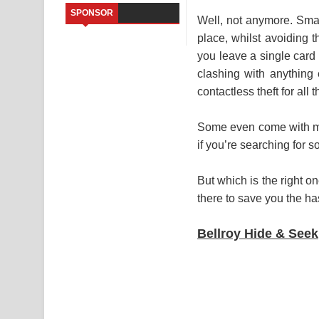
SPONSOR
Well, not anymore. Smart
Saddeta Denna Song Lyrics - සද්දෙට දෙන්න ගීතයේ
place, whilst avoiding t
you leave a single card 
Kaalaya Song Lyrics - කාලය ගීතයේ පද පෙළ
clashing with anything 
Aramuna Song Lyrics - අරමුණ ගීතයේ පද පෙළ
contactless theft for all 
Sandata Duka Hithila Song Lyrics - සඳට දුක හිතිලා
Some even come with mor
if you’re searching for s
Sihina Song Lyrics - සිහින ගීතයේ පද පෙළ
Father Song Lyrics - ෆාදර් ගීතයේ පද පෙළ
But which is the right o
there to save you the ha
Dannawada Mawa Song Lyrics - දන්නවාද මාව ගීත
Bellroy Hide & Seek