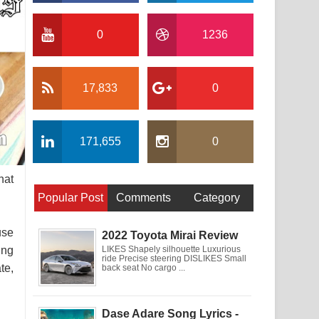
0
1236
17,833
0
171,655
0
hat
Popular Post
Comments
Category
use
2022 Toyota Mirai Review
ing
LIKES Shapely silhouette Luxurious
ride Precise steering DISLIKES Small
te,
back seat No cargo ...
Dase Adare Song Lyrics -