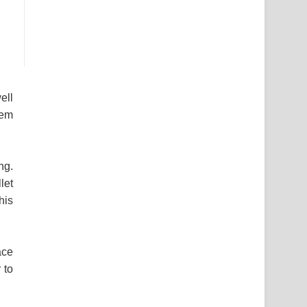
ell
hem
ng.
let
his
ace
 to