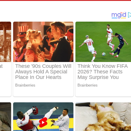
පෙළ
්දා ගීතයේ පද පෙළ
ීතයේ පද පෙළ
් අනාගතේ ගීතයේ පද පෙළ
තයේ පද පෙළ
 පද පෙළ
තයේ පද පෙළ