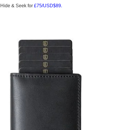
 Hide & Seek for
£75/USD$89.