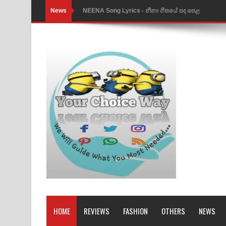
News
NEENA Song Lyrics - නීනා ගීතයේ පද පෙළ
Ahimi Wimai Himi Song Lyrics - අහිමි විමයි හිමි ගී
Mathaka Parana Song Lyrics - මතක පාරනා ගීතයේ
Nimnadhen Song Lyrics - නිම්නාදෙන් ගීතයේ පද පෙ
Obamai Mage Adare Song Lyrics - ඔබමයි මගේ ආද
Pansal Gihin Song Lyrics - පන්සල් ගිහිං ගීතයේ පද ප
Ankeliya Song Lyrics - අංකෙළිය ගීතයේ පද පෙළ
DEAR GOD Song Lyrics - ඩියර් ගෝඩ් ගීතයේ පද පෙ
MANAMALA KATHA Song Lyrics - මනමාල කතා ගී
Dai Dai Lyrics - Shakira, Burna Boy | 2026 footbal
HOME
REVIEWS
FASHION
OTHERS
NEWS
Lassana Amma Song Lyrics - ලස්සන අම්මා ගීතයේ