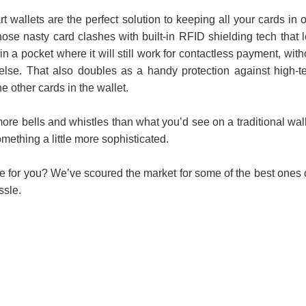
 wallets are the perfect solution to keeping all your cards in 
 පද පෙළ
hose nasty card clashes with built-in RFID shielding tech that l
in a pocket where it will still work for contactless payment, with
else. That also doubles as a handy protection against high-t
the other cards in the wallet.
 ගීතයේ පද පෙළ
e bells and whistles than what you’d see on a traditional wall
omething a little more sophisticated.
ne for you? We’ve scoured the market for some of the best ones 
ssle.
යේ පද පෙළ