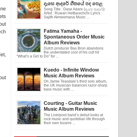
දෑසෙ ආදරේ ගීතයේ පද පෙළ
one
Song Title : Dase Adare (දෑසෙ ආදරේ)
Artist : Ruwan Hettiarachchi Lyrics :
ets
Sajith Akmeemana Music ...
out
Fatima Yamaha -
ech
Spontaneous Order Music
Album Reviews
Dutch producer Bas Bron abandons
the understated cool of his cult hit
et,
“What’s a Girl to Do” for ...
Kuedo - Infinite Window
Music Album Reviews
out
On Jamie Teasdale’s third solo album,
the UK musician balances razor-sharp
bass music with ...
Courting - Guitar Music
Music Album Reviews
The Liverpool band’s debut looks at
rock music and quotidian life through
their own bizarre ...