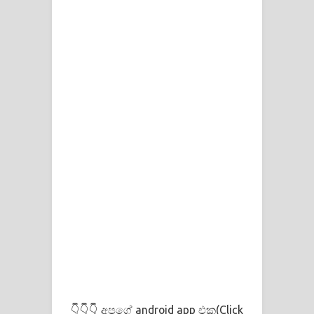
👇👇👇 අපගේ android app එක(Click