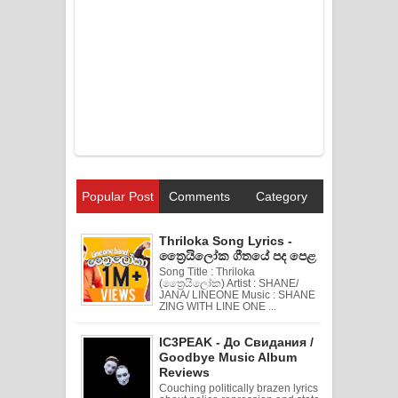
Popular Post
Comments
Category
Thriloka Song Lyrics -
ත්‍රෛයිලෝක ගීතයේ පද පෙළ
Song Title : Thriloka
(ත්‍රෛයිලෝක) Artist : SHANE/
JANA/ LINEONE Music : SHANE
ZING WITH LINE ONE ...
IC3PEAK - До Свидания /
Goodbye Music Album
Reviews
Couching politically brazen lyrics