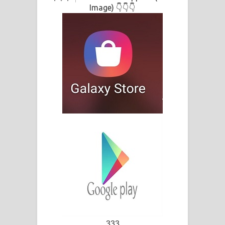
Image) 👇👇👇
333