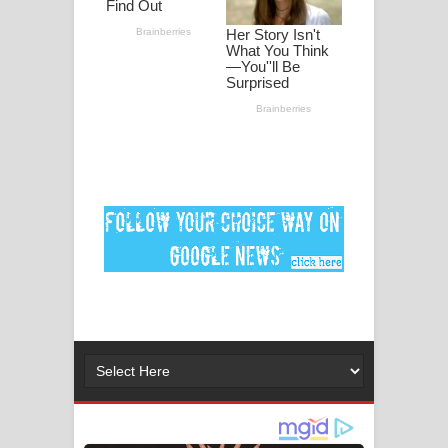
ගීතයේ පද පෙළ
Ankeliya Song Lyrics - අංකෙළිය ගීතයේ
පද පෙළ
DEAR GOD Song Lyrics - ඩියර් ගෝඩ්
ගීතයේ පද පෙළ
MANAMALA KATHA Song Lyrics -
මනමාල කතා ගීතයේ පද පෙළ
Dai Dai Lyrics - Shakira, Burna Boy |
2026 football world cup song lyrics
Lassana Amma Song Lyrics - ලස්සන