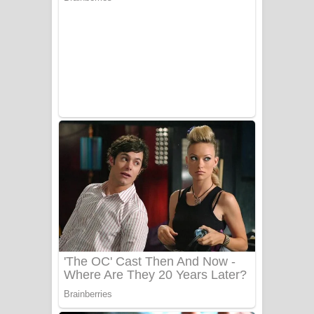
යායේ දිලෙනා ගීතයේ පද පෙළ
Ow Man Sosa Song Lyrics - ඔව් මං
සෝසා ගීතයේ පද පෙළ
Heavy Weight Song Lyrics
Aye Lanweela Song Lyrics - ආයේ
ලංවීලා ගීතයේ පද පෙළ
Ala purannata Song Lyrics - ආල
පුරන්නට ගීතයේ පද පෙළ
FEVER DREAM Lyrics - Alex Warren
BTS : Hooligan Lyrics