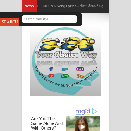
News
NEENA Song Lyrics - නීනා ගීතයේ පද
පෙළ
Ahimi Wimai Himi Song Lyrics - අහිමි
විමයි හිමි ගීතයේ පද පෙළ
Mathaka Parana Song Lyrics - මතක
පාරනා ගීතයේ පද පෙළ
Nimnadhen Song Lyrics - නිම්නාදෙන්
ගීතයේ පද පෙළ
Obamai Mage Adare Song Lyrics -
ඔබමයි මගේ ආදරේ ගීතයේ පද පෙළ
Pansal Gihin Song Lyrics - පන්සල් ගිහිං