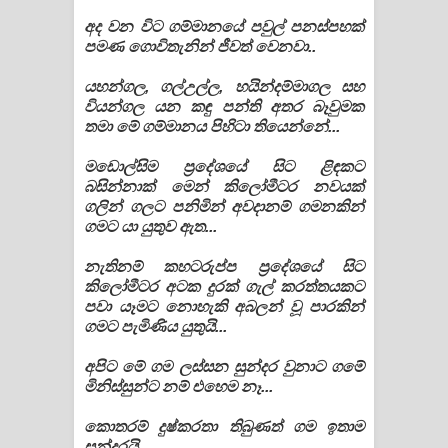
අද වන විට ගම්මානයේ පවුල් පනස්පහක්
පමණ ගොවිතැනින් ජීවත් වෙනවා..
යහන්ගල, ගල්උල්ල, හයින්දම්මාගල සහ
වියන්ගල යන කඳු පන්ති අතර බෑවුමක
තමා මේ ගම්මානය පිහිටා තියෙන්නේ...
මඩොල්සිම ප්‍රදේශයේ සිට ළිඳකට
බසින්නාක් මෙන් කිලෝමීටර නවයක්
ගලින් ගලට පනිමින් අවදානම් ගමනකින්
ගමට යා යුතුව ඇත...
නැතිනම් කහටරුප්ප ප්‍රදේශයේ සිට
කිලෝමීටර අටක දුරක් ගැල් කරත්තයකට
පවා යෑමට නොහැකි අබලන් වූ පාරකින්
ගමට පැමිණිය යුතුයි...
අපිට මේ ගම ලස්සන සුන්දර වුනාට ගමේ
මිනිස්සුන්ට නම් එහෙම නෑ...
කොතරම් දුෂ්කරතා තිබුණත් ගම ඉතාම
සුන්දරයි.