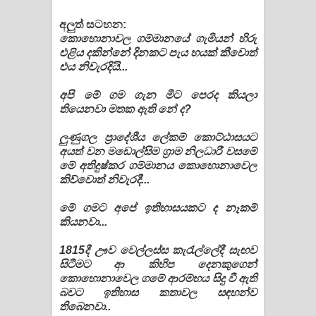
අලුත් සටහන:
කොහොනාවල ගම්මානයේ ගැමියන් හිරු
එළිය දකින්නේ දිනකට පැය හයක් කීවොත්
එය නිවැරදියි...
අපි මේ ගම ගැන මීට පෙරද කියලා
තියෙනවා මතක ඇති නේ ද?
ලුණුගල ප්‍රාදේශීය ලේකම් කොට්ඨාසයට
අයත් වන මඩොල්සිම ග්‍රාම නිලධාරී වසමේ
මේ අතිදුෂ්කර ගම්මානය කොහොනාවෙල
කිව්වොත් නිවැරදී...
මේ ගමට අපේ ඉතිහාසයකට ද නෑකම්
කියනවා...
1815දී ඌව වෙල්ලස්ස කැරැල්ලේදී සැඟව
සිටීමට ආ කිහිප දෙනකුගෙන්
කොහොනාවෙල ගමේ ආරම්භය සිදු වී ඇති
බවට ඉතිහාස කතාවල සඳහන්ව
තිබෙනවා..