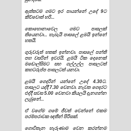
ඇත්තටම ගමට ඉර පායන්නේ උදේ 9ට
කිව්වොත් හරි...
කොහොනාවෙල ගමට පාසලක්
තියෙනවා... හැබැයි පාසලේ ළමයි ඉන්නේ
හතයි.
ගුරුවරුත් හතක් ඉන්නවා. පාසලේ පන්ති
පහ වසරින් ඉවරයි. ළමයි ටික දෙනෙක්
මඩොල්සිමට සහ ගල්උල්ල පාසලටත්
කහටරුප්ප පාසලටත් යනවා.
ළමයි ගෙදරින් යන්නේ උදේ 4.30ට.
පාසලට යද්දී 7.30 වෙනවා. නැවත ගෙදරට
එද්දී සවස 5.00 වෙනවා කියලයි දැනගන්න
ලැබුනේ...
ඒ වගේම ගමේ ජීවත් වෙන්නේ එකම
පරම්පරාවක ඥතීන් පිරිසක්.
ගොවිතැන හැරුණාම වෙන කරන්නම