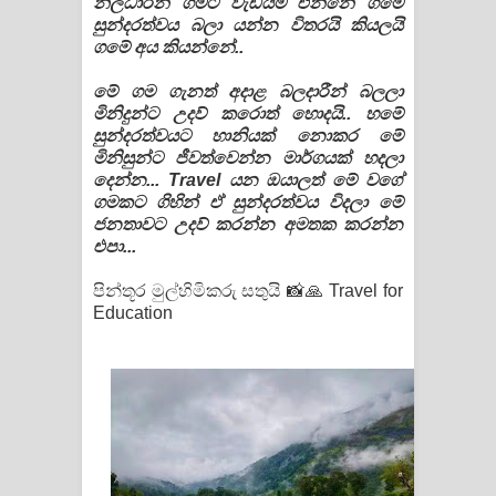
නිලධාරීන් ගමට වැඩියම එන්නේ ගමේ
සුන්දරත්වය බලා යන්න විතරයි කියලයි
ගමේ අය කියන්නේ..
මේ ගම ගැනත් අදාළ බලදාරීන් බලලා
මිනිදුන්ට උදව් කරොත් හොදයි.. හමේ
සුන්දරත්වයට හානියක් නොකර මේ
මිනිසුන්ට ජීවත්වෙන්න මාර්ගයක් හදලා
දෙන්න... Travel යන ඔයාලත් මේ වගේ
ගමකට ගිහින් ඒ සුන්දරත්වය විදලා මේ
ජනතාවට උදව් කරන්න අමතක කරන්න
එපා...
පින්තූර මුල්හිමිකරු සතුයි 📸🙏 Travel for
Education