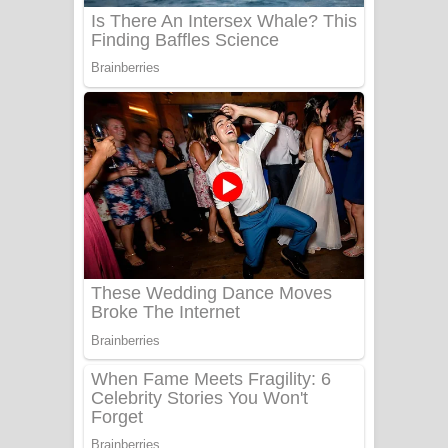
Benthara Palame Song Lyrics -
බෙන්තර පාලමේ ගීතයේ පද පෙළ
Sanda Babalena Song Lyrics - සඳ
බැබලෙන ගීතයේ පද පෙළ
Adare Wadi Nisa Song Lyrics - ආදරේ
වැඩි නිසා ගීතයේ පද පෙළ
UNUHUMA Song Lyrics - උණුහුම
ගීතයේ පද පෙළ
Katakara Song Lyrics - කටකාර ගීතයේ
පද පෙළ
Tharu Yaye Dilena Song Lyrics - තරු