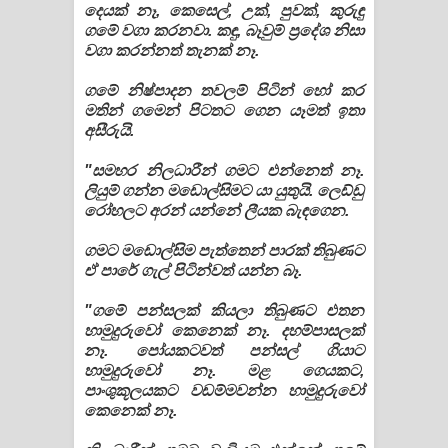
දෙයක් නෑ, කෙසෙල්, උක්, පුවක්, කුරුඳු
ගමේ වගා කරනවා. කඳු, බෑවුම් ප්‍රදේශ නිසා
වගා කරන්නත් තැනක් නෑ.
ගමේ නිෂ්පාදන තවලම් පිටින් හෝ කර
මතින් ගමෙන් පිටතට ගෙන යෑමත් ඉතා
අසීරුයි.
"සමහර නිලධාරීන් ගමට එන්නෙත් නෑ.
ලියුම් ගන්න මඩොල්සිමට යා යුතුයි. ලෙඩ්ඩු
රෝහලට අරන් යන්නේ ලීයක බැඳගෙන.
ගමට මඩොල්සිම පැත්තෙන් පාරක් තිබුණට
ඒ පාරේ ගැල් පිටින්වත් යන්න බෑ.
"ගමේ පන්සලක් කියලා තිබුණට එතන
හාමුදුරුවෝ කෙනෙක් නෑ. දහම්පාසලක්
නෑ. පෝයකටවත් පන්සල් ගියාට
හාමුදුරුවෝ නෑ. මළ ගෙයකට,
පාංශුකූලයකට වඩම්මවන්න හාමුදුරුවෝ
කෙනෙක් නෑ.