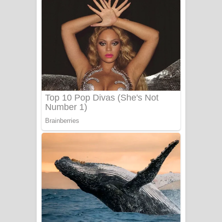
අම්මා ගීතයේ පද පෙළ
Gemak Deela Song Lyrics - ගේමක් දීලා
ගීතයේ පද පෙළ
Niwuna Numba Hinda Song Lyrics -
නිවුනා නුඹ හින්දා ගීතයේ පද පෙළ
Numba Dun Aadare Song Lyrics - නුඹ
දුන් ආදරේ ගීතයේ පද පෙළ
Liyamuda Dan Anagathe Song Lyrics
- ලියමුද දැන් අනාගතේ ගීතයේ පද පෙළ
Doni Song Lyrics - දෝණි ගීතයේ පද
පෙළ