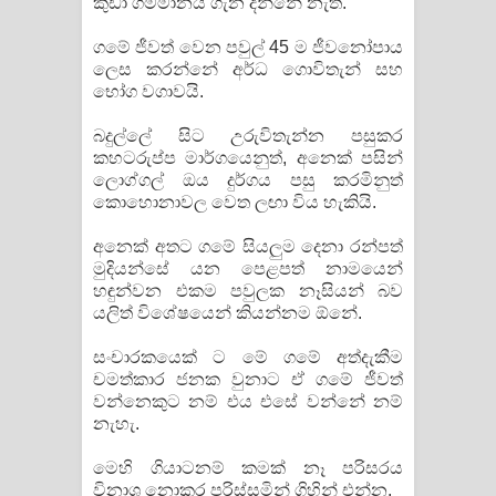
කුඩා ගම්මානය ගැන දන්නේ නැත.
දන්නවාද මාව ගීතයේ පද පෙළ
ගමේ ජීවත් වෙන පවුල් 45 ම ජීවනෝපාය
ලෙස කරන්නේ අර්ධ ගොවිතැන් සහ
භෝග වගාවයි.
බදුල්ලේ සිට උරුවිතැන්න පසුකර
කහටරුප්ප මාර්ගයෙනුත්, අනෙක් පසින්
ලොග්ගල් ඔය දුර්ගය පසු කරමිනුත්
කොහොනාවල වෙත ලඟා විය හැකියි.
අනෙක් අතට ගමේ සියලුම දෙනා රන්පත්
මුදියන්සේ යන පෙළපත් නාමයෙන්
හඳුන්වන එකම පවුලක නෑසියන් බව
යලිත් විශේෂයෙන් කියන්නම ඕනේ.
සංචාරකයෙක් ට මේ ගමේ අත්දැකීම
චමත්කාර ජනක වුනාට ඒ ගමේ ජීවත්
වන්නෙකුට නම් එය එසේ වන්නේ නම්
නැහැ.
මෙහි ගියාටනම් කමක් නෑ පරිසරය
විනාශ නොකර පරිස්සමින් ගිහින් එන්න.