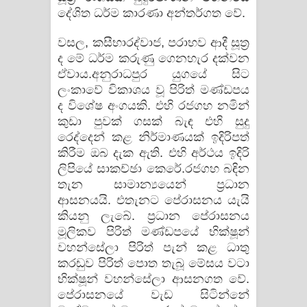
දේශිත ධර්ම කාරණා අන්තර්ගත වේ.
වසල, කසීභාරද්වාජ, පරාභව ආදී සූත්‍ර
ද මේ ධර්ම කරුණු ගෙනහැර දක්වන
ඒවාය.අනුරාධපුර යුගයේ සිට
ලංකාවේ විකාශය වූ පිරිත් මණ්ඩපය
ද විශේෂ අංගයකි. එහි රජගහ නමින්
කුඩා පුවක් ගසක් බැඳ එහි සුදු
රෙද්දෙන් කළ නිර්මාණයක් ඉදිරිපත්
කිරීම ඔබ දැක ඇති. එහි අර්ථය ඉදිරි
ලිපියේ සාකච්ඡා කෙරේ.රජගහ බඳින
තැන සාමාන්‍යයෙන් ප්‍රධාන
ආසනයයි. එතැනට පේරාසනය යැයි
කියනු ලැබේ. ප්‍රධාන පේරාසනය
මූලිකව පිරිත් මණ්ඩපයේ භික්ෂූන්
වහන්සේලා පිරිත් පැන් කළ ධාතු
කරඬුව පිරිත් පොත තැබූ මේසය වටා
භික්ෂූන් වහන්සේලා ආසනගත වේ.
පේරාසනයේ වැඩ සිටින්නේ