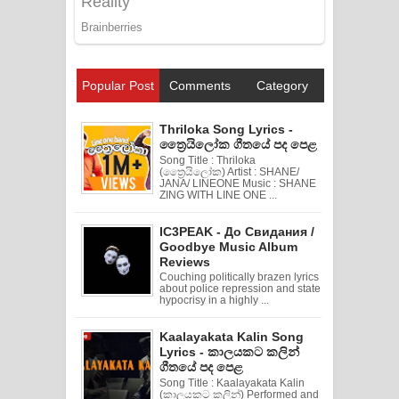
Popular Post
Comments
Category
Thriloka Song Lyrics -
ත්‍රෛයිලෝක ගීතයේ පද පෙළ
Song Title : Thriloka
(ත්‍රෛයිලෝක) Artist : SHANE/
JANA/ LINEONE Music : SHANE
ZING WITH LINE ONE ...
IC3PEAK - До Свидания /
Goodbye Music Album
Reviews
Couching politically brazen lyrics
about police repression and state
hypocrisy in a highly ...
Kaalayakata Kalin Song
Lyrics - කාලයකට කලින්
ගීතයේ පද පෙළ
Song Title : Kaalayakata Kalin
(කාලයකට කලින්) Performed and