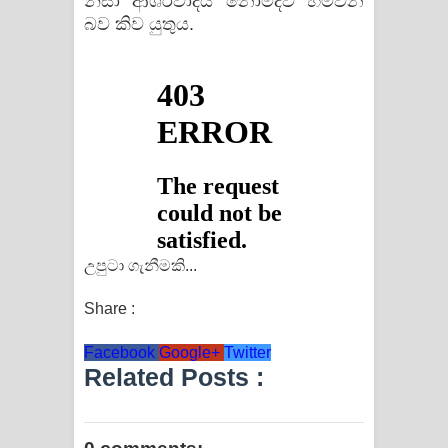
නිසා ආශිර්වාදය නොමදව හිමිවන
බව කිව යුතුය.
උපුටා ගැනීමකි...
Share :
Facebook
Google+
Twitter
Related Posts :