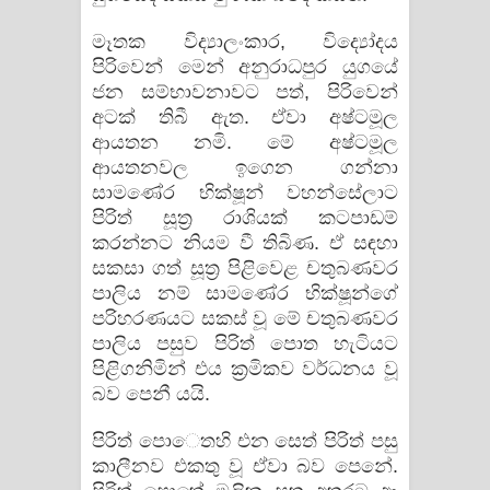
මෑතක විද්‍යාලංකාර, විද්‍යෝදය
පිරිවෙන් මෙන් අනුරාධපුර යුගයේ
ජන සම්භාවනාවට පත්, පිරිවෙන්
අටක් තිබී ඇත. ඒවා අෂ්ටමූල
ආයතන නමි. මේ අෂ්ටමූල
ආයතනවල ඉගෙන ගන්නා
සාමණේර භික්ෂූන් වහන්සේලාට
පිරිත් සූත්‍ර රාශියක් කටපාඩම්
කරන්නට නියම වී තිබිණ. ඒ සඳහා
සකසා ගත් සූත්‍ර පිළිවෙළ චතුබණවර
පාලිය නම් සාමණේර භික්ෂූන්ගේ
පරිහරණයට සකස් වූ මේ චතුබණවර
පාලිය පසුව පිරිත් පොත හැටියට
පිළිගනිමින් එය ක්‍රමිකව වර්ධනය වූ
බව පෙනී යයි.
පිරිත් පො​ෙතහි එන සෙත් පිරිත් පසු
කාලීනව එකතු වූ ඒවා බව පෙනේ.