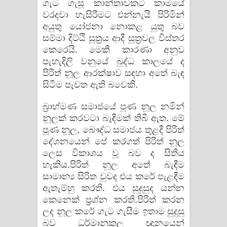
ගැට ගැසූ කාන්තාවකට කාමයේ
වරදවා හැසිරීමට එන්නැයි පිරිමින්
අයුතු යෝජනා නොකළ යුතු බව
සම්මා දිට්ඨි සූත්‍රය ආදී සූත්‍රවල විස්තර
කෙරෙයි. මෙකී කාරණා අනුව
පැහැදිලි වනුයේ බුද්ධ කාලයේ ද
පිරිත් නූල ආරක්ෂාව සඳහා අතේ බැඳ
සිටීම පැවත ඇති බවෙකි.
බ්‍රාහ්මණ සමාජයේ පූණ නූල නමින්
නූලක් කරවටා බැඳීමක් තිබී ඇත. මේ
පූණ නූල, බෞද්ධ සමාජය තුළදී පිරිත්
දේශනයෙන් පේ කරගත් පිරිත් නූල
ලෙස විකාශය වූ බව ද සිතිය
හැකිය.පිරිත් නූල අතේ බැඳීම
සාමාන්‍ය සිරිත වුවද එය කරේ පැළඳීම
ඇතැම්හු කරති. එය සුදුසුද යන්න
කෙනෙක් ප්‍රශ්න කරති.පිරිත් කරන
ලද නූල කරේ ගැට ගැසීම ඉතාම සුදුසු
බව ධර්මානුකූල ඥානයෙන්