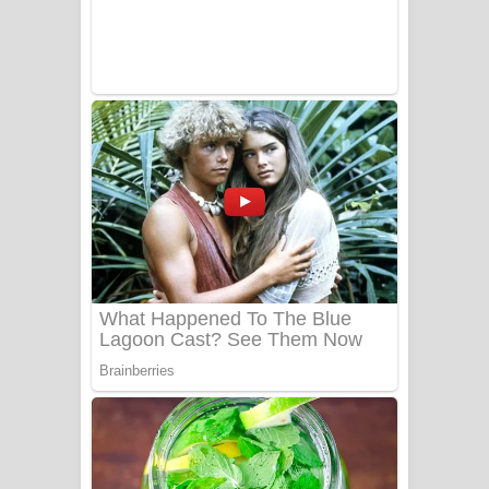
Benthara Palame Song Lyrics -
බෙන්තර පාලමේ ගීතයේ පද පෙළ
Sanda Babalena Song Lyrics - සඳ
බැබලෙන ගීතයේ පද පෙළ
Adare Wadi Nisa Song Lyrics - ආදරේ
වැඩි නිසා ගීතයේ පද පෙළ
UNUHUMA Song Lyrics - උණුහුම
ගීතයේ පද පෙළ
Katakara Song Lyrics - කටකාර ගීතයේ
පද පෙළ
Tharu Yaye Dilena Song Lyrics - තරු