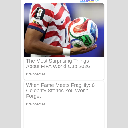
අම්මා ගීතයේ පද පෙළ
Gemak Deela Song Lyrics - ගේමක් දීලා
ගීතයේ පද පෙළ
Niwuna Numba Hinda Song Lyrics -
නිවුනා නුඹ හින්දා ගීතයේ පද පෙළ
Numba Dun Aadare Song Lyrics - නුඹ
දුන් ආදරේ ගීතයේ පද පෙළ
Liyamuda Dan Anagathe Song Lyrics
- ලියමුද දැන් අනාගතේ ගීතයේ පද පෙළ
Doni Song Lyrics - දෝණි ගීතයේ පද
පෙළ