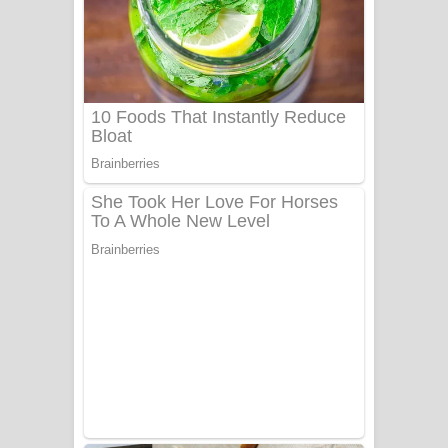
යායේ දිලෙනා ගීතයේ පද පෙළ
Ow Man Sosa Song Lyrics - ඔව් මං
සෝසා ගීතයේ පද පෙළ
Heavy Weight Song Lyrics
Aye Lanweela Song Lyrics - ආයේ
ලංවීලා ගීතයේ පද පෙළ
Ala purannata Song Lyrics - ආල
පුරන්නට ගීතයේ පද පෙළ
FEVER DREAM Lyrics - Alex Warren
BTS : Hooligan Lyrics