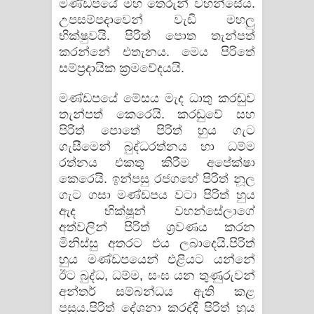
මණ්ඩපයේ මහ තෙරුන් වහන්සේය.
උපසම්පදාවෙන් වැඩි මහලු
භික්ෂුවයි. පිරිත් පොත තැන්පත්
කරන්නේ එතැනය. මෙය පිරිතේ
සම්ප්‍රදායික ක්‍රමවේදයයි.
මණ්ඩපයේ මේසය මැද ධාතු කරඬුව
තැන්පත් කෙරෙයි. කරඬුවේ සහ
පිරිත් පොතේ පිරිත් හුය ගැට
ගැසීමෙන් බුද්ධරත්නය හා ධම්ම
රත්නය එකතු කිරීම අපේක්ෂා
කෙරෙයි. ඉන්පසු රජගහේ පිරිත් නූල
ගැට ගසා මණ්ඩපය වටා පිරිත් හුය
ඇද භික්ෂූන් වහන්සේලාගේ
අත්වලින් පිරිත් ශ්‍රවණය කරන
මිනිස්සු අතරට එය ලබාදෙයි.පිරිත්
හුය මණ්ඩපයෙන් එළියට යන්නේ
ඊට බුද්ධ, ධම්ම, සංඝ යන තුණුරුවන්
අන්තර් සම්බන්ධය ඇති කළ
පසුය.පිරිත් දේශනා කරද්දී පිරිත් හුය