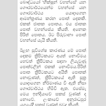
බෞද්ධයෝ ‘භික්ෂූන් වහන්සේ’ යන
ගෞරවාර්ථයෙන්ම වහන්සේ යන
ගෞරවාර්ථය යොදාගෙන
ආමන්ත්‍රණය කරන පොත් දෙකකි.
එකක් ජාතක පොතය. එය ජාතක
පොත් වහන්සේය කියති. අනෙක
පිරිත් පොතය. ඊට පිරුවානා පොත්
වහන්සේ යැයි කියති.
ඊළඟ සුවිශේෂ කාරණය මේ පොත්
දෙකම ත්‍රිපිටකයට අයත් නොවීමය
හෙවත් ත්‍රිපිටකය සඳහා ලියැවුණු
පොත්වලින් එකක් නොවීමය.පිරිත්
පොත ත්‍රිපිටකයට අයිති පොතක්
නොවුණත්, ත්‍රිපිටකයේ ඇති සූත්‍ර
යොදාගෙන නිර්මාණය වී ඇති නිසා
ගෞරවාර්ථය හිමිවී ඇත. එසේමැ
මෙය ඉන්දියාවේ සකස් වුණක් ද
නොවේ. ලංකාවේ අනුරාධපුර
යුගයේදී සකස් වුණක් බවද කියති.