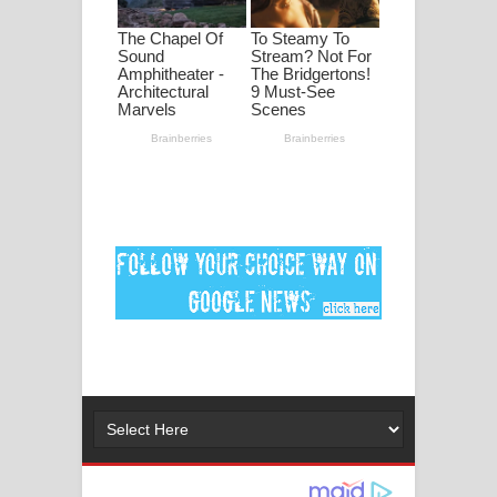
ගීතයේ පද පෙළ
Ankeliya Song Lyrics - අංකෙළිය ගීතයේ
පද පෙළ
DEAR GOD Song Lyrics - ඩියර් ගෝඩ්
ගීතයේ පද පෙළ
MANAMALA KATHA Song Lyrics -
මනමාල කතා ගීතයේ පද පෙළ
Dai Dai Lyrics - Shakira, Burna Boy |
2026 football world cup song lyrics
Lassana Amma Song Lyrics - ලස්සන