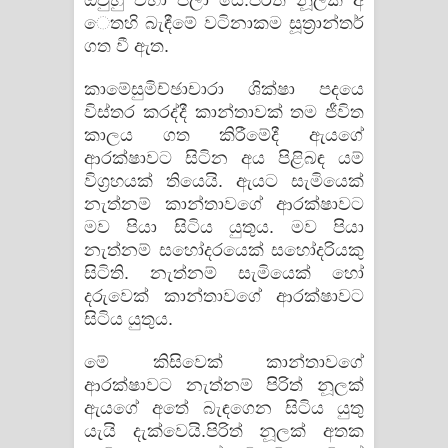
ෙතහි බැඳීමේ වටිනාකම සූත්‍රාන්තර්
ගත වී ඇත.
කාමේසුමිච්ඡාචාරා ශික්ෂා පදයෙ
විස්තර කරද්දී කාන්තාවක් තම ජීවිත
කාලය ගත කිරීමේදී ඇයගේ
ආරක්ෂාවට සිටින අය පිළිබඳ යම්
විග්‍රහයක් තියෙයි. ඇයට සැමියෙක්
නැත්නම් කාන්තාවගේ ආරක්ෂාවට
මව පියා සිටිය යුතුය. මව පියා
නැත්නම් සහෝදරයෙක් ස​හෝදරියකු
සිටිති. නැත්නම් සැමියෙක් හෝ
දරුවෙක් කාන්තාවගේ ආරක්ෂාවට
සිටිය යුතුය.
මේ කිසිවෙක් කාන්තාවගේ
ආරක්ෂාවට නැත්නම් පිරිත් නූලක්
ඇයගේ අතේ බැඳගෙන සිටිය යුතු
යැයි දැක්වෙයි.පිරිත් නූලක් අතක