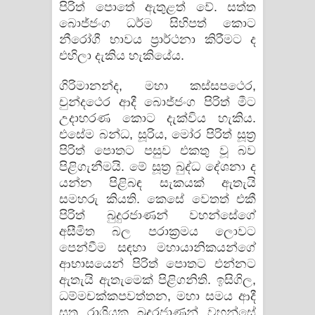
පිරිත් පොතේ ඇතුළත් වේ. සත්ත
බොජ්ජංග ධර්ම සිහිපත් කොට
නීරෝගී භාවය ප්‍රාර්ථනා කිරීමට ද
එහිලා දැකිය හැකියේය.
ගිරිමානන්ද, මහා කස්සපථෙර,
චුන්දථෙර ආදී බොජ්ජංග පිරිත් මීට
උදාහරණ කොට දැක්විය හැකිය.
එසේම බන්ධ, සූරිය, මෝර පිරිත් සූත්‍ර
පිරිත් පොතට පසුව එකතු වූ බව
පිළිගැනීමයි. මේ සූත්‍ර බුද්ධ දේශනා ද
යන්න පිළිබඳ සැකයක් ඇතැයි
සමහරු කියති. කෙසේ වෙතත් එකී
පිරිත් බුදුරජාණන් වහන්සේගේ
අසීමිත බල පරාක්‍රමය ලොවට
පෙන්වීම සඳහා මහායානිකයන්ගේ
ආභාසයෙන් පිරිත් පොතට එන්නට
ඇතැයි ඇතැමෙක් පිළිගනිති. ඉසිගිල,
ධම්මචක්කපවත්තන, මහා සමය ආදී
සූත්‍ර රාශියක බුදුරජාණන් වහන්සේ