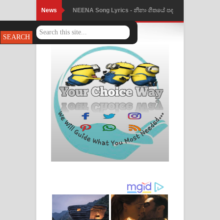
News
NEENA Song Lyrics - නීනා ගීතයේ පද
පෙළ
Ahimi Wimai Himi Song Lyrics - අහිමි
විමයි හිමි ගීතයේ පද පෙළ
Mathaka Parana Song Lyrics - මතක
පාරනා ගීතයේ පද පෙළ
Nimnadhen Song Lyrics - නිම්නාදෙන්
ගීතයේ පද පෙළ
Obamai Mage Adare Song Lyrics -
ඔබමයි මගේ ආදරේ ගීතයේ පද පෙළ
Pansal Gihin Song Lyrics - පන්සල් ගිහිං