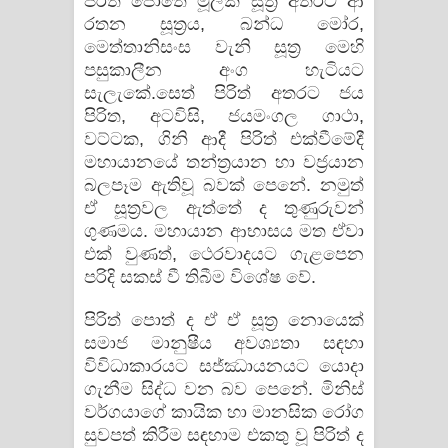
පිරිත් පොතේ මූලික සූත්‍ර අතරට ආ
රතන සූත්‍රය, බන්ධ මෝර,
මෙත්තානිසංස වැනි සූත්‍ර මෙහි
පසුකාලීන අංග හැටියට
සැලැකේ.සෙත් පිරිත් අතරට ජය
පිරිත, අටවිසි, ජයමංගල ගාථා,
වට්ටක, ගිනි ආදී පිරිත් එක්වීමේදී
මහායානයේ තන්ත්‍රයාන හා වජ්‍රයාන
බලපෑම ඇතිවූ බවක් පෙනේ. නමුත්
ඒ සූත්‍රවල ඇත්තේ ද තුණුරුවන්
ගුණමය. මහායාන ආභාසය මත ඒවා
එක් වුණත්, ථෙරවාදයට ගැළපෙන
පරිදි සකස් වී තිබීම විශේෂ වේ.
පිරිත් පොත් ද ඒ ඒ සූත්‍ර නොයෙක්
සමාජ මානුෂීය අවශ්‍යතා සඳහා
විවිධාකාරයට සජ්ඣායනයට යොදා
ගැනීම සිද්ධ වන බව පෙනේ. මිනිස්
වර්ගයාගේ කායික හා මානසික රෝග
සුවපත් කිරීම සඳහාම එකතු වූ පිරිත් ද