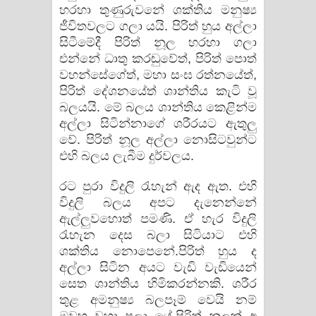
හරහා තුණුරුවනේ ශක්තිය මනුෂ්‍ය
ජීවිතවලට ගලා යයි. පිරිත් හුය අල්ලා
සිටීමේදී පිරිත් නූල හරහා ගලා
එන්නේ ධාතු කරඬුවේත්, පිරිත් පොත්
වහන්සේගේත්, මහා සංඝ රත්නයේත්,
පිරිත් දේශනයේත් ශාන්තිය කැටි වූ
බලයයි. මේ බලය ශාන්තිය කෙළින්ම
අල්ලා සිටින්නාගේ ශරීරයට ඇතුලු
වේ. පිරිත් නූල අල්ලා නොසිටවුන්ට
එහි බලය ලැබීම දුර්වලය.
රට පුරා විදුලි රැහැන් ඇද ඇත. එහි
විදුලි බලය අපට දැනෙන්නේ
ඇල්ලුවහොත් පමණි. ඒ හැර විදුලි
රැහැන දෙස බලා සිටියාට එහි
ශක්තිය නොපෙනේ.පිරිත් හුය ද
අල්ලා සිටින අයට වැඩි වැඩියෙන්
සෙත ශාන්තිය හිමිකරන්නකි. ශරීර
තුළ අමනුෂ්‍ය බලපෑම් වෙයි නම්
ඔවුහු වහා පලා යේ.පිරිත් නූලක් අ​