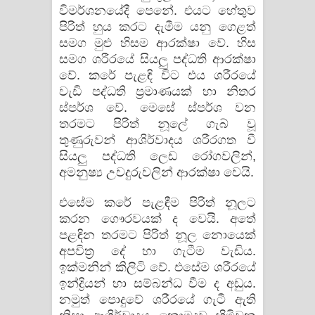
විමර්ශනයේදී පෙනේ. එයට හේතුව
පිරිත් හුය කරට දැමීම යනු ගෙළත්
සමග මුළු හිසම ආරක්ෂා වේ. හිස
සමග ශරීරයේ සියලු පද්ධති ආරක්ෂා
වේ. කරේ පැළඳි විට එය ශරීරයේ
වැඩි පද්ධති ප්‍රමාණයක් හා නිතර
ස්පර්ශ වේ. මෙසේ ස්පර්ශ වන
තරමට පිරිත් නූලේ ගැබ් වූ
තුණුරුවන් ආශිර්වාදය ශරීරගත වී
සියලු පද්ධති ලෙඩ රෝගවලින්,
අමනුෂ්‍ය උවදුරුවලින් ආරක්ෂා වෙයි.
එසේම කරේ පැළඳීම පිරිත් නූලට
කරන ගෞරවයක් ද වෙයි. අතේ
පළඳින තරමට පිරිත් නූල නොයෙක්
අපවිත්‍ර දේ හා ගැටීම වැඩිය.
ඉක්මනින් කිලිටි වේ. එසේම ශරීරයේ
ඉන්ද්‍රියන් හා සම්බන්ධ වීම ද අඩුය.
නමුත් පොදුවේ ශරීරයේ ගැටී ඇති