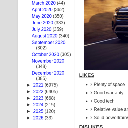
March 2020
(44)
Sandak Awith Song Lyrics - සඳක් ඇවිත් ගීතයේ පද 
April 2020
(362)
May 2020
(350)
Swetha Sande Song Lyrics - ශ්වේත සඳේ ගීතයේ පද
June 2020
(333)
July 2020
(359)
Ma Igili Giya Lyrics - මා ඉගිලී ගියා ගීතයේ පද පෙළ
August 2020
(340)
September 2020
Ras Balan Song Lyrics - රැස් බලන් ගීතයේ පද පෙළ
(302)
October 2020
Hoda sihiyen Song Lyrics - හොද සිහියෙන් ගීතයේ ප
(305)
November 2020
(348)
Awanken Song Lyrics - අවංකෙන් ගීතයේ පද පෙළ
December 2020
LIKES
(385)
Pa Sina Song Lyrics - පෑ සිනා ගීතයේ පද පෙළ
Plenty of space
►
2021
(6975)
Pemwanthiye Song Lyrics - පෙම්වන්තියේ ගීතයේ ප
►
2022
(6405)
Good warranty
►
2023
(668)
Good tech
Manobhawa Song Lyrics - මනෝභව ගීතයේ පද පෙළ
►
2024
(215)
Relative value 
►
2025
(120)
Akahe Indala Song Lyrics - ආකාහේ ඉඳලා ගීතයේ ප
Solid powertrain
►
2026
(33)
Raawaya Song Lyrics - රාවය ගීතයේ පද පෙළ
DISLIKES