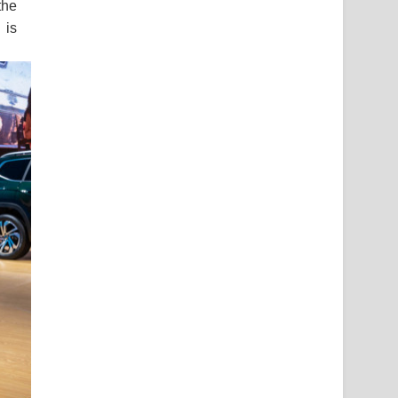
the
 is