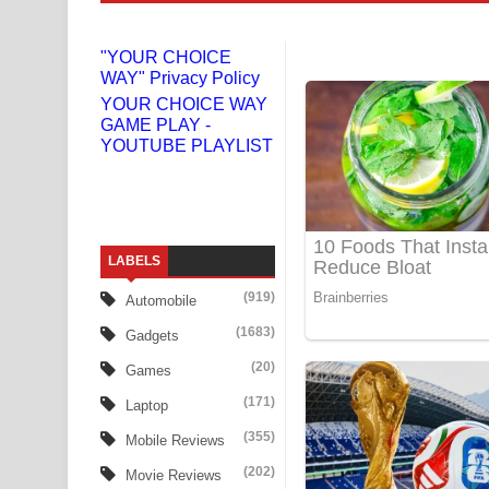
Gemak Deela Song Lyrics - ගේමක් දීලා ගීතයේ පද 
"YOUR CHOICE
WAY" Privacy Policy
Niwuna Numba Hinda Song Lyrics - නිවුනා නුඹ හින
YOUR CHOICE WAY
GAME PLAY -
Numba Dun Aadare Song Lyrics - නුඹ දුන් ආදරේ ග
YOUTUBE PLAYLIST
Liyamuda Dan Anagathe Song Lyrics - ලියමුද දැන
Doni Song Lyrics - දෝණි ගීතයේ පද පෙළ
LABELS
Benthara Palame Song Lyrics - බෙන්තර පාලමේ ගී
(919)
Automobile
Sanda Babalena Song Lyrics - සඳ බැබලෙන ගීතයේ
(1683)
Gadgets
Adare Wadi Nisa Song Lyrics - ආදරේ වැඩි නිසා ගී
(20)
Games
(171)
Laptop
UNUHUMA Song Lyrics - උණුහුම ගීතයේ පද පෙළ
(355)
Mobile Reviews
Katakara Song Lyrics - කටකාර ගීතයේ පද පෙළ
(202)
Movie Reviews