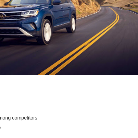
පෙළ
 පෙළ
ද පෙළ
ද පෙළ
among competitors
ද පෙළ
s