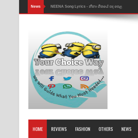
News
NEENA Song Lyrics - නීනා ගීතයේ පද පෙළ
Ahimi Wimai Himi Song Lyrics - අහිමි විමයි හිමි ගී
Mathaka Parana Song Lyrics - මතක පාරනා ගීතයේ
Nimnadhen Song Lyrics - නිම්නාදෙන් ගීතයේ පද පෙ
Obamai Mage Adare Song Lyrics - ඔබමයි මගේ ආද
Pansal Gihin Song Lyrics - පන්සල් ගිහිං ගීතයේ පද ප
Ankeliya Song Lyrics - අංකෙළිය ගීතයේ පද පෙළ
DEAR GOD Song Lyrics - ඩියර් ගෝඩ් ගීතයේ පද පෙ
MANAMALA KATHA Song Lyrics - මනමාල කතා ගී
Dai Dai Lyrics - Shakira, Burna Boy | 2026 footbal
HOME
REVIEWS
FASHION
OTHERS
NEWS
Lassana Amma Song Lyrics - ලස්සන අම්මා ගීතයේ