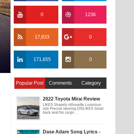
0
1236
17,833
0
171,655
0
Popular Post
Comments
Category
2022 Toyota Mirai Review
LIKES Shapely silhouette Luxurious
ride Precise steering DISLIKES Small
back seat No cargo ...
Dase Adare Song Lyrics -