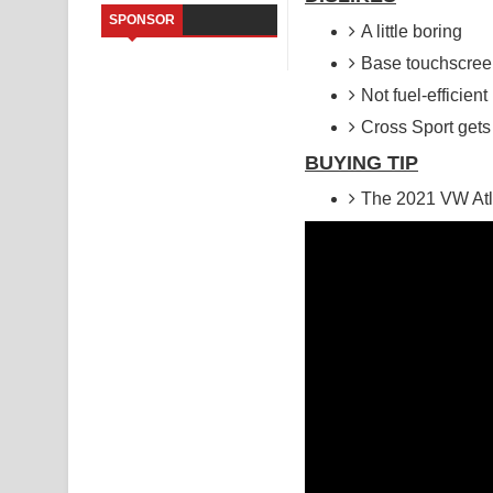
SPONSOR
A little boring
Saddeta Denna Song Lyrics - සද්දෙට දෙන්න ගීතයේ
Base touchscreen
Kaalaya Song Lyrics - කාලය ගීතයේ පද පෙළ
Not fuel-efficient
Cross Sport gets 
Aramuna Song Lyrics - අරමුණ ගීතයේ පද පෙළ
BUYING TIP
Sandata Duka Hithila Song Lyrics - සඳට දුක හිතිලා
The 2021 VW Atla
Sihina Song Lyrics - සිහින ගීතයේ පද පෙළ
Father Song Lyrics - ෆාදර් ගීතයේ පද පෙළ
Dannawada Mawa Song Lyrics - දන්නවාද මාව ගීත