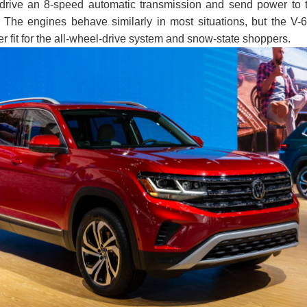
s drive an 8-speed automatic transmission and send power to 
s. The engines behave similarly in most situations, but the V-6
r fit for the all-wheel-drive system and snow-state shoppers.