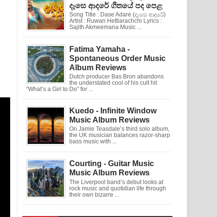
දෑසෙ ආදරේ ගීතයේ පද පෙළ
Song Title : Dase Adare (දෑසෙ ආදරේ)
Artist : Ruwan Hettiarachchi Lyrics :
Sajith Akmeemana Music ...
Fatima Yamaha -
Spontaneous Order Music
Album Reviews
Dutch producer Bas Bron abandons
the understated cool of his cult hit
“What’s a Girl to Do” for ...
Kuedo - Infinite Window
Music Album Reviews
On Jamie Teasdale’s third solo album,
the UK musician balances razor-sharp
bass music with ...
Courting - Guitar Music
Music Album Reviews
The Liverpool band’s debut looks at
rock music and quotidian life through
their own bizarre ...