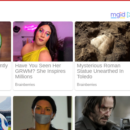
පෙළ
්දා ගීතයේ පද පෙළ
ීතයේ පද පෙළ
් අනාගතේ ගීතයේ පද පෙළ
තයේ පද පෙළ
 පද පෙළ
තයේ පද පෙළ