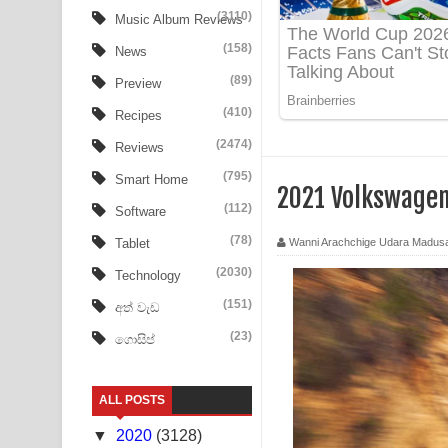
Tharu Yaye Dilena Song Lyrics - තරු යායේ දිලෙනා
(3110)
Music Album Reviews
(158)
Ow Man Sosa Song Lyrics - ඔව් මං සෝසා ගීතයේ ප
News
(89)
Preview
Heavy Weight Song Lyrics
(410)
Recipes
Aye Lanweela Song Lyrics - ආයේ ලංවීලා ගීතයේ පද
(2474)
Reviews
Ala purannata Song Lyrics - ආල පුරන්නට ගීතයේ ප
(795)
Smart Home
2021 Volkswagen
(112)
Software
FEVER DREAM Lyrics - Alex Warren
(78)
Wanni Arachchige Udara Madus
Tablet
BTS : Hooligan Lyrics
(2030)
Technology
Apa Hamuwee Song Lyrics - අප හමුවී ගීතයේ පද ප
(151)
අත් වැඩ
(23)
ගොසිප්
PATHINIYE Song Lyrics - පතිනියනේ ගීතයේ පද පෙළ
Sorry Sir Song Lyrics - සොරි සර් ගීතයේ පද පෙළ
ALL POSTS
Mathaka Aluthin Liyanna Song Lyrics - මතක අලුති
▼
2020
(3128)