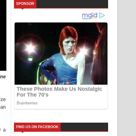
SPONSOR
ine
ize
can
FIND US ON FACEBOOK
r a