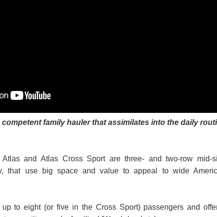
competent family hauler that assimilates into the daily rout
tlas and Atlas Cross Sport are three- and two-row mid-s
ely, that use big space and value to appeal to wide Ameri
 up to eight (or five in the Cross Sport) passengers and offe