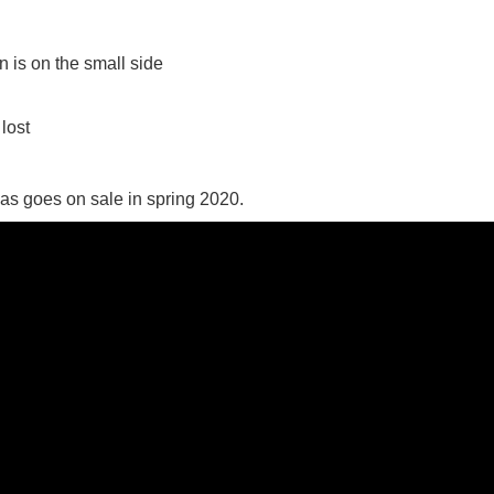
 පද පෙළ
 is on the small side
lost
 ගීතයේ පද පෙළ
s goes on sale in spring 2020.
යේ පද පෙළ