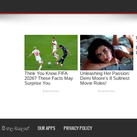
තයේ පද පෙළ
 පද පෙළ
ළ
රේ ගීතයේ පද පෙළ
ෙළ
ළ
තයේ පද පෙළ
l world cup song lyrics
සිංහල බ්ලොග්
OUR APPS
PRIVACY POLICY
 පද පෙළ