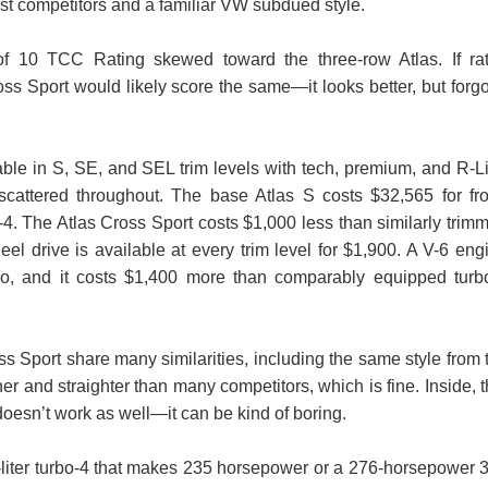
st competitors and a familiar VW subdued style.
of 10 TCC Rating skewed toward the three-row Atlas. If ra
oss Sport would likely score the same—it looks better, but forg
able in S, SE, and SEL trim levels with tech, premium, and R-L
attered throughout. The base Atlas S costs $32,565 for fro
-4. The Atlas Cross Sport costs $1,000 less than similarly trim
eel drive is available at every trim level for $1,900. A V-6 eng
oo, and it costs $1,400 more than comparably equipped turb
s Sport share many similarities, including the same style from 
er and straighter than many competitors, which is fine. Inside, t
 doesn’t work as well—it can be kind of boring.
-liter turbo-4 that makes 235 horsepower or a 276-horsepower 3