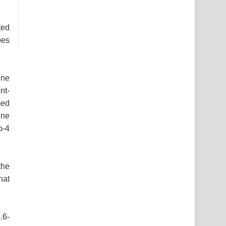
ted
oes
ine
nt-
med
ine
o-4
the
hat
.6-