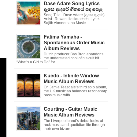
Dase Adare Song Lyrics -
දෑසෙ ආදරේ ගීතයේ පද පෙළ
Song Title : Dase Adare (දෑසෙ ආදරේ)
Artist : Ruwan Hettiarachchi Lyrics :
Sajith Akmeemana Music ...
Fatima Yamaha -
Spontaneous Order Music
Album Reviews
Dutch producer Bas Bron abandons
the understated cool of his cult hit
“What’s a Girl to Do” for ...
Kuedo - Infinite Window
Music Album Reviews
On Jamie Teasdale’s third solo album,
the UK musician balances razor-sharp
bass music with ...
Courting - Guitar Music
Music Album Reviews
The Liverpool band’s debut looks at
rock music and quotidian life through
their own bizarre ...