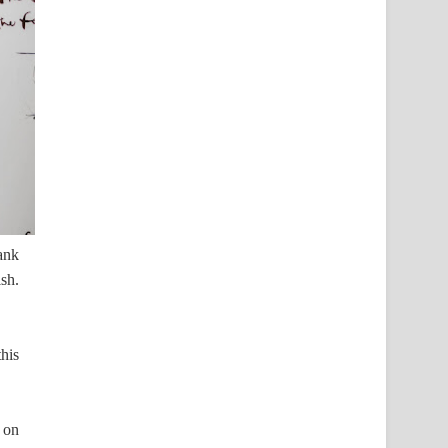
ank
sh.
his
s on