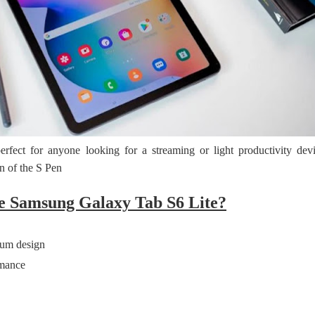
 පෙළ
ද පෙළ
perfect for anyone looking for a streaming or light productivity devi
on of the S Pen
ද පෙළ
e Samsung Galaxy Tab S6 Lite?
ium design
ද පෙළ
rmance
 පද පෙළ