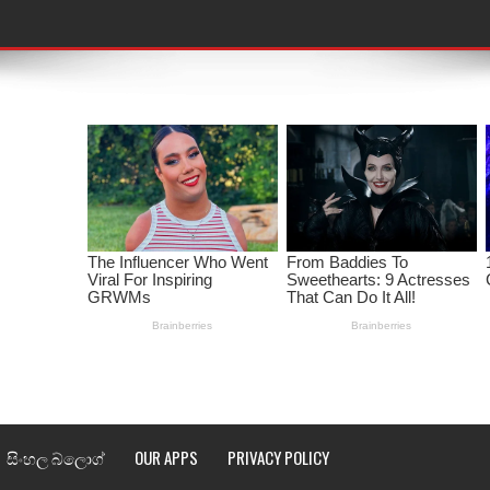
තයේ පද පෙළ
 පද පෙළ
ළ
රේ ගීතයේ පද පෙළ
ෙළ
ළ
තයේ පද පෙළ
l world cup song lyrics
 පද පෙළ
සිංහල බ්ලොග්
OUR APPS
PRIVACY POLICY
පෙළ