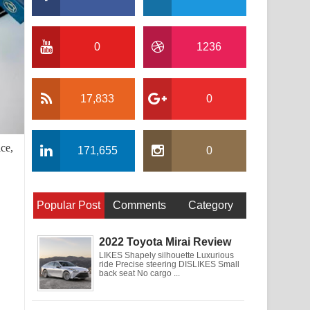
0
1236
17,833
0
ce,
171,655
0
Popular Post
Comments
Category
2022 Toyota Mirai Review
LIKES Shapely silhouette Luxurious
ride Precise steering DISLIKES Small
back seat No cargo ...