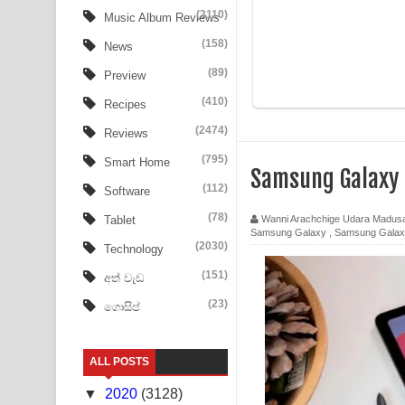
Ow Man Sosa Song Lyrics - ඔව් මං සෝසා ගීතයේ ප
(3110)
Music Album Reviews
(158)
Heavy Weight Song Lyrics
News
(89)
Preview
Aye Lanweela Song Lyrics - ආයේ ලංවීලා ගීතයේ පද
(410)
Recipes
Ala purannata Song Lyrics - ආල පුරන්නට ගීතයේ ප
(2474)
Reviews
FEVER DREAM Lyrics - Alex Warren
(795)
Smart Home
Samsung Galaxy 
(112)
Software
BTS : Hooligan Lyrics
(78)
Wanni Arachchige Udara Madus
Tablet
Samsung Galaxy
,
Samsung Galax
Apa Hamuwee Song Lyrics - අප හමුවී ගීතයේ පද ප
(2030)
Technology
PATHINIYE Song Lyrics - පතිනියනේ ගීතයේ පද පෙළ
(151)
අත් වැඩ
(23)
ගොසිප්
Sorry Sir Song Lyrics - සොරි සර් ගීතයේ පද පෙළ
Mathaka Aluthin Liyanna Song Lyrics - මතක අලුති
ALL POSTS
Sandak Awith Song Lyrics - සඳක් ඇවිත් ගීතයේ පද 
▼
2020
(3128)