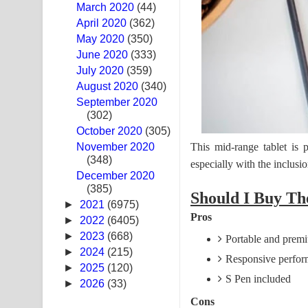
March 2020
(44)
Swetha Sande Song Lyrics - ශ්වේත සඳේ ගීතයේ පද
April 2020
(362)
May 2020
(350)
Ma Igili Giya Lyrics - මා ඉගිලී ගියා ගීතයේ පද පෙළ
June 2020
(333)
July 2020
(359)
Ras Balan Song Lyrics - රැස් බලන් ගීතයේ පද පෙළ
August 2020
(340)
September 2020
Hoda sihiyen Song Lyrics - හොද සිහියෙන් ගීතයේ ප
(302)
October 2020
Awanken Song Lyrics - අවංකෙන් ගීතයේ පද පෙළ
(305)
This mid-range tablet is 
November 2020
(348)
Pa Sina Song Lyrics - පෑ සිනා ගීතයේ පද පෙළ
especially with the inclusi
December 2020
(385)
Pemwanthiye Song Lyrics - පෙම්වන්තියේ ගීතයේ ප
Should I Buy Th
►
2021
(6975)
Pros
Manobhawa Song Lyrics - මනෝභව ගීතයේ පද පෙළ
►
2022
(6405)
►
2023
(668)
Portable and prem
Akahe Indala Song Lyrics - ආකාහේ ඉඳලා ගීතයේ ප
►
2024
(215)
Responsive perfo
►
2025
(120)
Raawaya Song Lyrics - රාවය ගීතයේ පද පෙළ
S Pen included
►
2026
(33)
Cons
Saddeta Denna Song Lyrics - සද්දෙට දෙන්න ගීතයේ