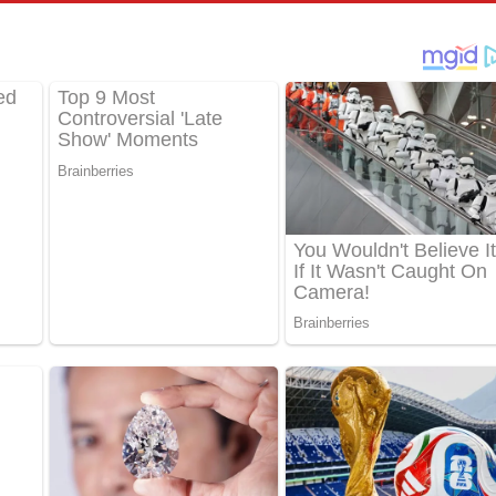
්දා ගීතයේ පද පෙළ
ීතයේ පද පෙළ
් අනාගතේ ගීතයේ පද පෙළ
තයේ පද පෙළ
 පද පෙළ
තයේ පද පෙළ
 ගීතයේ පද පෙළ