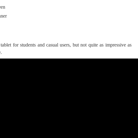
en
nner
 ගීතයේ පද පෙළ
tablet for students and casual users, but not quite as impressive as
.
යේ පද පෙළ