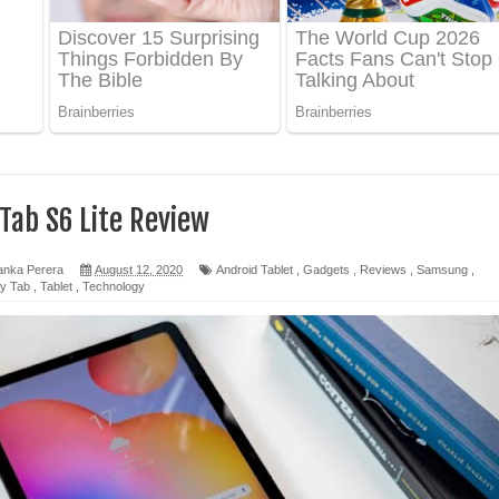
ද පෙළ
 පෙළ
ද පෙළ
Tab S6 Lite Review
anka Perera
August 12, 2020
Android Tablet
,
Gadgets
,
Reviews
,
Samsung
,
y Tab
,
Tablet
,
Technology
ෙළ
න් ලියන්න ගීතයේ පද පෙළ
පෙළ