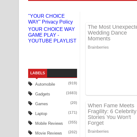
Niwuna Numba Hinda Song Lyrics - නිවුනා නුඹ හින
"YOUR CHOICE
WAY" Privacy Policy
Numba Dun Aadare Song Lyrics - නුඹ දුන් ආදරේ ග
YOUR CHOICE WAY
GAME PLAY -
Liyamuda Dan Anagathe Song Lyrics - ලියමුද දැන
YOUTUBE PLAYLIST
Doni Song Lyrics - දෝණි ගීතයේ පද පෙළ
Benthara Palame Song Lyrics - බෙන්තර පාලමේ ගී
LABELS
Sanda Babalena Song Lyrics - සඳ බැබලෙන ගීතයේ
(919)
Automobile
Adare Wadi Nisa Song Lyrics - ආදරේ වැඩි නිසා ගී
(1683)
Gadgets
UNUHUMA Song Lyrics - උණුහුම ගීතයේ පද පෙළ
(20)
Games
(171)
Laptop
Katakara Song Lyrics - කටකාර ගීතයේ පද පෙළ
(355)
Mobile Reviews
Tharu Yaye Dilena Song Lyrics - තරු යායේ දිලෙනා
(202)
Movie Reviews