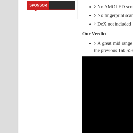
SPONSOR
No AMOLED scre
Kaalaya Song Lyrics - කාලය ගීතයේ පද පෙළ
No fingerprint sca
Aramuna Song Lyrics - අරමුණ ගීතයේ පද පෙළ
DeX not included
Our Verdict
Sandata Duka Hithila Song Lyrics - සඳට දුක හිතිලා
A great mid-range 
Sihina Song Lyrics - සිහින ගීතයේ පද පෙළ
the previous Tab S5e
Father Song Lyrics - ෆාදර් ගීතයේ පද පෙළ
Dannawada Mawa Song Lyrics - දන්නවාද මාව ගීත
NEENA Song Lyrics - නීනා ගීතයේ පද පෙළ