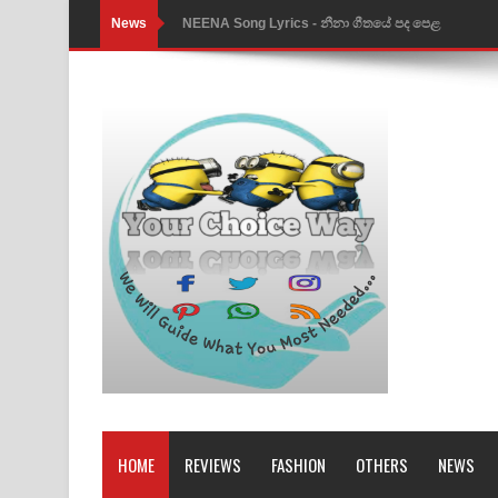
News
Ahimi Wimai Himi Song Lyrics - අහිමි විමයි හිමි ගී
Mathaka Parana Song Lyrics - මතක පාරනා ගීතයේ
Nimnadhen Song Lyrics - නිම්නාදෙන් ගීතයේ පද පෙ
Obamai Mage Adare Song Lyrics - ඔබමයි මගේ ආද
Pansal Gihin Song Lyrics - පන්සල් ගිහිං ගීතයේ පද ප
Ankeliya Song Lyrics - අංකෙළිය ගීතයේ පද පෙළ
DEAR GOD Song Lyrics - ඩියර් ගෝඩ් ගීතයේ පද පෙ
MANAMALA KATHA Song Lyrics - මනමාල කතා ගී
Dai Dai Lyrics - Shakira, Burna Boy | 2026 footbal
Lassana Amma Song Lyrics - ලස්සන අම්මා ගීතයේ
HOME
REVIEWS
FASHION
OTHERS
NEWS
Gemak Deela Song Lyrics - ගේමක් දීලා ගීතයේ පද 