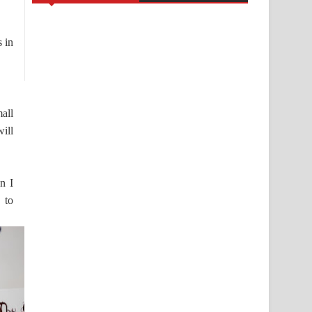
 in
mall
ill
n I
 to