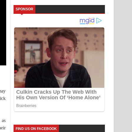
SPONSOR
may
ick
h as
eir
FIND US ON FACEBOOK