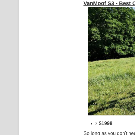
VanMoof S3 - Best O
$1998
So long as you don't ne