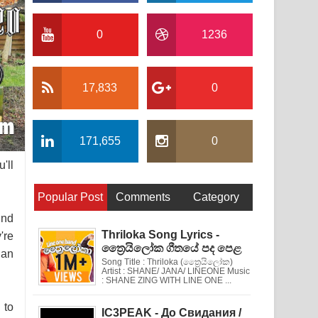
0
1236
17,833
0
171,655
0
'll
Popular Post
Comments
Category
und
Thriloka Song Lyrics -
're
ත්‍රෛයිලෝක ගීතයේ පද පෙළ
han
Song Title : Thriloka (ත්‍රෛයිලෝක)
Artist : SHANE/ JANA/ LINEONE Music
: SHANE ZING WITH LINE ONE ...
 to
IC3PEAK - До Свидания /