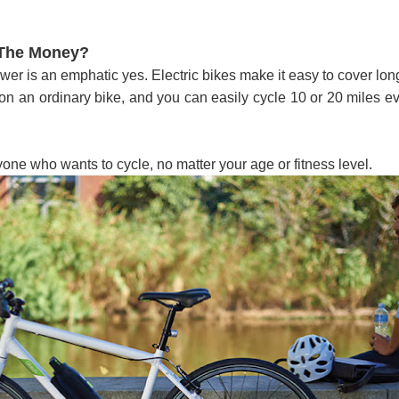
 The Money?
යේ පද පෙළ
er is an emphatic yes. Electric bikes make it easy to cover lon
on an ordinary bike, and you can easily cycle 10 or 20 miles e
තයේ පද පෙළ
nyone who wants to cycle, no matter your age or fitness level.
 පද පෙළ
ළ
රේ ගීතයේ පද පෙළ