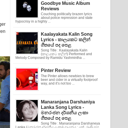
Goodbye Music Album
Reviews
Couching politically brazen lyrics
about police repression and state
hypocrisy in a highly ...
ger
ven
Kaalayakata Kalin Song
Lyrics - කාලයකට කලින්
ගීතයේ පද පෙළ
Song Title : Kaalayakata Kalin
(කාලයකට කලින්) Performed and
Melody Composed by Ramidu Yashmintha ...
Pinter Review
The Pinter allows newbies to brew
beer and cider in a virtually foolproof
way, and it’s not too ...
Manaranjana Darshaniya
Lanka Song Lyrics -
මනරංජන දර්ශනීය ලංකා
ගීතයේ පද පෙළ
Song Title : Manaranjana Darshaneya
Lanka (මනරංජන දර්ශනීය ලංකා) ගායනය : කේ. රාණි සහ