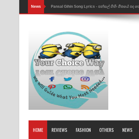
News
Pansal Gihin Song Lyrics - පන්සල් ගිහිං ගීතයේ පද ප
Ankeliya Song Lyrics - අංකෙළිය ගීතයේ පද පෙළ
DEAR GOD Song Lyrics - ඩියර් ගෝඩ් ගීතයේ පද පෙ
MANAMALA KATHA Song Lyrics - මනමාල කතා ගී
Dai Dai Lyrics - Shakira, Burna Boy | 2026 footbal
Lassana Amma Song Lyrics - ලස්සන අම්මා ගීතයේ
Gemak Deela Song Lyrics - ගේමක් දීලා ගීතයේ පද 
Niwuna Numba Hinda Song Lyrics - නිවුනා නුඹ හින
Numba Dun Aadare Song Lyrics - නුඹ දුන් ආදරේ ග
Liyamuda Dan Anagathe Song Lyrics - ලියමුද දැන
HOME
REVIEWS
FASHION
OTHERS
NEWS
Doni Song Lyrics - දෝණි ගීතයේ පද පෙළ