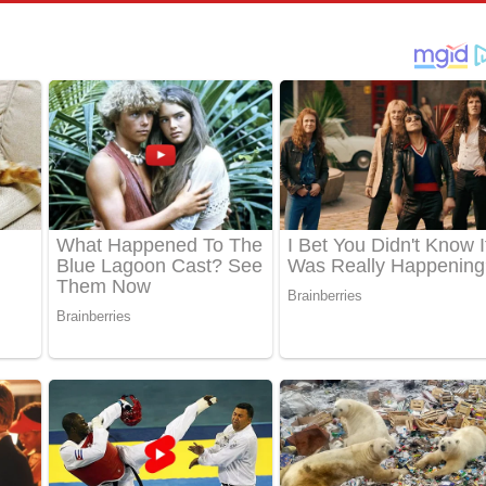
තයේ පද පෙළ
 පද පෙළ
තයේ පද පෙළ
 ගීතයේ පද පෙළ
ද පෙළ
 පෙළ
ද පෙළ