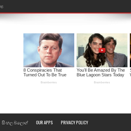
ෙළ
ළ
තයේ පද පෙළ
l world cup song lyrics
 පද පෙළ
පෙළ
්දා ගීතයේ පද පෙළ
ීතයේ පද පෙළ
් අනාගතේ ගීතයේ පද පෙළ
සිංහල බ්ලොග්
OUR APPS
PRIVACY POLICY