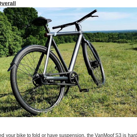
verall
ed your bike to fold or have suspension, the VanMoof S3 is hard