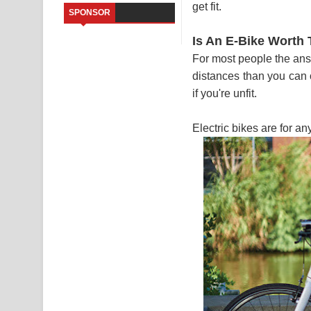
get fit.
SPONSOR
Father Song Lyrics - ෆාදර් ගීතයේ පද පෙළ
Is An E-Bike Worth
Dannawada Mawa Song Lyrics - දන්නවාද මාව ගීත
For most people the answ
distances than you can 
NEENA Song Lyrics - නීනා ගීතයේ පද පෙළ
if you're unfit.
Ahimi Wimai Himi Song Lyrics - අහිමි විමයි හිමි ගී
Electric bikes are for a
Mathaka Parana Song Lyrics - මතක පාරනා ගීතයේ
Nimnadhen Song Lyrics - නිම්නාදෙන් ගීතයේ පද පෙ
Obamai Mage Adare Song Lyrics - ඔබමයි මගේ ආද