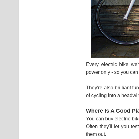
Every electric bike we
power only - so you can 
They're also brilliant fu
of cycling into a headwi
Where Is A Good Pla
You can buy electric bi
Often they'll let you te
them out.