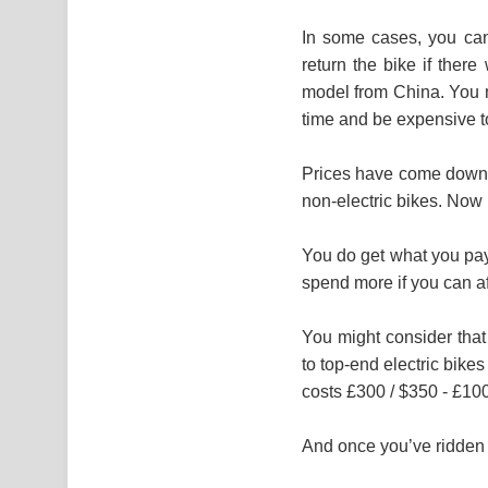
In some cases, you can
return the bike if ther
model from China. You mi
time and be expensive to 
Prices have come down 
non-electric bikes. Now i
You do get what you pay 
spend more if you can aff
You might consider that
to top-end electric bike
costs £300 / $350 - £100
And once you’ve ridden a