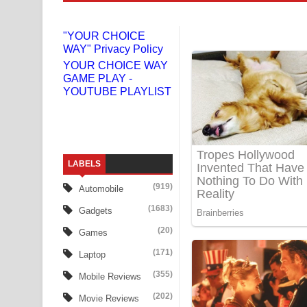
Benthara Palame Song Lyrics - බෙන්තර පාලමේ ගී
"YOUR CHOICE
WAY" Privacy Policy
Sanda Babalena Song Lyrics - සඳ බැබලෙන ගීතයේ
YOUR CHOICE WAY
GAME PLAY -
Adare Wadi Nisa Song Lyrics - ආදරේ වැඩි නිසා ගී
YOUTUBE PLAYLIST
UNUHUMA Song Lyrics - උණුහුම ගීතයේ පද පෙළ
Katakara Song Lyrics - කටකාර ගීතයේ පද පෙළ
LABELS
Tharu Yaye Dilena Song Lyrics - තරු යායේ දිලෙනා
(919)
Automobile
Ow Man Sosa Song Lyrics - ඔව් මං සෝසා ගීතයේ ප
(1683)
Gadgets
Heavy Weight Song Lyrics
(20)
Games
(171)
Laptop
Aye Lanweela Song Lyrics - ආයේ ලංවීලා ගීතයේ පද
(355)
Mobile Reviews
Ala purannata Song Lyrics - ආල පුරන්නට ගීතයේ ප
(202)
Movie Reviews