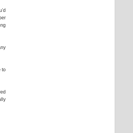
u'd
per
ong
any
 to
red
lly