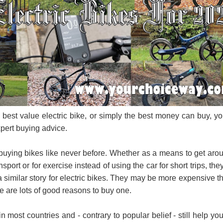
ද පෙළ
ද පෙළ
 best value electric bike, or simply the best money can buy, you
xpert buying advice.
 පද පෙළ
buying bikes like never before. Whether as a means to get aro
nsport or for exercise instead of using the car for short trips, they
a similar story for electric bikes. They may be more expensive t
re are lots of good reasons to buy one.
 ගීතයේ පද පෙළ
in most countries and - contrary to popular belief - still help you