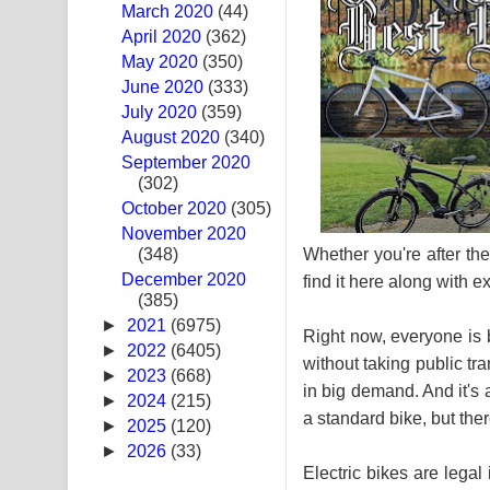
March 2020
(44)
Awanken Song Lyrics - අවංකෙන් ගීතයේ පද පෙළ
April 2020
(362)
May 2020
(350)
Pa Sina Song Lyrics - පෑ සිනා ගීතයේ පද පෙළ
June 2020
(333)
July 2020
(359)
Pemwanthiye Song Lyrics - පෙම්වන්තියේ ගීතයේ ප
August 2020
(340)
September 2020
Manobhawa Song Lyrics - මනෝභව ගීතයේ පද පෙළ
(302)
October 2020
Akahe Indala Song Lyrics - ආකාහේ ඉඳලා ගීතයේ ප
(305)
November 2020
Whether you're after the
(348)
Raawaya Song Lyrics - රාවය ගීතයේ පද පෙළ
December 2020
find it here along with e
(385)
Saddeta Denna Song Lyrics - සද්දෙට දෙන්න ගීතයේ
►
2021
(6975)
Right now, everyone is 
Kaalaya Song Lyrics - කාලය ගීතයේ පද පෙළ
►
2022
(6405)
without taking public tra
►
2023
(668)
in big demand. And it's 
Aramuna Song Lyrics - අරමුණ ගීතයේ පද පෙළ
►
2024
(215)
a standard bike, but the
►
2025
(120)
Sandata Duka Hithila Song Lyrics - සඳට දුක හිතිලා
►
2026
(33)
Electric bikes are legal 
Sihina Song Lyrics - සිහින ගීතයේ පද පෙළ