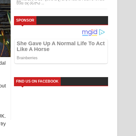
පිරිස පද රචනය ...
SPONSOR
dal
FIND US ON FACEBOOK
out
UK.
try