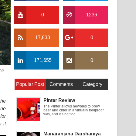
0
1236
17,833
0
171,655
0
me-
Popular Post
Comments
Category
Pinter Review
the
The Pinter allows newbies to brew
one
beer and cider in a virtually foolproof
way, and it’s not too ...
for
 it
Manaranjana Darshaniya