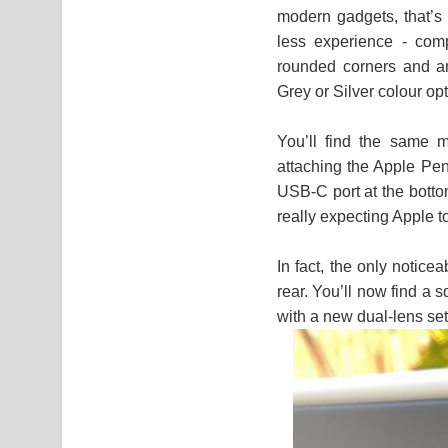
modern gadgets, that’s 
less experience - com
rounded corners and an
Grey or Silver colour opt
You’ll find the same m
attaching the Apple Penc
USB-C port at the bottom
really expecting Apple t
In fact, the only notice
rear. You’ll now find a
with a new dual-lens se