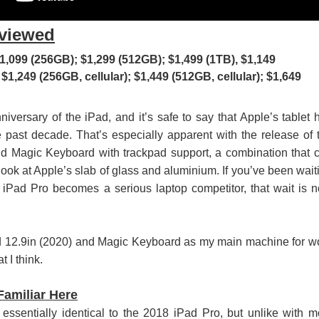
viewed
1,099 (256GB); $1,299 (512GB); $1,499 (1TB), $1,149
 $1,249 (256GB, cellular); $1,449 (512GB, cellular); $1,649
iversary of the iPad, and it’s safe to say that Apple’s tablet 
past decade. That’s especially apparent with the release of 
d Magic Keyboard with trackpad support, a combination that 
ook at Apple’s slab of glass and aluminium. If you’ve been wait
 iPad Pro becomes a serious laptop competitor, that wait is 
ad 12.9in (2020) and Magic Keyboard as my main machine for w
t I think.
Familiar Here
essentially identical to the 2018 iPad Pro, but unlike with m