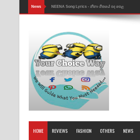
News
NEENA Song Lyrics - නීනා ගීතයේ පද පෙළ
Ahimi Wimai Himi Song Lyrics - අහිමි විමයි හිමි ගී
Mathaka Parana Song Lyrics - මතක පාරනා ගීතයේ
Nimnadhen Song Lyrics - නිම්නාදෙන් ගීතයේ පද පෙ
Obamai Mage Adare Song Lyrics - ඔබමයි මගේ ආද
Pansal Gihin Song Lyrics - පන්සල් ගිහිං ගීතයේ පද ප
Ankeliya Song Lyrics - අංකෙළිය ගීතයේ පද පෙළ
DEAR GOD Song Lyrics - ඩියර් ගෝඩ් ගීතයේ පද පෙ
MANAMALA KATHA Song Lyrics - මනමාල කතා ගී
Dai Dai Lyrics - Shakira, Burna Boy | 2026 footbal
HOME
REVIEWS
FASHION
OTHERS
NEWS
Lassana Amma Song Lyrics - ලස්සන අම්මා ගීතයේ