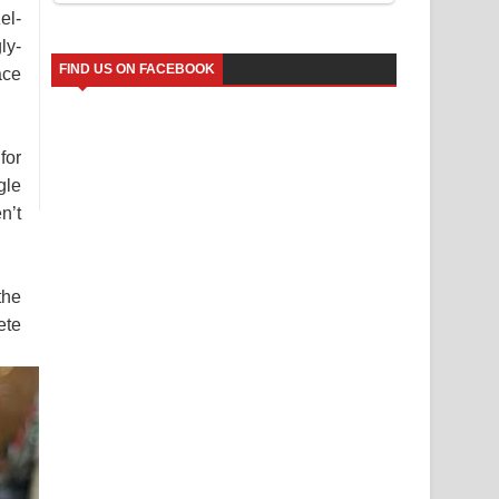
el-
ly-
FIND US ON FACEBOOK
ace
for
gle
n’t
the
ete