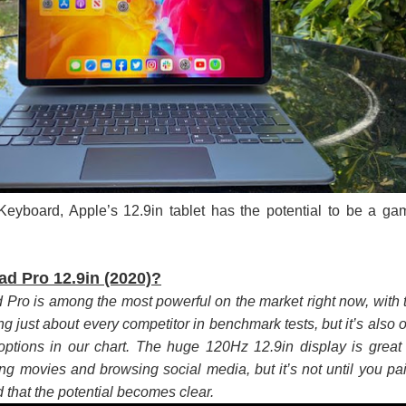
පෙළ
 පෙළ
ද පෙළ
Keyboard, Apple’s 12.9in tablet has the potential to be a ga
ad Pro 12.9in (2020)?
ද පෙළ
 Pro is among the most powerful on the market right now, with 
 just about every competitor in benchmark tests, but it’s also 
ptions in our chart. The huge 120Hz 12.9in display is great 
ද පෙළ
g movies and browsing social media, but it’s not until you pair
 that the potential becomes clear.