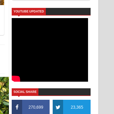
YOUTUBE UPDATED
SOCIAL SHARE
270,699
23,365