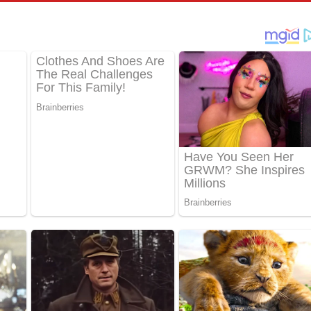
පෙළ
්දා ගීතයේ පද පෙළ
ීතයේ පද පෙළ
් අනාගතේ ගීතයේ පද පෙළ
තයේ පද පෙළ
 පද පෙළ
තයේ පද පෙළ