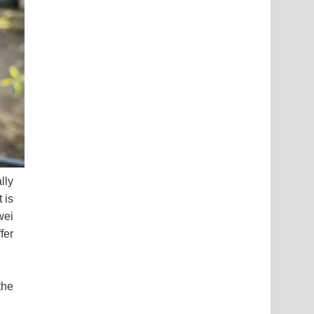
lly
 is
wei
fer
the