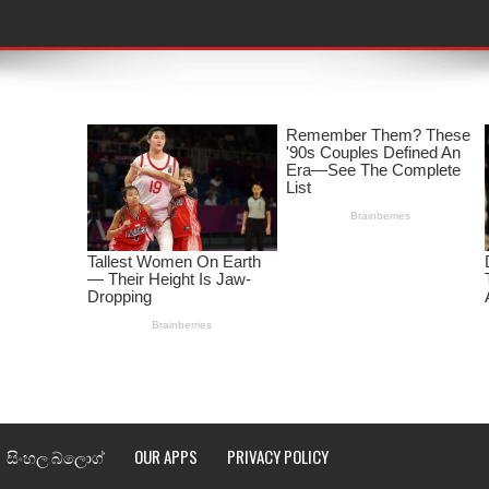
තයේ පද පෙළ
 පද පෙළ
ළ
රේ ගීතයේ පද පෙළ
ෙළ
ළ
තයේ පද පෙළ
l world cup song lyrics
සිංහල බ්ලොග්
OUR APPS
PRIVACY POLICY
 පද පෙළ