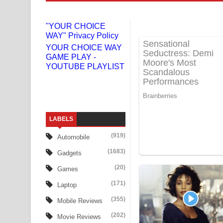
Gemak Deela Song Lyrics - ගේමක් දීලා ගීතයේ පද 
"YOUR CHOICE
WAY" Privacy Policy
Niwuna Numba Hinda Song Lyrics - නිවුනා නුඹ හින
YOUR CHOICE WAY
GAME PLAY -
Numba Dun Aadare Song Lyrics - නුඹ දුන් ආදරේ ග
YOUTUBE PLAYLIST
Liyamuda Dan Anagathe Song Lyrics - ලියමුද දැන
Doni Song Lyrics - දෝණි ගීතයේ පද පෙළ
LABELS
Benthara Palame Song Lyrics - බෙන්තර පාලමේ ගී
(919)
Automobile
Sanda Babalena Song Lyrics - සඳ බැබලෙන ගීතයේ
(1683)
Gadgets
Adare Wadi Nisa Song Lyrics - ආදරේ වැඩි නිසා ගී
(20)
Games
(171)
Laptop
UNUHUMA Song Lyrics - උණුහුම ගීතයේ පද පෙළ
(355)
Mobile Reviews
Katakara Song Lyrics - කටකාර ගීතයේ පද පෙළ
(202)
Movie Reviews