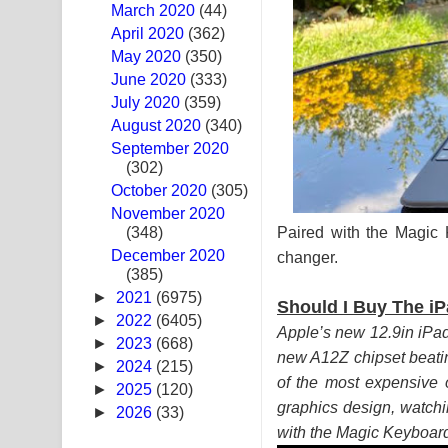
March 2020
(44)
Sandak Awith Song Lyrics - සඳක් ඇවිත් ගීතයේ පද 
April 2020
(362)
May 2020
(350)
Swetha Sande Song Lyrics - ශ්වේත සඳේ ගීතයේ පද
June 2020
(333)
July 2020
(359)
Ma Igili Giya Lyrics - මා ඉගිලී ගියා ගීතයේ පද පෙළ
August 2020
(340)
September 2020
Ras Balan Song Lyrics - රැස් බලන් ගීතයේ පද පෙළ
(302)
October 2020
Hoda sihiyen Song Lyrics - හොද සිහියෙන් ගීතයේ ප
(305)
November 2020
Paired with the Magic 
(348)
Awanken Song Lyrics - අවංකෙන් ගීතයේ පද පෙළ
December 2020
changer.
(385)
Pa Sina Song Lyrics - පෑ සිනා ගීතයේ පද පෙළ
►
2021
(6975)
Should I Buy The iP
Pemwanthiye Song Lyrics - පෙම්වන්තියේ ගීතයේ ප
►
2022
(6405)
Apple’s new 12.9in iPad
►
2023
(668)
new A12Z chipset beating
Manobhawa Song Lyrics - මනෝභව ගීතයේ පද පෙළ
►
2024
(215)
of the most expensive o
►
2025
(120)
Akahe Indala Song Lyrics - ආකාහේ ඉඳලා ගීතයේ ප
graphics design, watchin
►
2026
(33)
with the Magic Keyboard
Raawaya Song Lyrics - රාවය ගීතයේ පද පෙළ