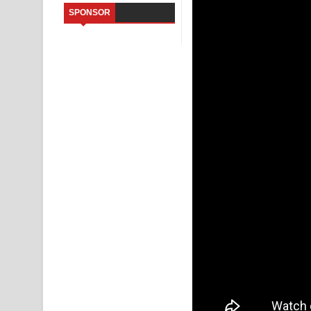
SPONSOR
Saddeta Denna Song Lyrics - සද්දෙට දෙන්න ගීතයේ
Kaalaya Song Lyrics - කාලය ගීතයේ පද පෙළ
Aramuna Song Lyrics - අරමුණ ගීතයේ පද පෙළ
Sandata Duka Hithila Song Lyrics - සඳට දුක හිතිලා
Sihina Song Lyrics - සිහින ගීතයේ පද පෙළ
Father Song Lyrics - ෆාදර් ගීතයේ පද පෙළ
Dannawada Mawa Song Lyrics - දන්නවාද මාව ගීත