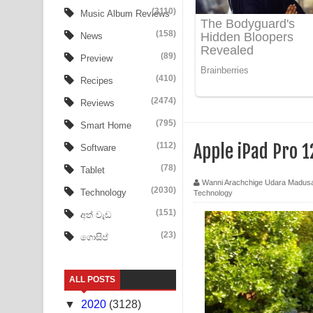
Tharu Yaye Dilena Song Lyrics - තරු යායේ දිලෙනා
(3110)
Music Album Reviews
(158)
Ow Man Sosa Song Lyrics - ඔව් මං සෝසා ගීතයේ ප
News
(89)
Preview
Heavy Weight Song Lyrics
(410)
Recipes
Aye Lanweela Song Lyrics - ආයේ ලංවීලා ගීතයේ පද
(2474)
Reviews
Ala purannata Song Lyrics - ආල පුරන්නට ගීතයේ ප
(795)
Smart Home
(112)
Apple iPad Pro 1
Software
FEVER DREAM Lyrics - Alex Warren
(78)
Tablet
BTS : Hooligan Lyrics
Wanni Arachchige Udara Madus
(2030)
Technology
Technology
Apa Hamuwee Song Lyrics - අප හමුවී ගීතයේ පද ප
(151)
අත් වැඩ
(23)
ගොසිප්
PATHINIYE Song Lyrics - පතිනියනේ ගීතයේ පද පෙළ
Sorry Sir Song Lyrics - සොරි සර් ගීතයේ පද පෙළ
ALL POSTS
Mathaka Aluthin Liyanna Song Lyrics - මතක අලුති
▼
2020
(3128)