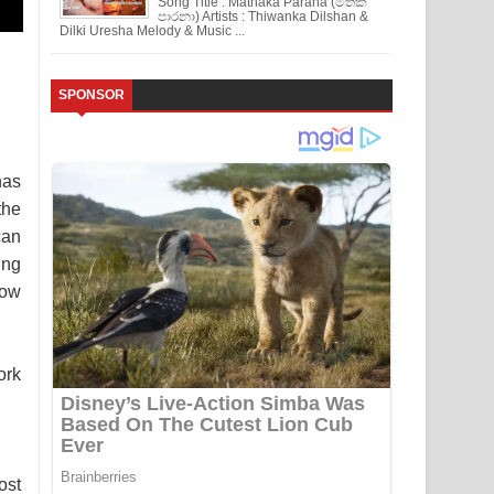
Song Title : Mathaka Parana (මතක
පාරනා) Artists : Thiwanka Dilshan &
Dilki Uresha Melody & Music ...
SPONSOR
has
the
can
ing
now
ork
ost