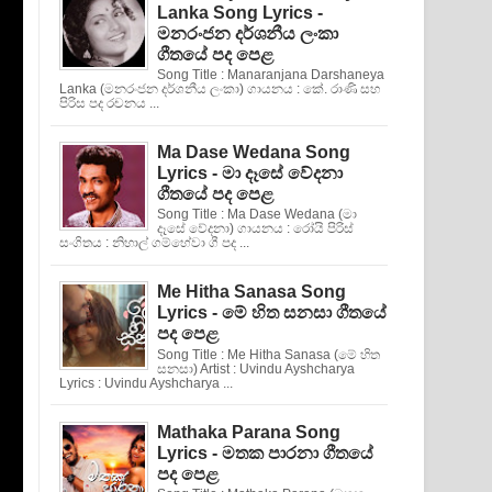
Lanka Song Lyrics -
මනරංජන දර්ශනීය ලංකා
ගීතයේ පද පෙළ
Song Title : Manaranjana Darshaneya
Lanka (මනරංජන දර්ශනීය ලංකා) ගායනය : කේ. රාණි සහ
පිරිස පද රචනය ...
Ma Dase Wedana Song
Lyrics - මා දෑසේ වේදනා
ගීතයේ පද පෙළ
Song Title : Ma Dase Wedana (මා
දෑසේ වේදනා) ගායනය : රෝයි පිරිස්
සංගිතය : නිහාල් ගම්හේවා ගී පද ...
Me Hitha Sanasa Song
Lyrics - මේ හිත සනසා ගීතයේ
පද පෙළ
Song Title : Me Hitha Sanasa (මේ හිත
සනසා) Artist : Uvindu Ayshcharya
Lyrics : Uvindu Ayshcharya ...
Mathaka Parana Song
Lyrics - මතක පාරනා ගීතයේ
පද පෙළ