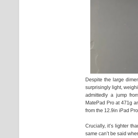
Despite the large dimen
surprisingly light, weigh
admittedly a jump fro
MatePad Pro at 471g and
from the 12.9in iPad Pro
Crucially, it’s lighter 
same can’t be said whe