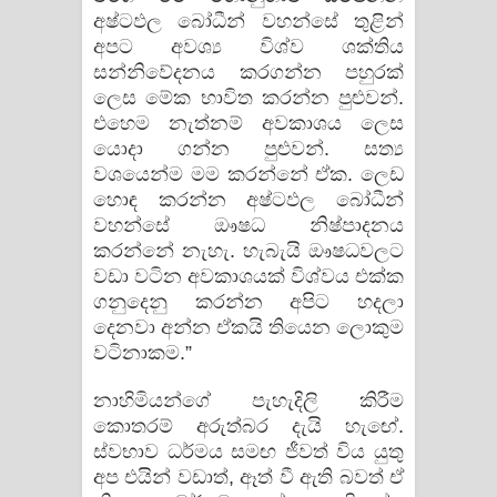
අෂ්ටඵල බෝධීන් වහන්සේ තුළින්
අපට අවශ්‍ය විශ්ව ශක්‌තිය
සන්නිවේදනය කරගන්න පහුරක්‌
ලෙස මේක භාවිත කරන්න පුළුවන්.
එහෙම නැත්නම් අවකාශය ලෙස
යොදා ගන්න පුළුවන්. සත්‍ය
වශයෙන්ම මම කරන්නේ ඒක. ලෙඩ
හොඳ කරන්න අෂ්ටඵල බෝධීන්
වහන්සේ ඖෂධ නිෂ්පාදනය
කරන්නේ නැහැ. හැබැයි ඖෂධවලට
වඩා වටින අවකාශයක්‌ විශ්වය එක්‌ක
ගනුදෙනු කරන්න අපිට හදලා
දෙනවා අන්න ඒකයි තියෙන ලොකුම
වටිනාකම.”
නාහිමියන්ගේ පැහැදිලි කිරීම
කොතරම් අරුත්බර දැයි හැඟේ.
ස්‌වභාව ධර්මය සමඟ ජීවත් විය යුතු
අප එයින් වඩාත්, ඈත් වී ඇති බවත් ඒ