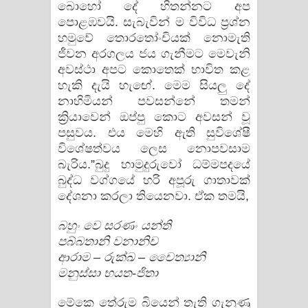
බොහෝ දේ හිතන්නට අප
පොළඹවයි. සැබැවින් ම විවිධ ප්‍රශ්න
හමුවේ තොරතෝංචියක්‌ නොමැති
ජීවන අරගලය ජය ගැනීමට මෙවැනි
අවස්‌ථා අපට කොතෙක්‌ භාවිත කළ
හැකි දැයි හැඟේ. මෙම සියලු දේ
නාහිමියන් පවසන්නේ තමන්
ක්‍රියාවෙන් ඔප්පු කොට අවසන් වූ
පසුවය. එය මෙහි ඇති සුවිශේෂී
විශේෂත්වය ලෙස නොපවසාම
බැරිය.”බුදු හාමුදුරුවෝ ධම්මපදයේ
බුද්ධ වග්ගයේ හරි අපූරු ගාතාවක්‌
දේශනා කරලා තියෙනවා. ඒක තමයි,
බහුං වෙ සරණං යන්ති
පබ්බතානි වනානිච
ආරාම – රුක්‌ඛ – චෛත්‍යානි
මනුස්‌සා භයත-ජිතා
මේකෙ තේරුම බියෙන් තැති ගැනුණු