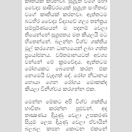
කෘතියක්‌ කරනවා. සුශ්‍රැත වගේ මහා
වෛද්‍ය සෘෂිවරයෙක්‌ සුශ්‍රැත සංහිතාව
වගේ කෘතියක්‌ කරනවා. ඇත්තටම
බටහිර වෛද්‍ය විද්‍යාවේ ශල්‍ය තන්ත්‍රය
සම්පූර්ණයෙන් ම පදනම් වෙලා
තියෙන්නේ සුශ්‍රපතය මත කියලයි මට
හිතෙන්නේ. බලන්න විශ්ව ශක්‌තිය
මුල් කරගෙන ධාන්‍යයෙන් ලබා ගත්ත
ප්‍රයෝජනය. වර්තමානයටත් අවශ්‍ය
වන්නේ මේ ක්‍රමවේදය. ඇත්තටම
රෝගයකට බෙහෙත් කරන එක
නෙමෙයි වැදගත් දේ. රෝග නිධානය
හොයා ගෙන රෝගය මොකක්‌ද
කියලා විනිශ්චය කරගන්න එක.
මෙන්න මේකට අපි විශ්ව ශක්‌තිය
භාවිතා කරන්න පුළුවන්. අද
තාක්‍ෂණය දියුණු වෙලා උපකරණ
සියුම් ලෙස දියුණු වෙලා ඒවායින්
බලබල කපන කොටන එකනේ