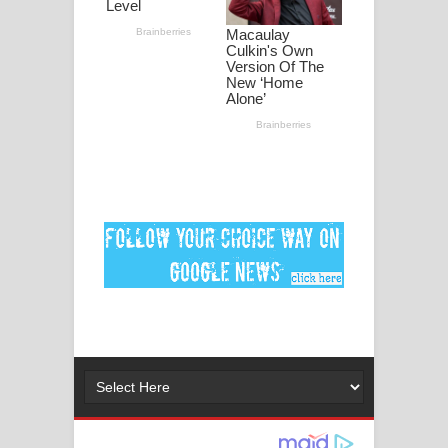
ගීතයේ පද පෙළ
Niwuna Numba Hinda Song Lyrics -
නිවුනා නුඹ හින්දා ගීතයේ පද පෙළ
Numba Dun Aadare Song Lyrics - නුඹ
දුන් ආදරේ ගීතයේ පද පෙළ
Liyamuda Dan Anagathe Song Lyrics
- ලියමුද දැන් අනාගතේ ගීතයේ පද පෙළ
Doni Song Lyrics - දෝණි ගීතයේ පද
පෙළ
Benthara Palame Song Lyrics -