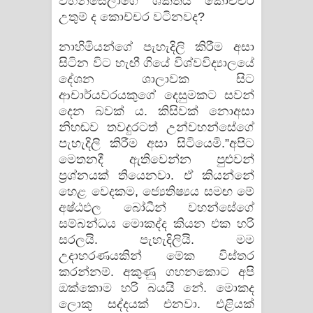
වහන්සේලාගේ ශක්‌තිය කොච්චර
උතුම් ද කොච්චර වටිනවද?
නාහිමියන්ගේ පැහැදිලි කිරීම අසා
සිටින විට හැඟී ගියේ විශ්වවිද්‍යාලයේ
දේශන ශාලාවක සිට
ආචාර්යවරයකුගේ දෙසුමකට සවන්
දෙන බවක්‌ ය. කිසිවක්‌ නොඅසා
නිහඬව තවදුරටත් උන්වහන්සේගේ
පැහැදිලි කිරීම අසා සිටියෙමි.”අපිට
මෙතනදී ඇතිවෙන්න පුළුවන්
ප්‍රශ්නයක්‌ තියෙනවා. ඒ කියන්නේ
හෙළ වෙදකම, ජ්‍යෙතිෂ්‍යය සමඟ මේ
අෂ්ඨඵල බෝධීන් වහන්සේගේ
සම්බන්ධය මොකද්ද කියන එක හරි
සරලයි. පැහැදිලියි. මම
උදාහරණයකින් මේක විස්‌තර
කරන්නම්. අකුණු ගහනකොට අපි
ඔක්‌කොම හරි බයයි නේ. මොකද
ලොකු සද්දයක්‌ එනවා. එළියක්‌