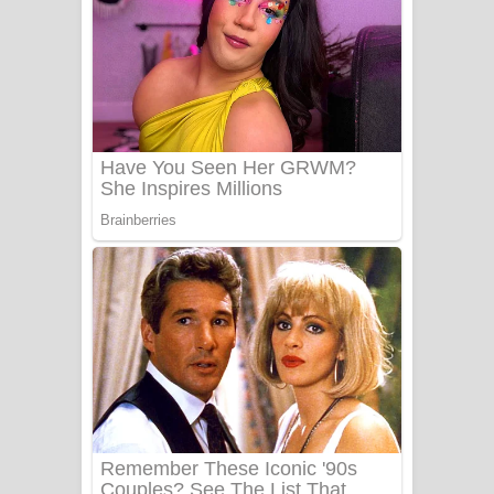
PATHINIYE Song Lyrics - පතිනියනේ
ගීතයේ පද පෙළ
Sorry Sir Song Lyrics - සොරි සර්
ගීතයේ පද පෙළ
Mathaka Aluthin Liyanna Song Lyrics
- මතක අලුතින් ලියන්න ගීතයේ පද පෙළ
Sandak Awith Song Lyrics - සඳක් ඇවිත්
ගීතයේ පද පෙළ
Swetha Sande Song Lyrics - ශ්වේත
සඳේ ගීතයේ පද පෙළ