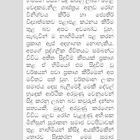
හිමියන් විසින් සිදු කරනු ලබන හෙළ
වෙදකම,නිල ශාස්‌ත්‍රය අනුව රෝග
විනිශ්චය කිරීම හා ජ්‍යෙතිර්
විද්‍යාත්මකව පළාපළ කථනය කිරීම
තුළ බව අපට අවබෝධ වූහ.
සැබැවින් ම නාහිමියන් පළ කරන
ප්‍රකාශ ඇස්‌ අදහාගත නොහැකිය.
අපගේ පුද්ගලික ජීවිතයට සම්බන්ධ
විවිධ අතීත සිදුවීම් කීපයක්‌ ප්‍රකාශ
කළ ඒ හිමියෝ එම සිදුවීම් වූ
වර්ෂයන් පවා ප්‍රකාශ කිරීමෙන් අප
මවිතට පත් වූහ. වර්තමාන ලංකා
සමාජය දෙස බැලීමේදී මෙකී දේවල්
හුදෙක්‌ ආර්ථික අරමුණු වෙනුවෙන්
සිදු කරනු ලබන බව කවුරුත් දන්නා
සත්‍යයකි. මුදල් අරමුණු කරගෙන
විවිධ ලෙඩ රෝග වැළඳුණු අහිංසක
මිනිසුන් සූරාකන සමාජ වටපිටාවක්‌
තුළ නාහිමියන් කිසිදු අයකිරීමකින්
තොරව සිදුකරන මෙම සමාජ