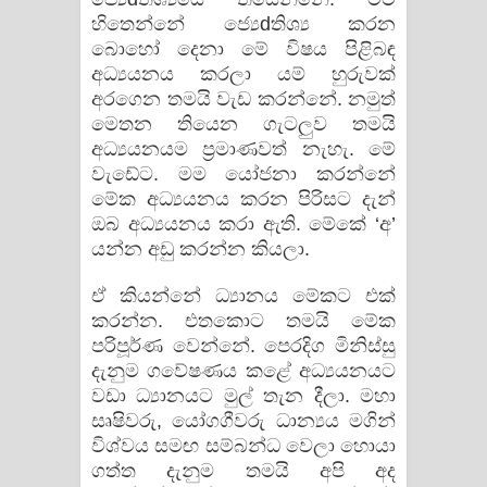
හිතෙන්නේ ජ්‍යෙdතිශ්‍ය කරන
බොහෝ දෙනා මේ විෂය පිළිබඳ
අධ්‍යයනය කරලා යම් හුරුවක්‌
අරගෙන තමයි වැඩ කරන්නේ. නමුත්
මෙතන තියෙන ගැටලුව තමයි
අධ්‍යයනයම ප්‍රමාණවත් නැහැ. මේ
වැඩේට. මම යෝජනා කරන්නේ
මේක අධ්‍යයනය කරන පිරිසට දැන්
ඔබ අධ්‍යයනය කරා ඇති. මේකේ ‘අ’
යන්න අඩු කරන්න කියලා.
ඒ කියන්නේ ධ්‍යානය මේකට එක්‌
කරන්න. එතකොට තමයි මේක
පරිපූර්ණ වෙන්නේ. පෙරදිග මිනිස්‌සු
දැනුම ගවේෂණය කළේ අධ්‍යයනයට
වඩා ධ්‍යානයට මුල් තැන දීලා. මහා
සෘෂිවරු, යෝගගීවරු ධාන්‍යය මගින්
විශ්වය සමඟ සම්බන්ධ වෙලා හොයා
ගත්ත දැනුම තමයි අපි අද