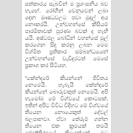
සත්කාරය සැබවින් ම ප්‍රශංසනීය බව
හැඟේ. රෝගීන් වෙනුවෙන් ලබා
දෙන ඖෂධවලට පවා මුදල් අය
නොකරයි. උන්වහන්සේ කිසියම්
පාරමිතාවක්‌ පුරණා බවක්‌ ද හැඟී
යයි. අෂ්ටඵල බෝධීන් වහන්සේ මුල්
කරගෙන සිදු කරනු ලබන මෙම
විශ්මිත ප්‍රතිකාර සම්බන්ධයෙන්
උන්වහන්සේ වැඩිදුරටත් මෙසේ
ප්‍රකාශ කර සිටියහ.
“කේන්දරේ කියන්නේ ජීවිතය
නෙමෙයි. හැබැයි කේන්දරේ
කියන්නේ බොරුවකුත් නෙමෙයි. අපි
හැමෝම මේ විශ්වයේ කොටසක්‌.
ඉතින් අපිට විවිධ විදිහට මේ විශ්වයේ
තියෙන නොයෙකුත් දේවල්
බලපානවා. ඒවා තේරුම් ගන්න
තියෙන එක ක්‍රමයක්‌ තමයි
ජ්‍යෙdතිශ්‍යයේ තියෙන්නේ. මට