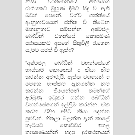
නිසා වර්තමානයේ අභියෝග
රාශියකට මුහුණ දීමට සිදු වී ඇති
බවත් පෙනේ. විශ්ව ශක්‌තියේ
ආනුභාවයෙන් ජනිත වී තිබෙන
මහානුභාව සම්පන්න අෂ්ටඵල
බෝධීන් වහන්සේ කොපමණ
පරාසයකට අපගේ සිතුවිලි රැගෙන
යැමට සමත් වී ඇත්ද?
“අෂ්ටඵල බෝධීන් වහන්සේගේ
හාස්‌කම් කොතෙක්‌ ද කියා නිම
කරන්න අමාරුයි. ඇත්ත වශයෙන් ම
මේකෙ හාස්‌කම් දැනගන්න නම්
කරන්න තියෙන්නේ තමන්ගේ
අරමුණු ඉටුකර ගන්න බෝධීන්
වහන්සේගෙන් ඉල්ලීම් කරන්න. ඒක
කරන විදිහ අපිට කියා දෙන්න
පුළුවන්. හිතලා බලන්න දැන් කාලේ
හැටියට කොච්චර ඉහළ
තාක්‍ෂණයකින් හදපු දුරකථනයක්‌