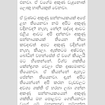
එනවා. ඒ වගේම අකුණ වැදුනොත්
ලොකු හානියකුත් වෙනවා.
ඒ වුණාට අකුණු සන්නායකයක්‌ අපේ
ළඟ තියෙනවා නම් අපිට අකුණු
වදිනවද? නැහැ නේද? සද්දෙ ආවට
එළිය ආවට අපි දන්නවා අකුණු
සන්නායකයක්‌ තියෙන නිසා
කවදාවත් අපට අකුණු වදින්නේ
නැහැ කියලා. ඇත්තටම අෂ්ටඵල
බෝධීන් වහන්සේත් ඒ වගේ කියලයි
මට හිතෙන්නේ. විශ්ව ශක්‌තිය
කේන්ද්‍රගත වෙලා ඒක දෘෂ්‍යමානව
තියෙනවා. ඒ කියන්නේ ඇහැට
පේන්න තියෙනවා. දැන් අපිට
තියෙන්නේ අපි කරන වැඩවලට
අවශ්‍ය ශක්‌ති ඒ හරහා ලබා ගන්න
අකණු සන්නායකයෙන් අකුණු
ශක්‌තිය මහ පොළවට ගෙනියනවා
වගේ මේ මහානුභාව සම්පන්න