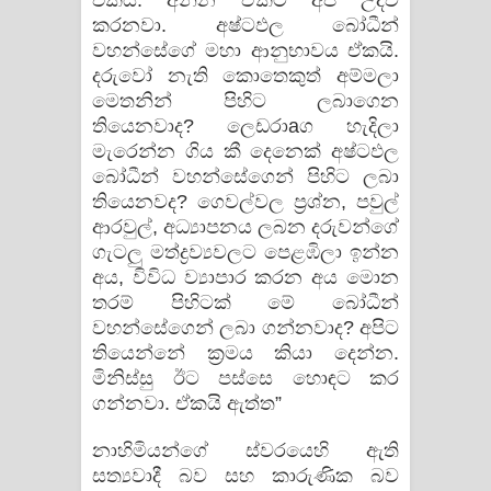
එකයි. අන්න ඒකට අපි උදව්
කරනවා. අෂ්ටඵල බෝධීන්
වහන්සේගේ මහා ආනුභාවය ඒකයි.
දරුවෝ නැති කොතෙකුත් අම්මලා
මෙතනින් පිහිට ලබාගෙන
තියෙනවාද? ලෙඩරාaග හැදිලා
මැරෙන්න ගිය කී දෙනෙක්‌ අෂ්ටඵල
බෝධීන් වහන්සේගෙන් පිහිට ලබා
තියෙනවද? ගෙවල්වල ප්‍රශ්න, පවුල්
ආරවුල්, අධ්‍යාපනය ලබන දරුවන්ගේ
ගැටලු මත්ද්‍රව්‍යවලට පෙළඹිලා ඉන්න
අය, විවිධ ව්‍යාපාර කරන අය මොන
තරම් පිහිටක්‌ මේ බෝධීන්
වහන්සේගෙන් ලබා ගන්නවාද? අපිට
තියෙන්නේ ක්‍රමය කියා දෙන්න.
මිනිස්‌සු ඊට පස්‌සෙ හොඳට කර
ගන්නවා. ඒකයි ඇත්ත”
නාහිමියන්ගේ ස්‌වරයෙහි ඇති
සත්‍යවාදී බව සහ කාරුණික බව