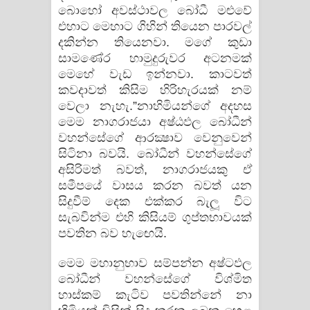
බොහෝ අවස්‌ථාවල බෝධී මළුවේ
එහාට මෙහාට ගිහින් තියෙන පාරවල්
දකින්න තියෙනවා. මගේ කුඩා
සාමණේර හාමුදුරුවර අටනමක්‌
මෙහේ වැඩ ඉන්නවා. කාටවත්
කවදාවත් කිසිම හිරිහැරයක්‌ නම්
වෙලා නැහැ.”නාහිමියන්ගේ අදහස
මෙම නාගරාජයා අෂ්ඨඵල බෝධීන්
වහන්සේගේ ආරක්‍ෂාව වෙනුවෙන්
සිටිනා බවයි. බෝධීන් වහන්සේගේ
අසිරිමත් බවත්, නාගරාජයකු ඒ
සමීපයේ වාසය කරන බවත් යන
සිදුවීම් දෙක එක්‌කර බැලූ විට
සැබවින්ම එහි කිසියම් ගුප්තභාවයක්‌
පවතින බව හැඟෙයි.
මෙම මහානුභාව සම්පන්න අෂ්ටඵල
බෝධීන් වහන්සේගේ විශ්මිත
හාස්‌කම් කැටිව පවතින්නේ නා