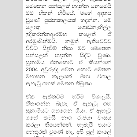
මෙතෙන පන්සලක්‌ හදන්න නෙමෙයි
මම හිතන් හිටියේ. මගේ අදහස
වුණේ පුස්‌තකාලයක්‌ හදන්න. මේ
ලොකු ගොඩනැඟිල්ල
ඉදිකරන්නආරම්භ කළෙත් ඒ
අරමුණින්මයි. නමුත් ඇතිවෙච්ච
විවිධ සිදුවීම් නිසා මට මෙතෙන
පන්සලක්‌ හදන්න සිද්ධ වුණා.
සුනාමිය එනකොට ඒ කියන්නේ
2004 අවුරුද්ද වෙන කොට මෙතන
මහාඝන කැලයක්‌. මහා විශාල
ඇහැටු ගහක්‌ මෙතන තිබුණා.
ඒක ඇත්තටම හරිම විශාලයි.
හිතාගන්න බැහැ ඒ ඇහැටු ගහ
සුනාමියට ගහගෙන ගියා. ඒ ඇහැටු
ගහේ තමයි නාග රාජයා වාසය
කරලා තියෙන්නේ. හැබැයි එයාට
අනතුරක්‌ වුණේ නෑ. අපි මුල් කාලේ