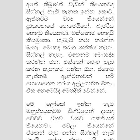
අතේ තිබුණත් වැඩක්‌ තියෙනවද
සිග්නල් නැති තැනක ඉන්න කොට.
ඇත්තටම වරද තියෙන්නේ
දුරකථනයේ නෙමෙයිනේ. බැටරිය
හොඳට තියෙනවා. ඔක්‌කොම හොඳයි
කියමුකො. හැබැයි කථා කරන්න
බැහැ. මොකද තරංග ශක්‌තිය නැහැ.
සිග්නල් නැහැ. එහෙනම් මොකද්ද
කරන්න ඕන. එක්‌කෝ තරංග වැඩ
කරන තැනකට යන්න ඕන. එහෙම
නැත්නම් ඇන්ටනාවක්‌ හරි
හොයාගෙන තරංග අල්ලගන්න ඕනෑ.
ඒක නෙමෙයිද මෙතදීත් වෙන්නේ.
මේ ලෝකේ ඉන්න හැම
මනුස්‌සයකුටම විශ්වයෙන් දායාද
වෙච්ච විභව විශ්ව ශක්‌තියක්‌
තියෙනවා. වෙලා තියෙන්නේ
ඒකෙන් වැඩ ගන්න සිග්නල් නැති