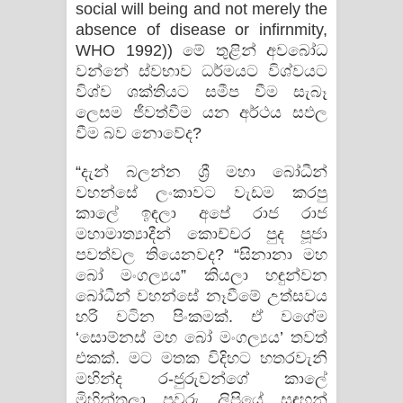
social will being and not merely the
absence of disease or infirnmity,
WHO 1992)) මේ තුළින් අවබෝධ
වන්නේ ස්‌වභාව ධර්මයට විශ්වයට
විශ්ව ශක්‌තියට සමීප වීම සැබෑ
ලෙසම ජීවත්වීම යන අර්ථය සඵල
වීම බව නොවේද?
“දැන් බලන්න ශ්‍රී මහා බෝධීන්
වහන්සේ ලංකාවට වැඩම කරපු
කාලේ ඉඳලා අපේ රාජ රාජ
මහාමාත්‍යාදීන් කොච්චර පුද පූජා
පවත්වල තියෙනවද? “සිනානා මහ
බෝ මංගල්‍යය” කියලා හඳුන්වන
බෝධීන් වහන්සේ නෑවීමේ උත්සවය
හරි වටින පිංකමක්‌. ඒ වගේම
‘සොම්නස්‌ මහ බෝ මංගල්‍යය’ තවත්
එකක්‌. මට මතක විදිහට හතරවැනි
මහින්ද ර-ජුරුවන්ගේ කාලේ
මිහින්තලා පුවරු ලිපියේ සඳහන්