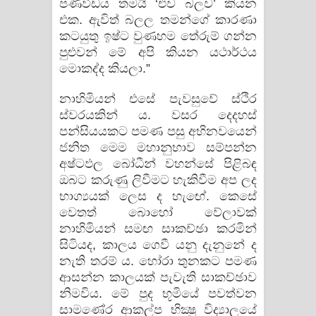
පණිවිඩය තමයි ‘එව බලව’ කියන
එක. ඇවිත් බලල තමන්ගේ කාරණා
කටයුතු ඉෂ්ට වුණහම තේරුම් ගන්න
පුළුවන් මේ අපි කියන යථාර්ථය
මොකද්ද කියලා.”
නාහිමියන් එසේ පැවසුවේ ස්‌ථිර
ස්‌වරයකින් ය. වසර දෙදහස්‌
පන්සියයකට පමණ පසු අභිනවයෙන්
ජනිත මෙම මහානුභාව සම්පන්න
අෂ්ටඵල බෝධීන් වහන්සේ පිළිබඳ
ඔබට කරුණු ලිවීමට හැකිවීම අප ලද
භාග්‍යයක්‌ ලෙස ද හැඟේ. කෙසේ
වෙතත් බොහෝ වේලාවක්‌
නාහිමියන් සමඟ සාකච්ඡා කරමින්
සිටියද, කාලය ගෙවී යනු දැනුනේ ද
නැති තරම් ය. හෝරා තුනකට පමණ
ආසන්න කාලයක්‌ පැවැති සාකච්ඡාව
නිමවිය. මේ පුද භූමියේ පවත්වන
සාමණේර ආකල්ප භික්‍ෂු විද්‍යාලයේ