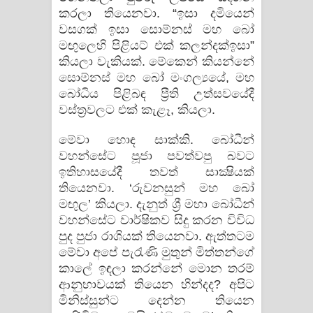
කරලා තියෙනවා. “ඉසා දමියෙන්
වසගක්‌ ඉසා සොම්නස්‌ මහ බෝ
මඟුලෙහි පිළියට්‌ එක්‌ කලන්දක්‌ඉසා”
කියලා වැකියක්‌. මේකෙන් කියන්නේ
සොම්නස්‌ මහ බෝ මංගල්‍යයේ, මහ
බෝධිය පිළිබඳ ප්‍රීති උත්සවයේදී
වස්‌ත්‍රවලට එක්‌ කැළෑ, කියලා.
මේවා හොඳ සාක්‌කි. බෝධීන්
වහන්සේට පූජා පවත්වපු බවට
ඉතිහාසයේදී තවත් සාක්‍ෂියක්‌
තියෙනවා. ‘රුවනසුන් මහ බෝ
මඟුල’ කියලා. දැනුත් ශ්‍රී මහා බෝධීන්
වහන්සේට වාර්ෂිකව සිදු කරන විවිධ
පුද පුජා රාශියක්‌ තියෙනවා. ඇත්තටම
මේවා අපේ පැරැණි මුතුන් මිත්තන්ගේ
කාලේ ඉඳලා කරන්නේ මොන තරම්
ආනුභාවයක්‌ තියෙන හින්දද? අපිට
මිනිස්‌සුන්ට දෙන්න තියෙන