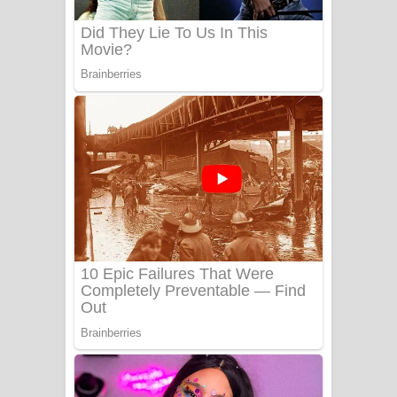
Ow Man Sosa Song Lyrics - ඔව් මං
සෝසා ගීතයේ පද පෙළ
Heavy Weight Song Lyrics
Aye Lanweela Song Lyrics - ආයේ
ලංවීලා ගීතයේ පද පෙළ
Ala purannata Song Lyrics - ආල
පුරන්නට ගීතයේ පද පෙළ
FEVER DREAM Lyrics - Alex Warren
BTS : Hooligan Lyrics
Apa Hamuwee Song Lyrics - අප හමුවී
ගීතයේ පද පෙළ