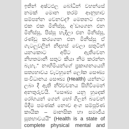
ඉතින් අෂ්ටඵල බෝධීන් වහන්සේ
නමක්‌ මොන තරම් ආනුභාව
සම්පන්න වෙනවද? මෙතනට එන
එක එක මිනිස්‌සු, අ`ඩාගෙන එන
මිනිස්‌සු, පිස්‌සු හැදිලා එන මිනිස්‌සු,
රණ්‌ඩු කරගෙන එන මිනිස්‌සු ඒ
ගැටලුවලින් නිදහස්‌ වෙලා සතුටින්
යනකොට අපිට ඇතිවෙන
නිහතමානී සතුට කියා නිම කරන්න
බැහැ.” නාහිමියන්ගේ ප්‍රකාශනයෙහි
සත්‍යභාවය වැටහුනේ ලෝක සෞඛ්‍ය
සංවිධානය සෞඛ්‍ය (Health) යන්නට
ලබා දී ඇති නිර්වචනය සිහිවීමෙන්
අනතුරුවයි. “සෞඛ්‍ය යනු හුදෙක්‌
රෝගයන් ගෙන් හෝ ගිලන් බවෙන්
මිදීම පමණක්‌ නොව අංග සම්පූර්ණ
කායික – මානසික හා සමාජීය
සුතභාවයයි” (Health is a state of
complete physical mental and