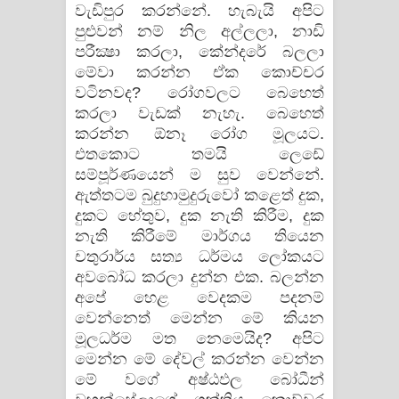
වැඩිපුර කරන්නේ. හැබැයි අපිට
පුළුවන් නම් නිල අල්ලලා, නාඩි
පරීක්‍ෂා කරලා, කේන්දරේ බලලා
මේවා කරන්න ඒක කොච්චර
වටිනවද? රෝගවලට බෙහෙත්
කරලා වැඩක්‌ නැහැ. බෙහෙත්
කරන්න ඕනෑ රෝග මූලයට.
එතකොට තමයි ලෙඩේ
සම්පූර්ණයෙන් ම සුව වෙන්නේ.
ඇත්තටම බුදුහාමුදුරුවෝ කළෙත් දුක,
දුකට හේතුව, දුක නැති කිරීම, දුක
නැති කිරීමේ මාර්ගය තියෙන
චතුරාර්ය සත්‍ය ධර්මය ලෝකයට
අවබෝධ කරලා දුන්න එක. බලන්න
අපේ හෙළ වෙදකම පදනම්
වෙන්නෙත් මෙන්න මේ කියන
මූලධර්ම මත නෙමෙයිද? අපිට
මෙන්න මේ දේවල් කරන්න වෙන්න
මේ වගේ අෂ්ඨඵල බෝධීන්