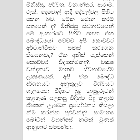
මිනිස්‌සු, පර්වත, වනාන්තර, ආරාම,
රුක්‌, දෙවොල් ආදී දේවල්වල පිහිට
පතන බව. මේක මොන තරම්
සත්‍යයක්‌ ද? මිනිස්‌සු ස්‌වභාවයෙන්
මේ ආකාරයට පිහිට පතන එක
බෞද්ධයෝ වෙච්ච අපි කොච්චර
අර්ථාන්විතව සකස්‌ කරගෙන
තියෙනවද? ඒක අනිත් පැත්තෙන්
කොච්චර විද්‍යාත්මකද?. වෘක්‍ෂ
වන්දනාව මානව ස්‌වභාවයේම
ලක්‍ෂණයක්‌. අපි ඒක බෞද්ධ
දර්ශනයට අනුකූලව විශ්වයට
ගැලපෙන විදිහට බුදු හාමුදුරුවන්
කළගුණ සලකපු විදිහට සිදු කළාම
ඒකෙන් ලැබෙන ප්‍රයෝජනය කියලා
නිම කරන්න පුළුවන්ද?. සාමාන්‍ය
බෝධීන් වහන්සේ නමක්‌ වුණත්
ආනුභාව සම්පන්න.