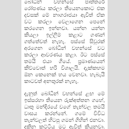
බෝධීන් වහන්සේ පාත්තරේ
රෝපණය කරලා තියෙනකොට එක
දවසක්‌ මේ නාගරාජයා ඇවිත් ඒක
වට කරලා වෙලාගෙන පෙනේ
කරගෙන ඉන්නවා. යන්න යන්න
කියලා ඉල්ලීම් කළාට ගණන්
ගත්තේවත් නැහැ. පස්‌සේ සිවුරක්‌
අරගෙන බෝධීන් වහන්සේ වට
කරලා ආවරණය කළා. ඊට පස්‌සේ
තමයි එයා ගියේ. ප්‍රමාණයෙන්
කිව්වොත් හරි විශාලයි. දැක්‌කහම
ඕන කෙනෙක්‌ භය වෙනවා. හැබැයි
කාටවත් අනතුරක්‌ නැහැ.
දැනුත් බෝධීන් වහන්සේ ළඟ මේ
ඉස්‌සරහා තියෙන රුක්‌අත්තන ගහේ,
ධාතු මන්දිරයේ වගේ තැන්වල තමයි
වාසය කරන්නේ. ගමේ විවිධ
තැන්වලත් හිටපු ගමන් ගිහින් එනවා.
දකින කට්‌ටිය මට ඇවිත් කියනවා.