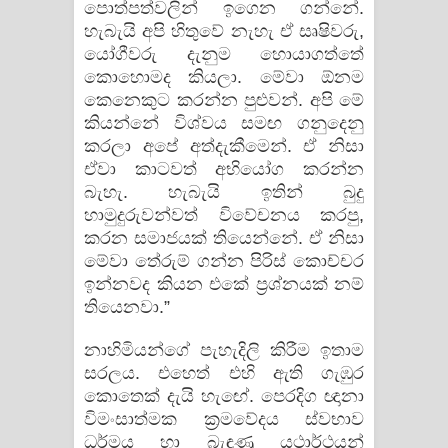
පොත්පත්වලින් ඉගෙන ගන්නේ.
හැබැයි අපි හිතුවේ නැහැ ඒ සෘෂිවරු,
යෝගීවරු දැනුම හොයාගත්තේ
කොහොමද කියලා. මේවා ඕනම
කෙනෙකුට කරන්න පුළුවන්. අපි මේ
කියන්නේ විශ්වය සමඟ ගනුදෙනු
කරලා අපේ අත්දැකීමෙන්. ඒ නිසා
ඒවා කාටවත් අභියෝග කරන්න
බැහැ. හැබැයි ඉතින් බුදු
හාමුදුරුවන්වත් විවේචනය කරපු,
කරන සමාජයක්‌ තියෙන්නේ. ඒ නිසා
මේවා තේරුම් ගන්න පිරිස්‌ කොච්චර
ඉන්නවද කියන එකේ ප්‍රශ්නයක්‌ නම්
තියෙනවා.”
නාහිමියන්ගේ පැහැදිලි කිරීම ඉතාම
සරලය. එහෙත් එහි ඇති ගැඹුර
කොතෙක්‌ දැයි හැඟේ. පෙරදිග ඥානා
විමංසාත්මක ක්‍රමවේදය ස්‌වභාව
ධර්මය හා බැඳුණු යථාර්ථයන්