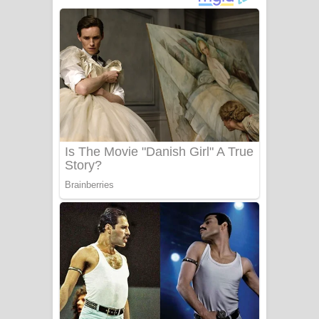
බෙන්තර පාලමේ ගීතයේ පද පෙළ
Sanda Babalena Song Lyrics - සඳ
බැබලෙන ගීතයේ පද පෙළ
Adare Wadi Nisa Song Lyrics - ආදරේ
වැඩි නිසා ගීතයේ පද පෙළ
UNUHUMA Song Lyrics - උණුහුම
ගීතයේ පද පෙළ
Katakara Song Lyrics - කටකාර ගීතයේ
පද පෙළ
Tharu Yaye Dilena Song Lyrics - තරු
යායේ දිලෙනා ගීතයේ පද පෙළ