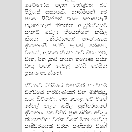
ගවේෂණය සඳහා හේතුවන බව
පිළිගත් සත්‍යයකි. නාහිමියන් මේ
පවසා සිටින්නේ එයම නොවේදැයි
හැඟේ.”දැන් හිතන්න ආයුර්වේදයට
පදනම් වෙලා තියෙන්නේ කපිල
කියන මුනිවරයාගේ සාංෙඛ්‍යය
දර්ශනයයි. පඨවි, ආපෝ, තේජෝ,
වායෝ, ආකාශ කියන පංච මහා භූත,
වාත, පිත ,කඵ කියන ත්‍රිදොaෂ සප්ත
ධාතු වගේ දේවල් තමයි මෙයින්
ප්‍රකාශ වෙන්නේ.
ස්‌වභාව ධර්මයේ එහෙමත් නැතිනම්
විශ්වයේ නිර්මාණයක්‌ වන මිනිස්‌සු,
සතා සිව්පාවා, ගහ කොළ මේ වගේ
දේවල් වලට කපිල මුනිවරයාගේ
දර්ශනය කොච්චර ප්‍රායෝගික වෙලා
තියෙනවද? චරක වගේ මහා වෛද්‍ය
සෘෂිවරයෙක්‌ චරක සංහිතාව වගේ