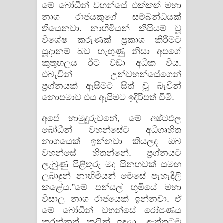
මේ බෝධීන් වහන්සේ එක්‌කත් මහා
ගීතයේ පද පෙළ
නාග රාජයකුගේ සම්බන්ධයක්‌
තියෙනවා. නාහිමියන් කිසියම් වූ
විශේෂ කරුණක්‌ ප්‍රකාශ කිරීමට
සූදානම් බව හැඟුණු නිසා අපගේ
කුතුහලය ඊට වඩා අධික විය.
එබැවින් උන්වහන්සේගෙන්
ප්‍රශ්නයක්‌ ඇසීමට සිත් වූ බැවින්
නොපමාව එය ඇසීමට ඉදිරිපත් වීමි.
අපේ හාමුදුරුවනේ, මේ අෂ්ටඵල
බෝධීන් වහන්සේට අධිගෘහිත
නාගයෙක්‌ ඉන්නවා කියලද ඔබ
වහන්සේ හිතන්නේ. ප්‍රශ්නයට
ලැබුණු පිළිතුරු මද සිනහවක්‌ සමඟ
ලබාදුන් නාහිමියන් මෙසේ පැහැදිලි
කළේය.”මේ පන්සල් භූමියේ මහා
විසාල නාග රාජයෙක්‌ ඉන්නවා. ඒ
මේ බෝධීන් වහන්සේ රෝපණය
කරන්නත් කලින් ඉඳලා. ඇත්තටම