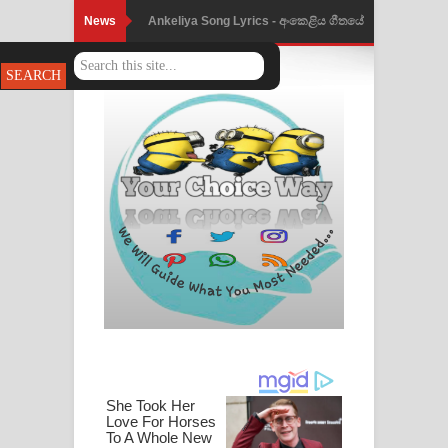
News
Ankeliya Song Lyrics - අංකෙළිය ගීතයේ
පද පෙළ
DEAR GOD Song Lyrics - ඩියර් ගෝඩ්
ගීතයේ පද පෙළ
MANAMALA KATHA Song Lyrics -
මනමාල කතා ගීතයේ පද පෙළ
Dai Dai Lyrics - Shakira, Burna Boy |
2026 football world cup song lyrics
Lassana Amma Song Lyrics - ලස්සන
අම්මා ගීතයේ පද පෙළ
Gemak Deela Song Lyrics - ගේමක් දීලා