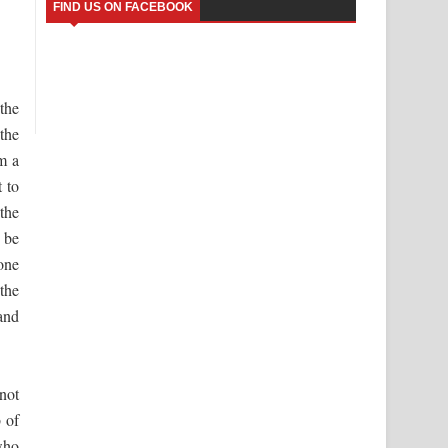
FIND US ON FACEBOOK
the
the
m a
 to
the
 be
one
the
and
not
 of
who