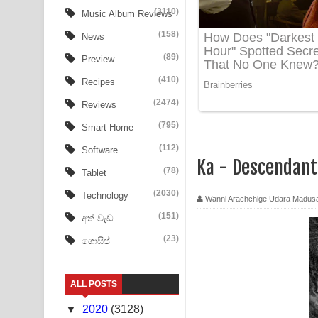
Ow Man Sosa Song Lyrics - ඔව් මං සෝසා ගීතයේ ප
(3110)
Music Album Reviews
(158)
Heavy Weight Song Lyrics
News
(89)
Preview
Aye Lanweela Song Lyrics - ආයේ ලංවීලා ගීතයේ පද
(410)
Recipes
Ala purannata Song Lyrics - ආල පුරන්නට ගීතයේ ප
(2474)
Reviews
FEVER DREAM Lyrics - Alex Warren
(795)
Smart Home
(112)
Software
BTS : Hooligan Lyrics
Ka - Descendant
(78)
Tablet
Apa Hamuwee Song Lyrics - අප හමුවී ගීතයේ පද ප
(2030)
Technology
Wanni Arachchige Udara Madus
PATHINIYE Song Lyrics - පතිනියනේ ගීතයේ පද පෙළ
(151)
අත් වැඩ
(23)
ගොසිප්
Sorry Sir Song Lyrics - සොරි සර් ගීතයේ පද පෙළ
Mathaka Aluthin Liyanna Song Lyrics - මතක අලුති
ALL POSTS
Sandak Awith Song Lyrics - සඳක් ඇවිත් ගීතයේ පද 
▼
2020
(3128)