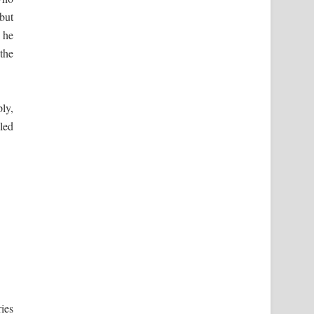
but
” he
the
ly,
led
ies