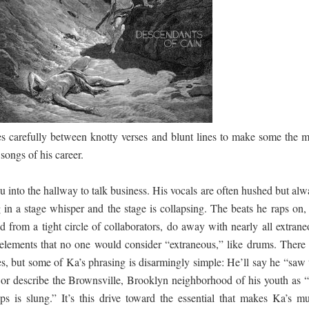
 පෙළ
ද පෙළ
 carefully between knotty verses and blunt lines to make some the m
songs of his career.
ou into the hallway to talk business. His vocals are often hushed but al
ද පෙළ
g in a stage whisper and the stage is collapsing. The beats he raps on,
 from a tight circle of collaborators, do away with nearly all extrane
lements that no one would consider “extraneous,” like drums. There 
ද පෙළ
es, but some of Ka’s phrasing is disarmingly simple: He’ll say he “saw 
 or describe the Brownsville, Brooklyn neighborhood of his youth as “
ps is slung.” It’s this drive toward the essential that makes Ka’s mu
 පද පෙළ