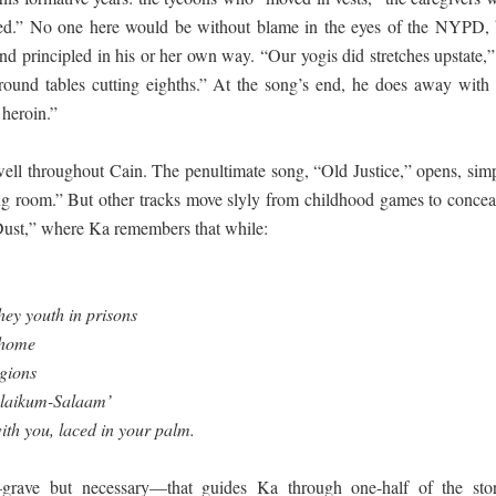
ded.” No one here would be without blame in the eyes of the NYPD, 
nd principled in his or her own way. “Our yogis did stretches upstate,
 round tables cutting eighths.” At the song’s end, he does away with 
 heroin.”
ell throughout Cain. The penultimate song, “Old Justice,” opens, simp
ing room.” But other tracks move slyly from childhood games to concea
ust,” where Ka remembers that while:
hey youth in prisons
 home
igions
Alaikum-Salaam’
ith you, laced in your palm.
—grave but necessary—that guides Ka through one-half of the stor