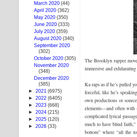
March 2020
(44)
Swetha Sande Song Lyrics - ශ්වේත සඳේ ගීතයේ පද
April 2020
(362)
May 2020
(350)
Ma Igili Giya Lyrics - මා ඉගිලී ගියා ගීතයේ පද පෙළ
June 2020
(333)
July 2020
(359)
Ras Balan Song Lyrics - රැස් බලන් ගීතයේ පද පෙළ
August 2020
(340)
September 2020
Hoda sihiyen Song Lyrics - හොද සිහියෙන් ගීතයේ ප
(302)
October 2020
Awanken Song Lyrics - අවංකෙන් ගීතයේ පද පෙළ
(305)
The Brooklyn rapper moves
November 2020
immersive and exhilarating 
(348)
Pa Sina Song Lyrics - පෑ සිනා ගීතයේ පද පෙළ
December 2020
Ka raps as if he’s pulled y
(385)
Pemwanthiye Song Lyrics - පෙම්වන්තියේ ගීතයේ ප
►
2021
(6975)
forceful, like he’s speakin
Manobhawa Song Lyrics - මනෝභව ගීතයේ පද පෙළ
►
2022
(6405)
own productions or sourced
►
2023
(668)
elements—and often with e
Akahe Indala Song Lyrics - ආකාහේ ඉඳලා ගීතයේ ප
►
2024
(215)
complicated lyrical passag
►
2025
(120)
Raawaya Song Lyrics - රාවය ගීතයේ පද පෙළ
much to have blind faith,”
►
2026
(33)
bottom” where “all the to
Saddeta Denna Song Lyrics - සද්දෙට දෙන්න ගීතයේ