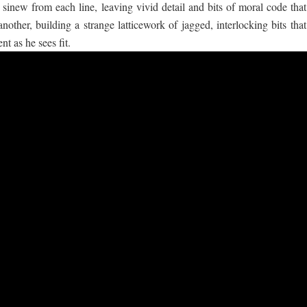
 sinew from each line, leaving vivid detail and bits of moral code that
nother, building a strange latticework of jagged, interlocking bits tha
nt as he sees fit.
 ගීතයේ පද පෙළ
යේ පද පෙළ