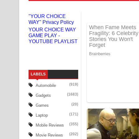
Niwuna Numba Hinda Song Lyrics - නිවුනා නුඹ හින
"YOUR CHOICE
WAY" Privacy Policy
Numba Dun Aadare Song Lyrics - නුඹ දුන් ආදරේ ග
YOUR CHOICE WAY
GAME PLAY -
Liyamuda Dan Anagathe Song Lyrics - ලියමුද දැන
YOUTUBE PLAYLIST
Doni Song Lyrics - දෝණි ගීතයේ පද පෙළ
Benthara Palame Song Lyrics - බෙන්තර පාලමේ ගී
LABELS
Sanda Babalena Song Lyrics - සඳ බැබලෙන ගීතයේ
(919)
Automobile
Adare Wadi Nisa Song Lyrics - ආදරේ වැඩි නිසා ගී
(1683)
Gadgets
UNUHUMA Song Lyrics - උණුහුම ගීතයේ පද පෙළ
(20)
Games
(171)
Laptop
Katakara Song Lyrics - කටකාර ගීතයේ පද පෙළ
(355)
Mobile Reviews
Tharu Yaye Dilena Song Lyrics - තරු යායේ දිලෙනා
(202)
Movie Reviews