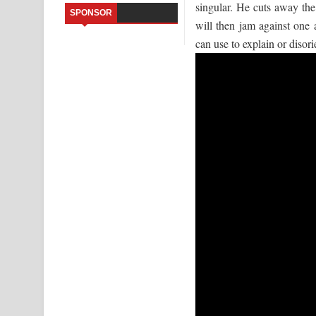
singular. He cuts away the
SPONSOR
will then jam against one a
Kaalaya Song Lyrics - කාලය ගීතයේ පද පෙළ
can use to explain or disorie
Aramuna Song Lyrics - අරමුණ ගීතයේ පද පෙළ
Sandata Duka Hithila Song Lyrics - සඳට දුක හිතිලා
Sihina Song Lyrics - සිහින ගීතයේ පද පෙළ
Father Song Lyrics - ෆාදර් ගීතයේ පද පෙළ
Dannawada Mawa Song Lyrics - දන්නවාද මාව ගීත
NEENA Song Lyrics - නීනා ගීතයේ පද පෙළ