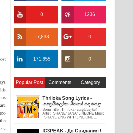
0
1236
17,833
0
ost
171,655
0
ways
Popular Post
Comments
Category
 his
ous
Thriloka Song Lyrics -
ත්‍රෛයිලෝක ගීතයේ පද පෙළ
are
Song Title : Thriloka (ත්‍රෛයිලෝක)
too
Artist : SHANE/ JANA/ LINEONE Music
: SHANE ZING WITH LINE ONE ...
the
sic
IC3PEAK - До Свидания /