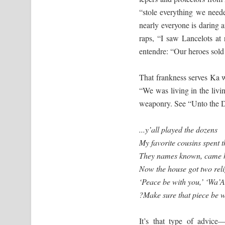
“stole everything we nee
nearly everyone is daring a
raps, “I saw Lancelots at
entendre: “Our heroes sold
That frankness serves Ka w
“We was living in the liv
weaponry. See “Unto the D
...y’all played the dozens
My favorite cousins spent t
They names known, came
Now the house got two rel
‘Peace be with you,’ ‘Wa’
?Make sure that piece be w
It’s that type of advice