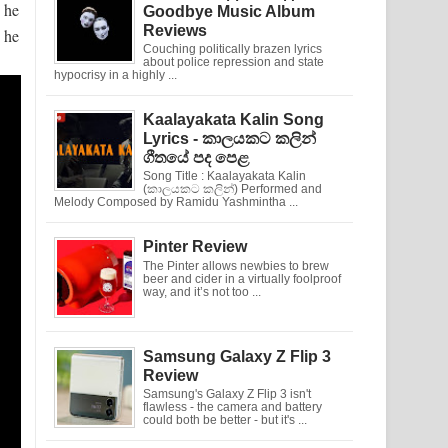
 he
Goodbye Music Album
Reviews
t he
Couching politically brazen lyrics
about police repression and state
hypocrisy in a highly ...
Kaalayakata Kalin Song
Lyrics - කාලයකට කලින්
ගීතයේ පද පෙළ
Song Title : Kaalayakata Kalin
(කාලයකට කලින්) Performed and
Melody Composed by Ramidu Yashmintha ...
Pinter Review
The Pinter allows newbies to brew
beer and cider in a virtually foolproof
way, and it’s not too ...
Samsung Galaxy Z Flip 3
Review
Samsung's Galaxy Z Flip 3 isn't
flawless - the camera and battery
could both be better - but it's ...