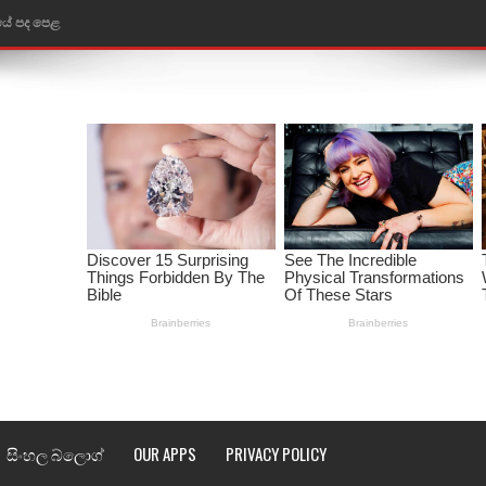
තයේ පද පෙළ
 පද පෙළ
ළ
රේ ගීතයේ පද පෙළ
ෙළ
ළ
තයේ පද පෙළ
l world cup song lyrics
 පද පෙළ
සිංහල බ්ලොග්
OUR APPS
PRIVACY POLICY
පෙළ