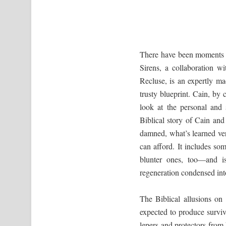
There have been moments w
Sirens, a collaboration 
Recluse, is an expertly ma
trusty blueprint. Cain, by
look at the personal and 
Biblical story of Cain and
damned, what’s learned ve
can afford. It includes so
blunter ones, too—and is
regeneration condensed int
The Biblical allusions o
expected to produce surviv
lepers and protectors from