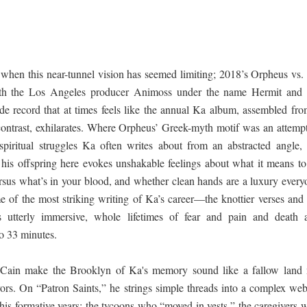
hen this near-tunnel vision has seemed limiting; 2018’s Orpheus vs. 
with the Los Angeles producer Animoss under the name Hermit and 
de record that at times feels like the annual Ka album, assembled fro
 contrast, exhilarates. Where Orpheus’ Greek-myth motif was an attempt
spiritual struggles Ka often writes about from an abstracted angle, 
 his offspring here evokes unshakable feelings about what it means to
rsus what’s in your blood, and whether clean hands are a luxury every
me of the most striking writing of Ka’s career—the knottier verses and 
 utterly immersive, whole lifetimes of fear and pain and death 
o 33 minutes.
n Cain make the Brooklyn of Ka's memory sound like a fallow land 
ors. On “Patron Saints,” he strings simple threads into a complex web
 his formative years: the tycoons who “moved in vests,” the caregivers 