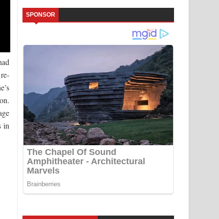
SPONSOR
had
re-
e’s
on.
age
s in