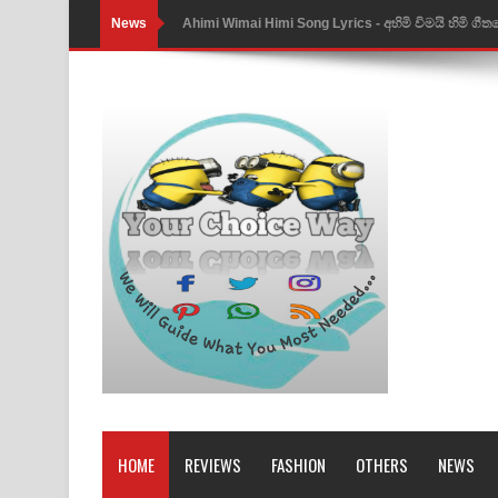
News
Ahimi Wimai Himi Song Lyrics - අහිමි විමයි හිමි ගී
Mathaka Parana Song Lyrics - මතක පාරනා ගීතයේ
Nimnadhen Song Lyrics - නිම්නාදෙන් ගීතයේ පද පෙ
Obamai Mage Adare Song Lyrics - ඔබමයි මගේ ආද
Pansal Gihin Song Lyrics - පන්සල් ගිහිං ගීතයේ පද ප
Ankeliya Song Lyrics - අංකෙළිය ගීතයේ පද පෙළ
DEAR GOD Song Lyrics - ඩියර් ගෝඩ් ගීතයේ පද පෙ
MANAMALA KATHA Song Lyrics - මනමාල කතා ගී
Dai Dai Lyrics - Shakira, Burna Boy | 2026 footbal
Lassana Amma Song Lyrics - ලස්සන අම්මා ගීතයේ
HOME
REVIEWS
FASHION
OTHERS
NEWS
Gemak Deela Song Lyrics - ගේමක් දීලා ගීතයේ පද 