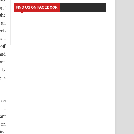
ng”
FIND US ON FACEBOOK
the
 an
orts
s a
off
 and
hen
ffy
y a
nce
s a
ant
 on
uted