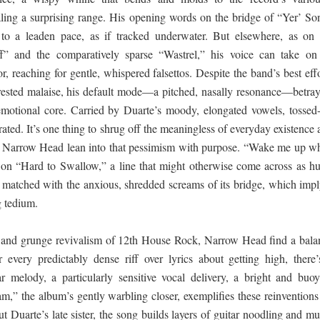
ing a surprising range. His opening words on the bridge of “Yer’ So
 to a leaden pace, as if tracked underwater. But elsewhere, as on 
” and the comparatively sparse “Wastrel,” his voice can take on
, reaching for gentle, whispered falsettos. Despite the band’s best eff
terested malaise, his default mode—a pitched, nasally resonance—betray
 emotional core. Carried by Duarte’s moody, elongated vowels, tossed-
orated. It’s one thing to shrug off the meaningless of everyday existence
y; Narrow Head lean into that pessimism with purpose. “Wake me up w
y on “Hard to Swallow,” a line that might otherwise come across as hu
t matched with the anxious, shredded screams of its bridge, which impl
g tedium.
 and grunge revivalism of 12th House Rock, Narrow Head find a bala
 every predictably dense riff over lyrics about getting high, there’
ar melody, a particularly sensitive vocal delivery, a bright and buoy
m,” the album’s gently warbling closer, exemplifies these reinventions
ut Duarte’s late sister, the song builds layers of guitar noodling and m