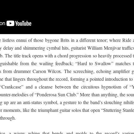
listless ennui of those bygone Brits in a different tenor; where Ride 
y delay and shimmering cymbal hits, guitarist William Menjivar traffics
b. The title track opens with a chord progression so heavily processed 
inguishable from the wailing feedback; “Hard to Swallow” matches t
ts from drummer Carson Wilcox. The screeching, echoing amplifier g
me that lingers throughout the record, forming a pointed introduction to
“Crankcase” and a cleanse between the circuitous hypnotism of “Y
ounter-melodies of “Ponderosa Sun Club.” More than anything, the sou
 up are an anti-status symbol, a gesture to the band’s slouching nihili
r moments, like the triumphant guitar solos that open “Stuttering Stanl
 through.
oice, a wispy whine that bends and molds to the record’s variou