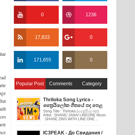
0
1236
17,833
0
tar
171,655
0
ead
Popular Post
Comments
Category
arte
nge
Thriloka Song Lyrics -
But
ත්‍රෛයිලෝක ගීතයේ පද පෙළ
uilt
Song Title : Thriloka (ත්‍රෛයිලෝක)
Artist : SHANE/ JANA/ LINEONE Music
ces
: SHANE ZING WITH LINE ONE ...
eir
ance
IC3PEAK - До Свидания /