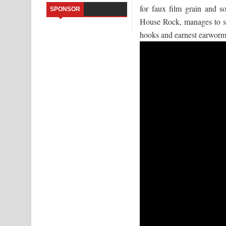
for faux film grain and s
SPONSOR
Sihina Song Lyrics - සිහින ගීතයේ පද පෙළ
House Rock, manages to su
hooks and earnest earworms
Father Song Lyrics - ෆාදර් ගීතයේ පද පෙළ
Dannawada Mawa Song Lyrics - දන්නවාද මාව ගීත
NEENA Song Lyrics - නීනා ගීතයේ පද පෙළ
Ahimi Wimai Himi Song Lyrics - අහිමි විමයි හිමි ගී
Mathaka Parana Song Lyrics - මතක පාරනා ගීතයේ
Nimnadhen Song Lyrics - නිම්නාදෙන් ගීතයේ පද පෙ