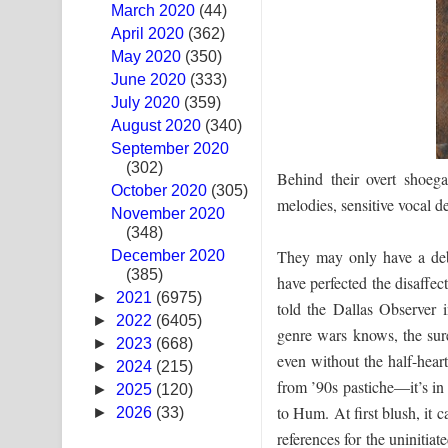
March 2020
(44)
Hoda sihiyen Song Lyrics - හොද සිහියෙන් ගීතයේ ප
April 2020
(362)
May 2020
(350)
Awanken Song Lyrics - අවංකෙන් ගීතයේ පද පෙළ
June 2020
(333)
July 2020
(359)
Pa Sina Song Lyrics - පෑ සිනා ගීතයේ පද පෙළ
August 2020
(340)
September 2020
Pemwanthiye Song Lyrics - පෙම්වන්තියේ ගීතයේ ප
(302)
Behind their overt shoeg
October 2020
Manobhawa Song Lyrics - මනෝභව ගීතයේ පද පෙළ
(305)
melodies, sensitive vocal d
November 2020
(348)
Akahe Indala Song Lyrics - ආකාහේ ඉඳලා ගීතයේ ප
They may only have a debu
December 2020
(385)
Raawaya Song Lyrics - රාවය ගීතයේ පද පෙළ
have perfected the disaffec
►
2021
(6975)
told the Dallas Observer 
Saddeta Denna Song Lyrics - සද්දෙට දෙන්න ගීතයේ
►
2022
(6405)
genre wars knows, the sure
►
2023
(668)
even without the half-heart
Kaalaya Song Lyrics - කාලය ගීතයේ පද පෙළ
►
2024
(215)
from ’90s pastiche—it’s in
►
2025
(120)
Aramuna Song Lyrics - අරමුණ ගීතයේ පද පෙළ
to Hum. At first blush, it
►
2026
(33)
references for the uninitiat
Sandata Duka Hithila Song Lyrics - සඳට දුක හිතිලා