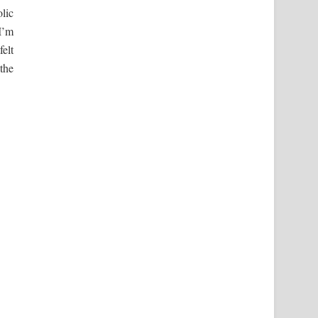
lic
I’m
elt
the