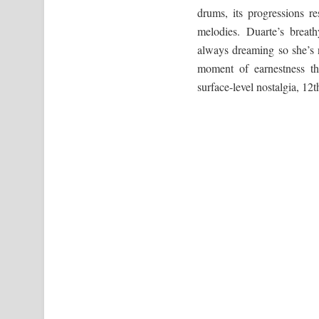
drums, its progressions r
melodies. Duarte’s breath
always dreaming so she’s n
moment of earnestness tha
surface-level nostalgia, 12