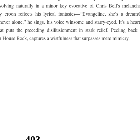
esolving naturally in a minor key evocative of Chris Bell’s melancho
y croon reflects his lyrical fantasies—“Evangeline, she’s a dream/
ever alone,” he sings, his voice winsome and starry-eyed. It’s a heartf
t puts the preceding disillusionment in stark relief. Peeling back 
th House Rock, captures a wistfulness that surpasses mere mimicry.