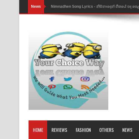
News
Obamai Mage Adare Song Lyrics - ඔබමයි මගේ ආද
Pansal Gihin Song Lyrics - පන්සල් ගිහිං ගීතයේ පද ප
Ankeliya Song Lyrics - අංකෙළිය ගීතයේ පද පෙළ
DEAR GOD Song Lyrics - ඩියර් ගෝඩ් ගීතයේ පද පෙ
MANAMALA KATHA Song Lyrics - මනමාල කතා ගී
Dai Dai Lyrics - Shakira, Burna Boy | 2026 footbal
Lassana Amma Song Lyrics - ලස්සන අම්මා ගීතයේ
Gemak Deela Song Lyrics - ගේමක් දීලා ගීතයේ පද 
Niwuna Numba Hinda Song Lyrics - නිවුනා නුඹ හින
Numba Dun Aadare Song Lyrics - නුඹ දුන් ආදරේ ග
HOME
REVIEWS
FASHION
OTHERS
NEWS
Liyamuda Dan Anagathe Song Lyrics - ලියමුද දැන