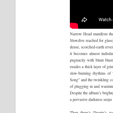
Narrow Head manifests the 
Slowdive reached for glass
dense, scorched-earth rever
it becomes almost indist
pugnacity with blunt blas
exudes a thick layer of gri
slow-burning rhythms of 
Song” and the twinkling c
of plugging in and warming
Despite the album’s brighte
a pervasive darkness seeps
Then there’s Duarte’s v