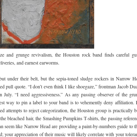
ද පෙළ
ද පෙළ
aze and grunge revivalism, the Houston rock band finds careful gui
eliveries, and earnest earworms.
ද පෙළ
t under their belt, but the sepia-toned sludge rockers in Narrow H
ted pull quote. “I don’t even think I like shoegaze,” frontman Jacob Du
in July. “I need aggressiveness.” As any passing observer of the gru
 පද පෙළ
st way to pin a label to your band is to vehemently deny affiliation. 
ed attempts to reject categorization, the Houston group is practically b
 the bleached hair, the Smashing Pumpkins T-shirts, the passing referen
 can seem like Narrow Head are providing a paint-by-numbers guide to th
ed; your appreciation of their music will likely correlate with your toler
 ගීතයේ පද පෙළ