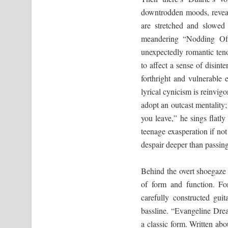
downtrodden moods, reveal
are stretched and slowed
meandering “Nodding Off
unexpectedly romantic tenor
to affect a sense of disin
forthright and vulnerable
lyrical cynicism is reinvig
adopt an outcast mentalit
you leave,” he sings flatl
teenage exasperation if no
despair deeper than passin
Behind the overt shoegaze
of form and function. For
carefully constructed guit
bassline. “Evangeline Drea
a classic form. Written abo