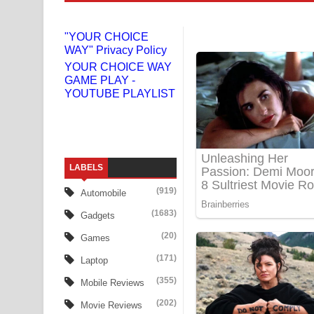
Doni Song Lyrics - දෝණි ගීතයේ පද පෙළ
"YOUR CHOICE
WAY" Privacy Policy
Benthara Palame Song Lyrics - බෙන්තර පාලමේ ගී
YOUR CHOICE WAY
GAME PLAY -
Sanda Babalena Song Lyrics - සඳ බැබලෙන ගීතයේ
YOUTUBE PLAYLIST
Adare Wadi Nisa Song Lyrics - ආදරේ වැඩි නිසා ගී
UNUHUMA Song Lyrics - උණුහුම ගීතයේ පද පෙළ
LABELS
Katakara Song Lyrics - කටකාර ගීතයේ පද පෙළ
(919)
Automobile
Tharu Yaye Dilena Song Lyrics - තරු යායේ දිලෙනා
(1683)
Gadgets
Ow Man Sosa Song Lyrics - ඔව් මං සෝසා ගීතයේ ප
(20)
Games
(171)
Laptop
Heavy Weight Song Lyrics
(355)
Mobile Reviews
Aye Lanweela Song Lyrics - ආයේ ලංවීලා ගීතයේ පද
(202)
Movie Reviews