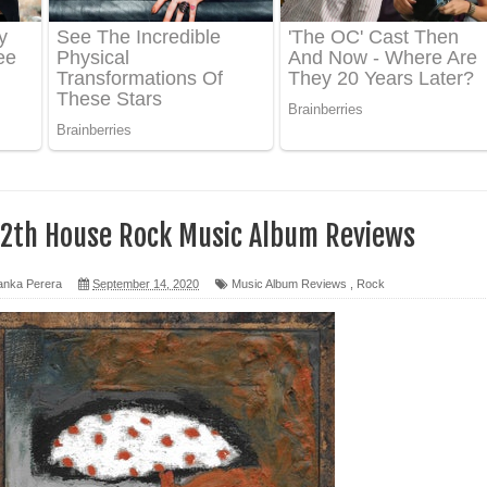
ද පෙළ
ෙළ
2th House Rock Music Album Reviews
න් ලියන්න ගීතයේ පද පෙළ
anka Perera
September 14, 2020
Music Album Reviews
,
Rock
පෙළ
 පෙළ