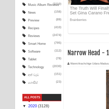
Ala purannata Song Lyrics - ආල පුරන්නට ගීතයේ ප
(3110)
Music Album Reviews
(158)
FEVER DREAM Lyrics - Alex Warren
News
(89)
Preview
BTS : Hooligan Lyrics
(410)
Recipes
Apa Hamuwee Song Lyrics - අප හමුවී ගීතයේ පද ප
(2474)
Reviews
PATHINIYE Song Lyrics - පතිනියනේ ගීතයේ පද පෙළ
(795)
Smart Home
(112)
Narrow Head - 1
Software
Sorry Sir Song Lyrics - සොරි සර් ගීතයේ පද පෙළ
(78)
Tablet
Mathaka Aluthin Liyanna Song Lyrics - මතක අලුති
Wanni Arachchige Udara Madus
(2030)
Technology
Sandak Awith Song Lyrics - සඳක් ඇවිත් ගීතයේ පද 
(151)
අත් වැඩ
(23)
ගොසිප්
Swetha Sande Song Lyrics - ශ්වේත සඳේ ගීතයේ පද
Ma Igili Giya Lyrics - මා ඉගිලී ගියා ගීතයේ පද පෙළ
ALL POSTS
Ras Balan Song Lyrics - රැස් බලන් ගීතයේ පද පෙළ
▼
2020
(3128)