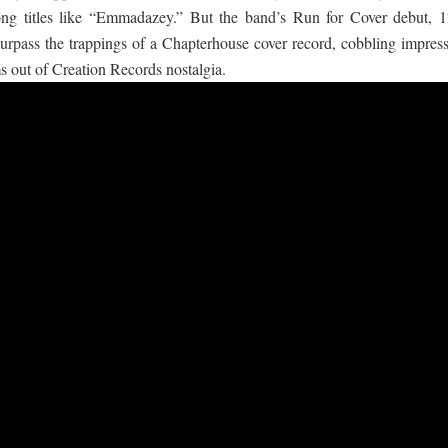
ong titles like “Emmadazey.” But the band’s Run for Cover debut, 1
rpass the trappings of a Chapterhouse cover record, cobbling impress
 out of Creation Records nostalgia.
යේ පද පෙළ
තයේ පද පෙළ
 පද පෙළ
ළ