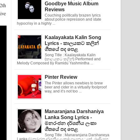
Goodbye Music Album
2th
Reviews
ive
Couching politically brazen lyrics
about police repression and state
hypocrisy in a highly ...
Kaalayakata Kalin Song
Lyrics - කාලයකට කලින්
ගීතයේ පද පෙළ
Song Title : Kaalayakata Kalin
(කාලයකට කලින්) Performed and
Melody Composed by Ramidu Yashmintha ...
Pinter Review
The Pinter allows newbies to brew
beer and cider in a virtually foolproof
way, and it’s not too ...
Manaranjana Darshaniya
Lanka Song Lyrics -
මනරංජන දර්ශනීය ලංකා
ගීතයේ පද පෙළ
Song Title : Manaranjana Darshaneya
Lanka (මනරංජන දර්ශනීය ලංකා) ගායනය : කේ. රාණි සහ