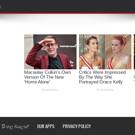
රේ ගීතයේ පද පෙළ
ෙළ
ළ
තයේ පද පෙළ
l world cup song lyrics
 පද පෙළ
පෙළ
්දා ගීතයේ පද පෙළ
ීතයේ පද පෙළ
සිංහල බ්ලොග්
OUR APPS
PRIVACY POLICY
් අනාගතේ ගීතයේ පද පෙළ