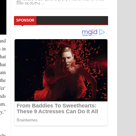
පිරිස පද රචනය ...
SPONSOR
and
 in
that
hat
ain
 the
er’
nds
sm.
ey,”
sly