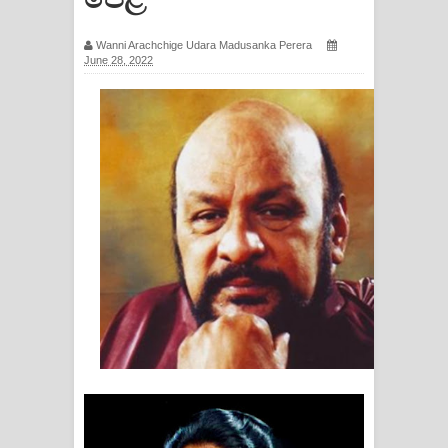
ගීතයේ පද පෙළ
Wanni Arachchige Udara Madusanka Perera
June 28, 2022
Hoda sihiyen Song Lyrics - හොද
සිහියෙන් ගීතයේ පද පෙළ
Awanken Song Lyrics - අවංකෙන්
ගීතයේ පද පෙළ
Pa Sina Song Lyrics - පෑ සිනා ගීතයේ
පද පෙළ
Pemwanthiye Song Lyrics -
පෙම්වන්තියේ ගීතයේ පද පෙළ
Manobhawa Song Lyrics - මනෝභව
ගීතයේ පද පෙළ