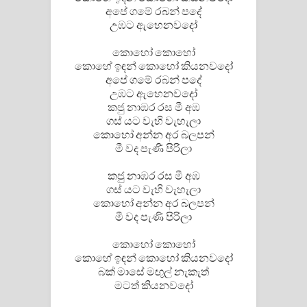
Sandata Duka Hithila Song Lyrics -
අපේ ගමේ රබන් පදේ
උඹට ඇහෙනවදෝ
සඳට දුක හිතිලා ගීතයේ පද පෙළ
කොහෝ කොහෝ
Sihina Song Lyrics - සිහින ගීතයේ පද
කොහේ ඉඳන් කොහෝ කියනවදෝ
අපේ ගමේ රබන් පදේ
පෙළ
උඹට ඇහෙනවදෝ
කජු නාඹර රස මී අඹ
ගස් යට වැහි වැහැලා
Father Song Lyrics - ෆාදර් ගීතයේ පද
කොහෝ අන්න අර බලපන්
මී වද පැණි පිරිලා
පෙළ
කජු නාඹර රස මී අඹ
Dannawada Mawa Song Lyrics -
ගස් යට වැහි වැහැලා
කොහෝ අන්න අර බලපන්
දන්නවාද මාව ගීතයේ පද පෙළ
මී වද පැණි පිරිලා
NEENA Song Lyrics - නීනා ගීතයේ පද
කොහෝ කොහෝ
කොහේ ඉඳන් කොහෝ කියනවදෝ
පෙළ
බක් මාසේ මඟුල් නැකැත්
මටත් කියනවදෝ
Ahimi Wimai Himi Song Lyrics - අහිමි