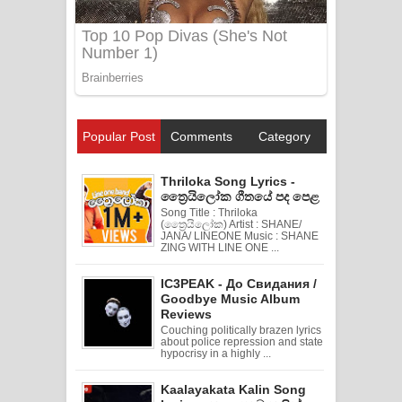
Popular Post
Comments
Category
Thriloka Song Lyrics -
ත්‍රෛයිලෝක ගීතයේ පද පෙළ
Song Title : Thriloka
(ත්‍රෛයිලෝක) Artist : SHANE/
JANA/ LINEONE Music : SHANE
ZING WITH LINE ONE ...
IC3PEAK - До Свидания /
Goodbye Music Album
Reviews
Couching politically brazen lyrics
about police repression and state
hypocrisy in a highly ...
Kaalayakata Kalin Song