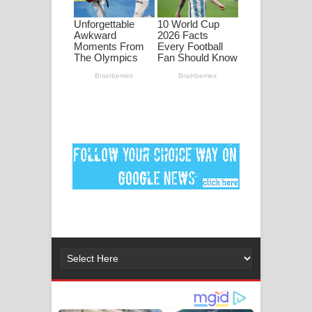
ගීතයේ පද පෙළ
MANAMALA KATHA Song Lyrics -
මනමාල කතා ගීතයේ පද පෙළ
Dai Dai Lyrics - Shakira, Burna Boy |
2026 football world cup song lyrics
Lassana Amma Song Lyrics - ලස්සන
අම්මා ගීතයේ පද පෙළ
Gemak Deela Song Lyrics - ගේමක් දීලා
ගීතයේ පද පෙළ
Niwuna Numba Hinda Song Lyrics -