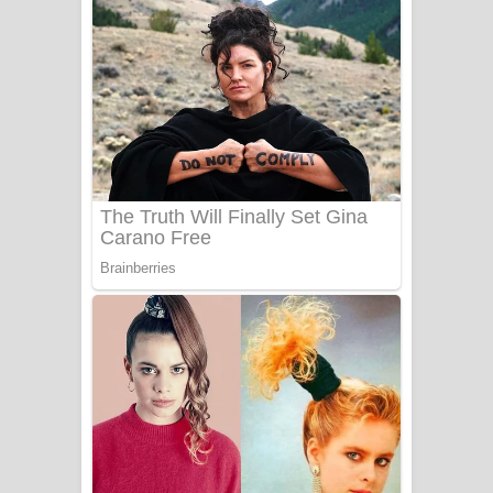
නිවුනා නුඹ හින්දා ගීතයේ පද පෙළ
Numba Dun Aadare Song Lyrics - නුඹ
දුන් ආදරේ ගීතයේ පද පෙළ
Liyamuda Dan Anagathe Song Lyrics
- ලියමුද දැන් අනාගතේ ගීතයේ පද පෙළ
Doni Song Lyrics - දෝණි ගීතයේ පද
පෙළ
Benthara Palame Song Lyrics -
බෙන්තර පාලමේ ගීතයේ පද පෙළ
Sanda Babalena Song Lyrics - සඳ
බැබලෙන ගීතයේ පද පෙළ