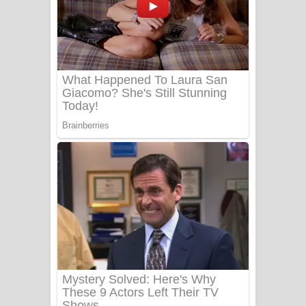
Aye Lanweela Song Lyrics - ආයේ
ලංවීලා ගීතයේ පද පෙළ
Ala purannata Song Lyrics - ආල
පුරන්නට ගීතයේ පද පෙළ
FEVER DREAM Lyrics - Alex Warren
BTS : Hooligan Lyrics
Apa Hamuwee Song Lyrics - අප හමුවී
ගීතයේ පද පෙළ
PATHINIYE Song Lyrics - පතිනියනේ
ගීතයේ පද පෙළ