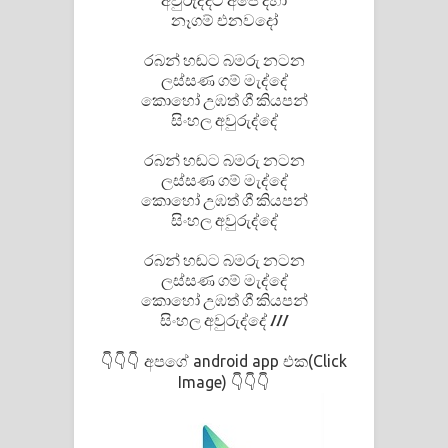
අවුරුද්දට අපේ දිහා
නෑගම් එනවදෝ
රබන් හඬට බමරු නටන
ලස්සණ ගම් මැද්දේ
කොහෝ උඹත් ගී කියපන්
සිංහල අවුරුද්දේ
රබන් හඬට බමරු නටන
ලස්සණ ගම් මැද්දේ
කොහෝ උඹත් ගී කියපන්
සිංහල අවුරුද්දේ
රබන් හඬට බමරු නටන
ලස්සණ ගම් මැද්දේ
කොහෝ උඹත් ගී කියපන්
සිංහල අවුරුද්දේ ///
අපගේ android app එක(Click
👇👇👇
Image)
👇👇👇