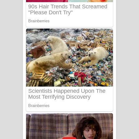
Adare Wadi Nisa Song Lyrics - ආදරේ
වැඩි නිසා ගීතයේ පද පෙළ
UNUHUMA Song Lyrics - උණුහුම
ගීතයේ පද පෙළ
Katakara Song Lyrics - කටකාර ගීතයේ
පද පෙළ
Tharu Yaye Dilena Song Lyrics - තරු
යායේ දිලෙනා ගීතයේ පද පෙළ
Ow Man Sosa Song Lyrics - ඔව් මං
සෝසා ගීතයේ පද පෙළ
Heavy Weight Song Lyrics