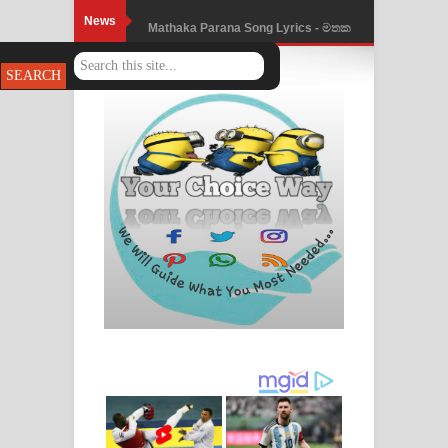
News
Mathaka Parana Song Lyrics - මතක
පාරනා ගීතයේ පද පෙළ
Nimnadhen Song Lyrics - නිම්නාදෙන්
ගීතයේ පද පෙළ
Obamai Mage Adare Song Lyrics -
ඔබමයි මගේ ආදරේ ගීතයේ පද පෙළ
Pansal Gihin Song Lyrics - පන්සල් ගිහිං
ගීතයේ පද පෙළ
Ankeliya Song Lyrics - අංකෙළිය ගීතයේ
පද පෙළ
DEAR GOD Song Lyrics - ඩියර් ගෝඩ්