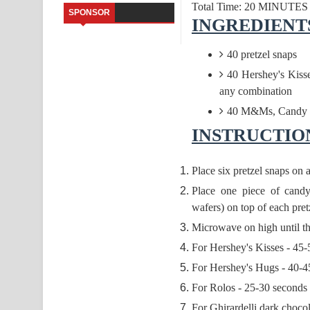
Total Time: 20 MINUTES
SPONSOR
INGREDIENT
Father Song Lyrics - ෆාදර් ගීතයේ පද පෙළ
40 pretzel snaps
Dannawada Mawa Song Lyrics - දන්නවාද මාව ගීත
40 Hershey's Kiss
NEENA Song Lyrics - නීනා ගීතයේ පද පෙළ
any combination
40 M&Ms, Candy Co
Ahimi Wimai Himi Song Lyrics - අහිමි විමයි හිමි ගී
INSTRUCTIO
Mathaka Parana Song Lyrics - මතක පාරනා ගීතයේ
Place six pretzel snaps on 
Nimnadhen Song Lyrics - නිම්නාදෙන් ගීතයේ පද පෙ
Place one piece of candy
Obamai Mage Adare Song Lyrics - ඔබමයි මගේ ආද
wafers) on top of each pret
Microwave on high until the
For Hershey's Kisses - 45
For Hershey's Hugs - 40-4
For Rolos - 25-30 seconds
For Ghirardelli dark choco