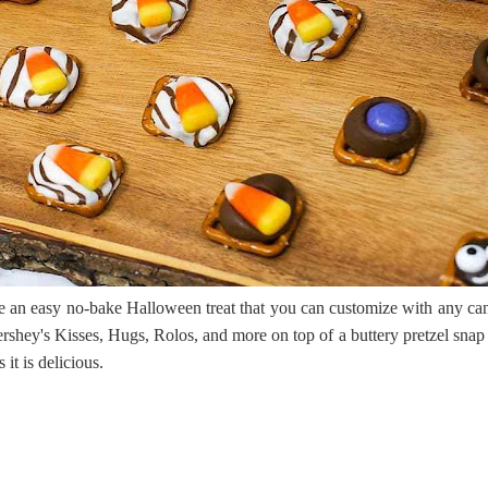
ද පෙළ
ද පෙළ
 පද පෙළ
re an easy no-bake Halloween treat that you can customize with any ca
shey's Kisses, Hugs, Rolos, and more on top of a buttery pretzel snap 
s it is delicious.
 ගීතයේ පද පෙළ