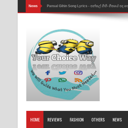
News
Pansal Gihin Song Lyrics - පන්සල් ගිහිං ගීතයේ පද ප
Ankeliya Song Lyrics - අංකෙළිය ගීතයේ පද පෙළ
DEAR GOD Song Lyrics - ඩියර් ගෝඩ් ගීතයේ පද පෙ
MANAMALA KATHA Song Lyrics - මනමාල කතා ගී
Dai Dai Lyrics - Shakira, Burna Boy | 2026 footbal
Lassana Amma Song Lyrics - ලස්සන අම්මා ගීතයේ
Gemak Deela Song Lyrics - ගේමක් දීලා ගීතයේ පද 
Niwuna Numba Hinda Song Lyrics - නිවුනා නුඹ හින
Numba Dun Aadare Song Lyrics - නුඹ දුන් ආදරේ ග
Liyamuda Dan Anagathe Song Lyrics - ලියමුද දැන
HOME
REVIEWS
FASHION
OTHERS
NEWS
Doni Song Lyrics - දෝණි ගීතයේ පද පෙළ