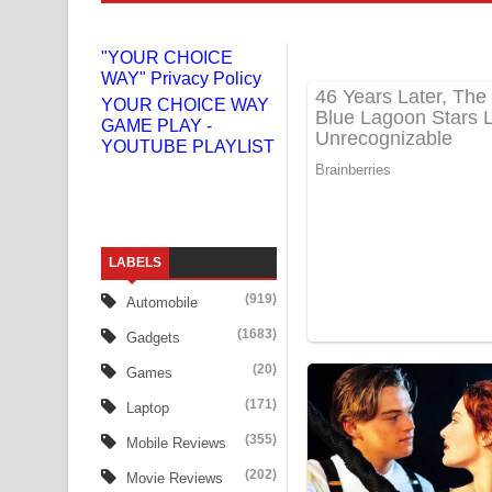
Benthara Palame Song Lyrics - බෙන්තර පාලමේ ගී
"YOUR CHOICE
WAY" Privacy Policy
Sanda Babalena Song Lyrics - සඳ බැබලෙන ගීතයේ
YOUR CHOICE WAY
GAME PLAY -
Adare Wadi Nisa Song Lyrics - ආදරේ වැඩි නිසා ගී
YOUTUBE PLAYLIST
UNUHUMA Song Lyrics - උණුහුම ගීතයේ පද පෙළ
Katakara Song Lyrics - කටකාර ගීතයේ පද පෙළ
LABELS
Tharu Yaye Dilena Song Lyrics - තරු යායේ දිලෙනා
(919)
Automobile
Ow Man Sosa Song Lyrics - ඔව් මං සෝසා ගීතයේ ප
(1683)
Gadgets
Heavy Weight Song Lyrics
(20)
Games
(171)
Laptop
Aye Lanweela Song Lyrics - ආයේ ලංවීලා ගීතයේ පද
(355)
Mobile Reviews
Ala purannata Song Lyrics - ආල පුරන්නට ගීතයේ ප
(202)
Movie Reviews