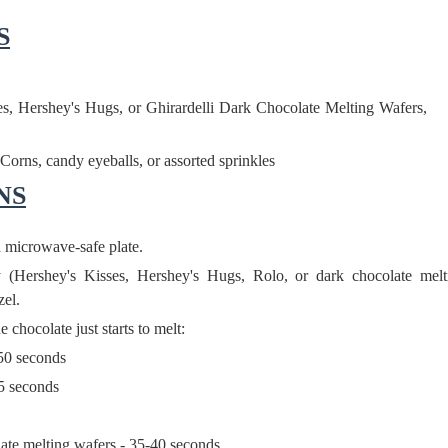
S
යේ පද පෙළ
es, Hershey's Hugs, or Ghirardelli Dark Chocolate Melting Wafers,
rns, candy eyeballs, or assorted sprinkles
තයේ පද පෙළ
NS
 පද පෙළ
a microwave-safe plate.
ළ
 (Hershey's Kisses, Hershey's Hugs, Rolo, or dark chocolate melt
රේ ගීතයේ පද පෙළ
zel.
 chocolate just starts to melt:
-50 seconds
5 seconds
late melting wafers - 35-40 seconds