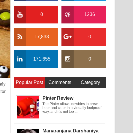
0
1236
17,833
0
171,655
0
Popular Post
Comments
Category
ndy
for
Pinter Review
The Pinter allows newbies to brew
beer and cider in a virtually foolproof
way, and it’s not too ...
Manaranjana Darshaniya