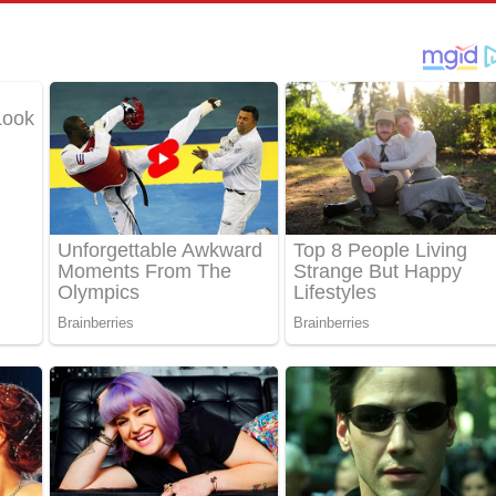
තයේ පද පෙළ
 පද පෙළ
තයේ පද පෙළ
 ගීතයේ පද පෙළ
ද පෙළ
 පෙළ
ද පෙළ