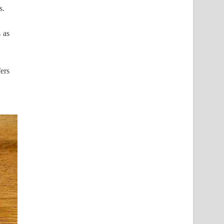
s.
 as
ers