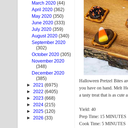
March 2020
(44)
Awanken Song Lyrics - අවංකෙන් ගීතයේ පද පෙළ
April 2020
(362)
May 2020
(350)
Pa Sina Song Lyrics - පෑ සිනා ගීතයේ පද පෙළ
June 2020
(333)
July 2020
(359)
Pemwanthiye Song Lyrics - පෙම්වන්තියේ ගීතයේ ප
August 2020
(340)
September 2020
Manobhawa Song Lyrics - මනෝභව ගීතයේ පද පෙළ
(302)
October 2020
Akahe Indala Song Lyrics - ආකාහේ ඉඳලා ගීතයේ ප
(305)
November 2020
(348)
Raawaya Song Lyrics - රාවය ගීතයේ පද පෙළ
December 2020
(385)
Saddeta Denna Song Lyrics - සද්දෙට දෙන්න ගීතයේ
Halloween Pretzel Bites a
►
2021
(6975)
you have on hand. Melt Her
Kaalaya Song Lyrics - කාලය ගීතයේ පද පෙළ
►
2022
(6405)
a tasty treat that is as cute a
►
2023
(668)
Aramuna Song Lyrics - අරමුණ ගීතයේ පද පෙළ
►
2024
(215)
Yield: 40
►
2025
(120)
Sandata Duka Hithila Song Lyrics - සඳට දුක හිතිලා
Prep Time: 15 MINUTES
►
2026
(33)
Cook Time: 5 MINUTES
Sihina Song Lyrics - සිහින ගීතයේ පද පෙළ