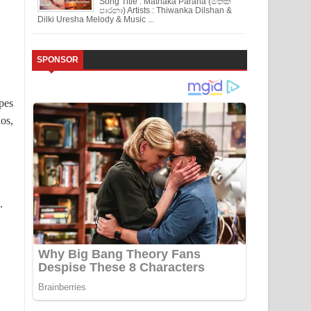
Song Title : Mathaka Parana (මතක
පාරනා) Artists : Thiwanka Dilshan &
Dilki Uresha Melody & Music ...
SPONSOR
ypes
los,
.