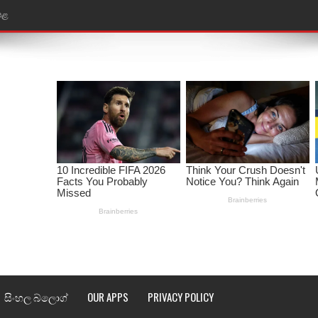
ෙළ
ළ
තයේ පද පෙළ
l world cup song lyrics
 පද පෙළ
පෙළ
්දා ගීතයේ පද පෙළ
ීතයේ පද පෙළ
් අනාගතේ ගීතයේ පද පෙළ
සිංහල බ්ලොග්
OUR APPS
PRIVACY POLICY