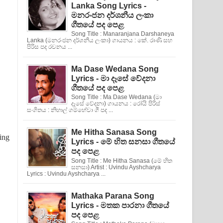
Lanka Song Lyrics -
මනරංජන දර්ශනීය ලංකා
ගීතයේ පද පෙළ
Song Title : Manaranjana Darshaneya
Lanka (මනරංජන දර්ශනීය ලංකා) ගායනය : කේ. රාණි සහ
පිරිස පද රචනය ...
Ma Dase Wedana Song
Lyrics - මා දෑසේ වේදනා
ගීතයේ පද පෙළ
Song Title : Ma Dase Wedana (මා
දෑසේ වේදනා) ගායනය : රෝයි පිරිස්
සංගිතය : නිහාල් ගම්හේවා ගී පද ...
Me Hitha Sanasa Song
ing
Lyrics - මේ හිත සනසා ගීතයේ
පද පෙළ
Song Title : Me Hitha Sanasa (මේ හිත
සනසා) Artist : Uvindu Ayshcharya
Lyrics : Uvindu Ayshcharya ...
Mathaka Parana Song
Lyrics - මතක පාරනා ගීතයේ
පද පෙළ