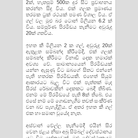
2ක්, හැතපුම් 500ක දුර සිට ප්‍රවාහනය
කරන්න සිදු විය. එක් ගලක ප්‍රමාණය
තරමක ට්‍රක් රථයක් පමණ විශාල විය. ඒ
ගල් වල මුළු බර ටොන් මිලියන 6.2 ක්
විය. සම්පූර්ණ පිරමීඩය තැනීමට අවුරුදු
20ක් ගතවිය.
ඉහත කී මිලියන 2 ක ගල්, අවුරුදු 20ක්
ඇතුළත සම්බන්ද කිරීමේදී, එක් ගලක්
සම්බන්ද කිරීමට විනාඩි දෙක හමාරක්
අවශ්‍ය වේ. සාමාන්‍යයෙන් පිරමීඩයක්
යන්න ඇසුණු විට ඔබගේ සිතට එන්නේ
පැති හතරක පිරමීඩයකි. එහෙත් සියුම්
ආකාරයට බැලූ විට එක් පැත්තක් මැද
සිරස් රේඛාවකින් දෙකකට බෙදී තිබිණ.
එනම් මේ පිරමීඩයේ පැති 8ක් තිබේ. එය
එසේ නම් මේ ගොඩනැගීම තවත් සංකීර්ණ
වන බව පැහැදිළිය. ඒ අතර ඉහත කී ගල්
එක හා සමාන වූයේද නැත.
අස්වාන් වේල්ල තැනීමේදී එයින් සිර
වෙන ජළය නිසා අබු සිම්බල් දේවස්ථානය
යට වීම හේතුවෙන්, මුළු දේවස්ථානයම