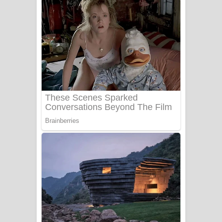
ගීතයේ පද පෙළ
Niwuna Numba Hinda Song Lyrics -
නිවුනා නුඹ හින්දා ගීතයේ පද පෙළ
Numba Dun Aadare Song Lyrics - නුඹ
දුන් ආදරේ ගීතයේ පද පෙළ
Liyamuda Dan Anagathe Song Lyrics
- ලියමුද දැන් අනාගතේ ගීතයේ පද පෙළ
Doni Song Lyrics - දෝණි ගීතයේ පද
පෙළ
Benthara Palame Song Lyrics -
බෙන්තර පාලමේ ගීතයේ පද පෙළ