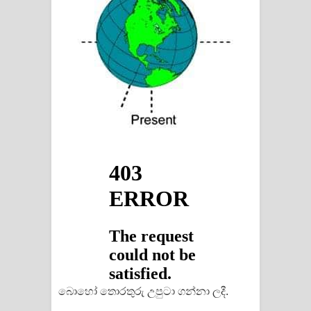
බොහෝ තොරතුරු උපුටා ගන්නා ලදී.