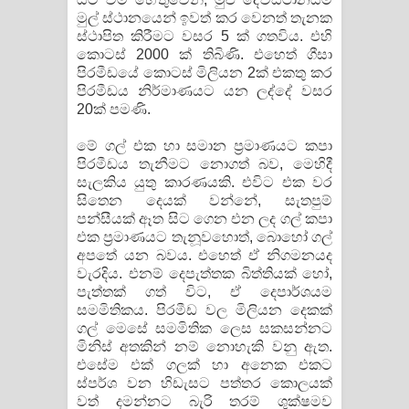
මුල් ස්ථානයෙන් ඉවත් කර වෙනත් තැනක
ස්ථාපිත කිරීමට වසර 5 ක් ගතවිය. එහි
කොටස් 2000 ක් තිබිණි. එහෙත් ගීසා
පිරමීඩයේ කොටස් මිලියන 2ක් එකතු කර
පිරමීඩය නිර්මාණයට යන ලද්දේ වසර
20ක් පමණි.
මේ ගල් එක හා සමාන ප්‍රමාණයට කපා
පිරමීඩය තැනීමට නොගත් බව, මෙහිදී
සැලකිය යුතු කාරණයකි. එවිට එක වර
සිතෙන දෙයක් වන්නේ, සැතපුම්
පන්සීයක් ඈත සිට ගෙන එන ලද ගල් කපා
එක ප්‍රමාණයට තැනූවහොත්, බොහෝ ගල්
අපතේ යන බවය. එහෙත් ඒ නිගමනයද
වැරදිය. එනම් දෙපැත්තක බිත්තියක් හෝ,
පැත්තක් ගත් විට, ඒ දෙපාර්ශයම
සමමිතිකය. පිරමීඩ වල මිලියන දෙකක්
ගල් මෙසේ සමමිතික ලෙස සකසන්නට
මිනිස් අතකින් නම් නොහැකි වනු ඇත.
එසේම එක් ගලක් හා අනෙක එකට
ස්පර්ශ වන හිඩැසට පත්තර කොලයක්
වත් දමන්නට බැරි තරම් ශුක්ෂමව