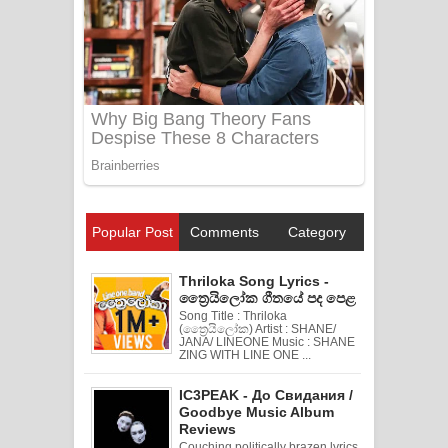
Popular Post
Comments
Category
Thriloka Song Lyrics -
ත්‍රෛයිලෝක ගීතයේ පද පෙළ
Song Title : Thriloka
(ත්‍රෛයිලෝක) Artist : SHANE/
JANA/ LINEONE Music : SHANE
ZING WITH LINE ONE ...
IC3PEAK - До Свидания /
Goodbye Music Album
Reviews
Couching politically brazen lyrics