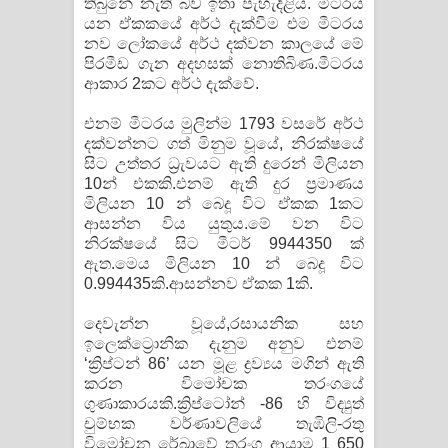
තිබුනේ නැති බව ඉතා පැහැදිළිය. මීටරය
පෙළ
යන ඒකකයේ අර්ථ දැක්වීම එම මීටරය
නව ලෝකයේ අර්ථ දක්වන කාලයේ මේ
පිරමීඩ ගැන අදහසක් නොතිබිණ.මීටරය
ආකාර 2කට අර්ථ දැක්වේ.
එනම් මීටරය මුලින්ම 1793 වසරේ අර්ථ
දක්වන්නට ගත් මිනුම වූයේ, නිරක්ෂයේ
සිට උත්තර ධ්‍රැවයට ඇති දුරෙන් මිලියන
10න් එකකි.එනම් ඇති දුර ප්‍රමාණය
මිලියන 10 න් බෙදූ විට ඒකක 1කට
ආසන්න විය යුතුය.මේ වන විට
නිරක්ෂයේ සිට මීටර් 9944350 ක්
ඇත.මෙය මිලියන 10 න් බෙදූ විට
0.994435කි.ආසන්නව ඒකක 1කි.
දෙවැන්න වූයේ,රසායනික සහ
ඉලෙක්ට්‍රොනික දැනුම අනුව එනම්
‘ක්‍රිප්ටන් 86’ යන මූළ ද්‍රව්‍යය මගින් ඇති
කරන විමෝචක තරංගයේ
ගුණාකාරයකි.ක්‍රිප්ටෝන් -86 හි විද්‍යුත්
චුම්භක වර්ණාවලියේ තැඹිලි-රතු
විමෝචන රේඛාවේ තරංග ආයාම 1 650