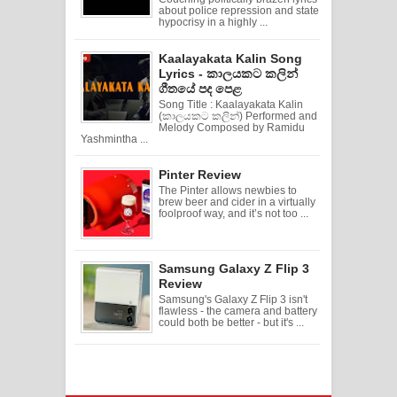
about police repression and state
hypocrisy in a highly ...
Kaalayakata Kalin Song
Lyrics - කාලයකට කලින්
ගීතයේ පද පෙළ
Song Title : Kaalayakata Kalin
(කාලයකට කලින්) Performed and
Melody Composed by Ramidu
Yashmintha ...
Pinter Review
The Pinter allows newbies to
brew beer and cider in a virtually
foolproof way, and it’s not too ...
Samsung Galaxy Z Flip 3
Review
Samsung's Galaxy Z Flip 3 isn't
flawless - the camera and battery
could both be better - but it's ...