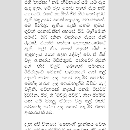
එහි ‘නස්කා ‘ නම් නිම්නයේ යම් යම් රූප
ඇඳ ඇත. මේ රූප පොඩි පහේ රූප නම්
නොවේ. එසේ හෙයින් බිම සිට හෝ අවට
ඇති කඳු උඩට ගොස් බැලුවද, නොපෙනේ.
මේ පින්තුර දැකිය හැකි එකම ක්‍රමය,
ගුවන් යානාවකින් අහසේ සිට බැලීමෙන්
පමණි. ඔබ දකින වඳුරාගේ රූපය එක්
රුවකි. එසේම ඉන්කා කෞතුකාගාරයේ
ඇති, තැලී ගිය මෙන් පැතළි හිස් ද
කුතුහලය ගෙන දෙන දේවල් වේ. ඒ හිස්
වල ආකාරය ඊජිප්තුවේ පාරාවෝ රජුන්
ගේ හිස් වලට බොහෝ සමානය.
ඊජිප්තුවේ වෙනස් හැඩයෙන් ඇති ගල්
වලින් කරන ලද ගොඩ නැගීම් මෙන්ම,
මෙහිද කරන ලද ගොඩනැගීම් විවිධ ගල්
වලිනි. වෙනසක් නැත..! එනම් ඊස්ටර්
දිවයින, පීරු හි ‘මච්චු පිච්චු’, ගීසා පිරමීඩ
යන මේ සියලු ස්ථාන වල ගල් එකට
සම්බන්ද කරන ලද ගොඩ නැගීම් එකම
ආකාරයක් වේ.
දැන් අපි චීනයේ ‘ෂෙන්-ශි’ ප්‍රාන්තය වෙත
යමු. මෙහිද පිරමීඩ වැනි ගොඩනැගීම් ඇති