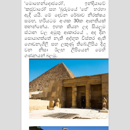
‘මොහෙන්දොජරෝ’, ඉන්දියාවේ
‘කජුවාරෝ’ සහ ‘බුරුමයේ ‘පේ’ හරහා
ඇදී යයි. මේ දෙවන රේඛාව නිරක්ෂය
සමඟ, හරියටම අංශක 30ක ආනතියක්
තනන්නේය. ඉහත කියන ලද සියලුම
ස්ථාන වල අමුතු ආකාරයේ , අද දින
සොයාගත්තේ නැති අද්භූත විස්තර ඇති
ගොඩනැගිලි සහ ලකුණු තිබේ.ලිපිය දිගු
වන නිසා ඊලඟ ලිපියෙන් මෙහි
ගණනයන් බලමු.