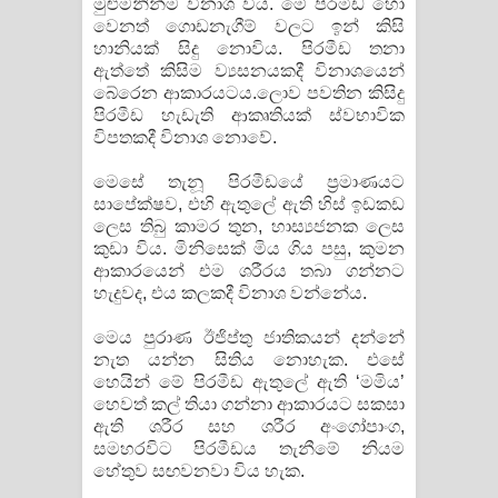
මුළුමනින්ම විනාශ විය. මේ පිරමීඩ හෝ
වෙනත් ගොඩනැගීම් වලට ඉන් කිසි
හානියක් සිදු නොවිය. පිරමීඩ තනා
ඇත්තේ කිසිම ව්‍යසනයකදී විනාශයෙන්
බේරෙන ආකාරයටය.ලොව පවතින කිසිදු
පිරමීඩ හැඩැති ආකෘතියක් ස්වභාවික
විපතකදී විනාශ නොවේ.
මෙසේ තැනූ පිරමීඩයේ ප්‍රමාණයට
සාපේක්ෂව, එහි ඇතුලේ ඇති හිස් ඉඩකඩ
ලෙස තිබු කාමර තුන, හාස්‍යජනක ලෙස
කුඩා විය. මිනිසෙක් මිය ගිය පසු, කුමන
ආකාරයෙන් එම ශරීරය තබා ගන්නට
හැදුවද, එය කලකදී විනාශ වන්නේය.
මෙය පුරාණ ඊජිප්තු ජාතිකයන් දන්නේ
නැත යන්න සිතිය නොහැක. එසේ
හෙයින් මේ පිරමීඩ ඇතුලේ ඇති ‘මමිය’
හෙවත් කල් තියා ගන්නා ආකාරයට සකසා
ඇති ශරීර සහ ශරීර අංගෝපාංග,
සමහරවිට පිරමීඩය තැනීමේ නියම
හේතුව සඟවනවා විය හැක.