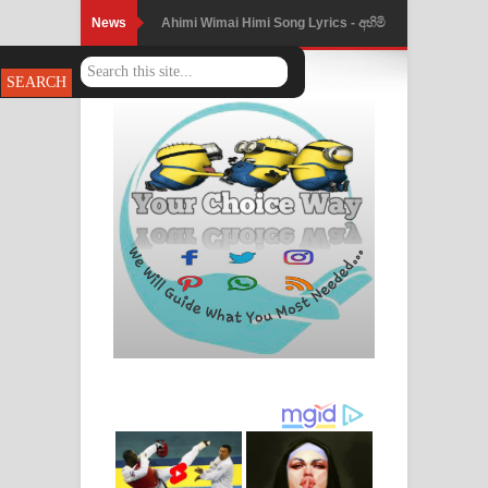
News
Ahimi Wimai Himi Song Lyrics - අහිමි
විමයි හිමි ගීතයේ පද පෙළ
Mathaka Parana Song Lyrics - මතක
පාරනා ගීතයේ පද පෙළ
Nimnadhen Song Lyrics - නිම්නාදෙන්
ගීතයේ පද පෙළ
Obamai Mage Adare Song Lyrics -
ඔබමයි මගේ ආදරේ ගීතයේ පද පෙළ
Pansal Gihin Song Lyrics - පන්සල් ගිහිං
ගීතයේ පද පෙළ
Ankeliya Song Lyrics - අංකෙළිය ගීතයේ