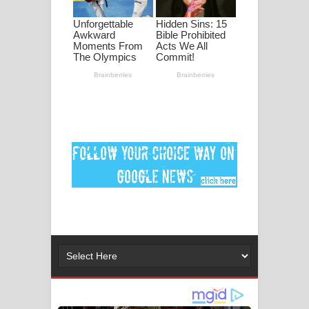
පද පෙළ
DEAR GOD Song Lyrics - ඩියර් ගෝඩ්
ගීතයේ පද පෙළ
MANAMALA KATHA Song Lyrics -
මනමාල කතා ගීතයේ පද පෙළ
Dai Dai Lyrics - Shakira, Burna Boy |
2026 football world cup song lyrics
Lassana Amma Song Lyrics - ලස්සන
අම්මා ගීතයේ පද පෙළ
Gemak Deela Song Lyrics - ගේමක් දීලා