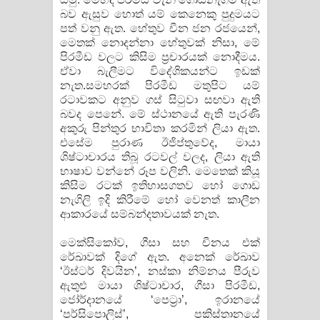
බව ඇසුව හොත් යම් කෙනෙකු පුදුමයට
පත් වනු ඇත. හේතුව චීන ජන රජයෙන්,
මෙතක් නොදන්නා හේතුවක් නිසා, මේ
පිරමීඩ වලට කිසිම ප්‍රචාරයක් නොදීමය.
ඒවා බැලීමට විදේශිකයන්ට ඉඩක්
නැත.සමහරක් පිරමීඩ මතුපිට යම්
රටාවකට අනුව ගස් සිටුවා සඟවා ඇති
බවද පෙනේ. මේ ස්ථානයේ ඇති පැරණි
අකුරු පින්තුර භාවිතා කරමින් ලියා ඇත.
එසේම පුරාණ ඊජිප්තුවේද, මායා
ශිෂ්ටාචාරය තිබූ රටවල් වලද, ලියා ඇති
භාෂාව වන්නේ රූප වලිනි. මෙතෙක් කියූ
කිසිම රටක් ඉතිහාසගතව හෝ ගොඩ
නැගිලි ඉදි කිරීමේ හෝ වෙනත් කාලීන
ආකාරයේ සම්බන්දතාවයක් නැත.
මෙක්සිකෝව, ගීසා සහ චීනය එක්
රේඛාවක් දිගේ ඇත. අනෙක් රේඛාව
‘ඊස්ටර් දිවයින’, නස්කා නිම්නය පීරුව
ඇතුළු මායා ශිෂ්ටාචාර, ගීසා පිරමීඩ,
ජෝර්දානයේ ‘පෙට්‍රා’, ඉරානයේ
‘පර්සිපොලිස්’, පකිස්තානයේ