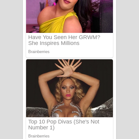
සෝසා ගීතයේ පද පෙළ
Heavy Weight Song Lyrics
Aye Lanweela Song Lyrics - ආයේ
ලංවීලා ගීතයේ පද පෙළ
Ala purannata Song Lyrics - ආල
පුරන්නට ගීතයේ පද පෙළ
FEVER DREAM Lyrics - Alex Warren
BTS : Hooligan Lyrics
Apa Hamuwee Song Lyrics - අප හමුවී
ගීතයේ පද පෙළ