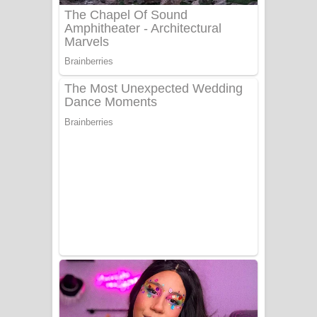
Sanda Babalena Song Lyrics - සඳ
බැබලෙන ගීතයේ පද පෙළ
Adare Wadi Nisa Song Lyrics - ආදරේ
වැඩි නිසා ගීතයේ පද පෙළ
UNUHUMA Song Lyrics - උණුහුම
ගීතයේ පද පෙළ
Katakara Song Lyrics - කටකාර ගීතයේ
පද පෙළ
Tharu Yaye Dilena Song Lyrics - තරු
යායේ දිලෙනා ගීතයේ පද පෙළ
Ow Man Sosa Song Lyrics - ඔව් මං