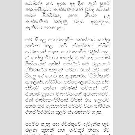
සම්බන්ද කර ඇත. අද දින ඇති සුපර්
කොම්පියුටර තාක්ෂණයෙන් වුවද මෙසේ
මෙම පිරමීඩය, ඉහත කියන ලද
තාක්ෂණික කරුණු වලට අනුකූලව
තැනීමට නොහැක.
මේ සියලු ගොඩනැගීම් කරන්නට යන්ත්‍ර
භාවිතා කලා යයි කියන්නට කිසිම
සාධකයක් නැත. ගොඩනැගීම් වලින් පසු,
ඒ යන්ත්‍ර විනාශ කලේද එසේ නැතහොත්
මිනිසාගේ දෑතින් පමණක් මේ ව්‍යුහයන්
නිර්මාණය කලාද? මේවා රහස් වේ. මේ
සියලු දේ ගොඩ නැගු ආකාරය ‘ඊජිප්තුවේ
ඇලෙක්සැන්ඩ්රියා පුස්තකාලයේ සඳහන්ව
තිබිණ’ යන්න පමණක් සටහන් වේ.
එහෙත් නූතන මානවයාගේ අවාසනාවට,
එක් ජාතියක පිරිසක් විසින් එය ලොවට
අහිමි කර ඇත.නමුත් මෙයට වඩා සාර්ථක
රහස් පිරමීඩය තුලම තිබෙන්නට හැක.
පිරමීඩ තැනූ පසු ඊජිප්තුවේ දැවැන්ත භුමි
චලන තුනක් සහ ගංවතුර නිසා, රට