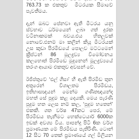
763.73 ක එකතුව මීටරයක සීමාවේ
පැවතීමය.
දැන් ඔබට පේනවා ඇති මීටරය යනු
ස්වභාව ධර්මයෙන් ලබා ගත් දුරක
වටිනාකමක් බවය.එය හිතලුවක්
නොවේ.එනම් මා කලින් කියූ මීටරයක්
උස කුඩා පිරමීඩයේ පොලව මට්ටමෙන්
ක්‍රිප්ටන් 86 මූලද්‍රව්‍ය විමෝචනය
කලහොත් පිරමීඩෙ මුදුනෙන් මූලද්‍රව්‍යයේ
තරංග ආයාම එකතුව අවසන් වේ.
ඊජිප්තුවේ ‘එල් ගීසා’ හී ඇති පිරමීඩ තුන
අතුරෙන් විශාලතම පිරමීඩය,
ඉතිහාසඥයන් මෙන්ම ගණිතඥයන්ද
මහත් සේ පුදුම කළ දෙයකි. මෙය පැරණි
පුදුම හත ලෙස නම් කල, ‘පුදුම හතෙන්’
එකකි. ශත වර්ෂ 47කට පෙර, මේ
පිරමීඩය තැනීමට හෙක්ටෙයාර් 6000ක
ඉඩක් අවශ්‍ය විය. පාපන්දු පිටි 6ක වර්ග
ප්‍රමාණයක මේ පිරමීඩය පැතිරිණි. ටොන්
12 සිට 70 තෙක් ප්‍රමාණයේ ගල් මිලියන