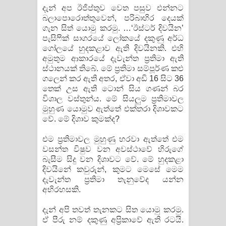
දැන් අප ඊජිප්තුව වෙත පසුව එන්නට
බලාපොරොත්තුවෙන්, පරිබාහිර දෙයක්
ගැන සිත් යොමු කරමු. …‘ඊස්ටර් දිවයින’
පැසිෆික් සාගරයේ ලෝකයේ දකුණු අර්ධ
ගෝලයේ හුදකළාව ඇති දිවයිනකි. එහි
අමුතුම ආකාරයේ දැවැන්ත ප්‍රතිමා ඇති
ස්ථානයක් තිබේ. මේ ප්‍රතිමා සම්පූර්ණ කළු
ගලෙන් කර ඇති අතර, ඒවා අඩි 16 සිට 36
තෙක් උස ඇති ටොන් සිය ගණන් බර
විශාල වස්තුන්ය. මේ සියලුම ප්‍රතිමාවල
මුහුණ යොමුව ඇත්තේ එක්තරා දිශාවකට
වේ. මේ දිශාව කුමක්ද?
එම ප්‍රතිමාවල මුහුණු හරවා ඇත්තේ එම
වසන්ත විෂුව වන අවස්ථාවේ හිරුගේ
බැසීම සිදු වන දිශාවට වේ. මේ හුදකළා
දිවයිනේ කවුරුන්, කුමට මෙසේ මෙම
දැවැන්ත ප්‍රතිමා තැනුවේද යන්න
අභිරහසකි.
දැන් අපි තවත් තැනකට සිත යොමු කරමු.
ඒ පීරු නම් දකුණු අප්‍රිකාවේ ඇති රටයි.